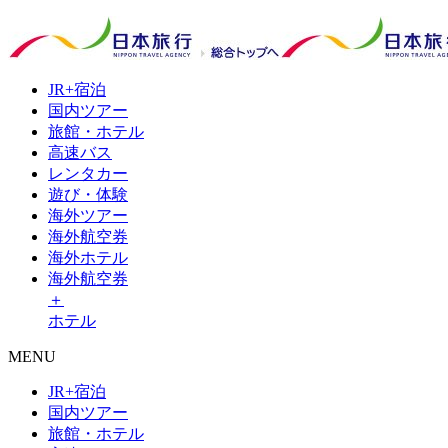
JR+
宿泊
国内
ツアー
旅館・
ホテル
高速
バス
レンタ
カー
遊び・
体験
海外
ツアー
海外
航空券
海外
ホテル
海外航空券
＋
ホテル
MENU
JR+宿泊
国内ツアー
旅館・ホテル