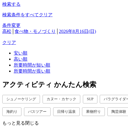
検索する
検索条件をすべてクリア
条件変更
高松
│
食べ物・モノづくり
│
2026年8月16日(日)
クリア
安い順
高い順
所要時間が短い順
所要時間が長い順
アクティビティ かんたん検索
シュノーケリング
カヌー・カヤック
SUP
パラグライダ
海釣り
バスツアー
日帰り温泉
果物狩り
陶芸体験
もっと見る
閉じる