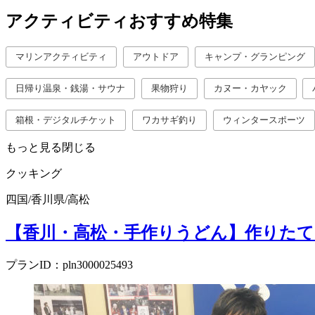
アクティビティおすすめ特集
マリンアクティビティ
アウトドア
キャンプ・グランピング
日帰り温泉・銭湯・サウナ
果物狩り
カヌー・カヤック
箱根・デジタルチケット
ワカサギ釣り
ウィンタースポーツ
もっと見る
閉じる
クッキング
四国
/
香川県
/
高松
【香川・高松・手作りうどん】作りた
プランID：pln3000025493