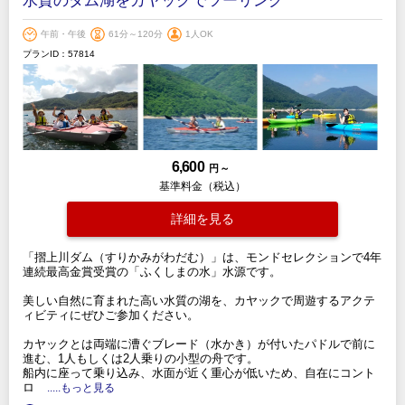
水質のダム湖をカヤックでツーリング
午前・午後
61分～120分
1人OK
プランID：57814
6,600
円 ～
基準料金（税込）
詳細を見る
「摺上川ダム（すりかみがわだむ）」は、モンドセレクションで4年
連続最高金賞受賞の「ふくしまの水」水源です。
美しい自然に育まれた高い水質の湖を、カヤックで周遊するアクテ
ィビティにぜひご参加ください。
カヤックとは両端に漕ぐブレード（水かき）が付いたパドルで前に
進む、1人もしくは2人乗りの小型の舟です。
船内に座って乗り込み、水面が近く重心が低いため、自在にコント
ロ
.....もっと見る