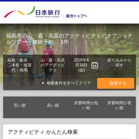
福島県の山・森・高原のアクティビティのオプショナ
ルツアー・体験予約
：1件
福島・飯坂・
山・森・高原
2026年8
絞り込みから
二本松・猪苗
のアクティビ
月14日
探す
代・相馬
ティ
(金)
検索する
検索条件をすべてクリア
所要時間が短
所要時間が長
安い順
高い順
い順
い順
アクティビティ かんたん検索