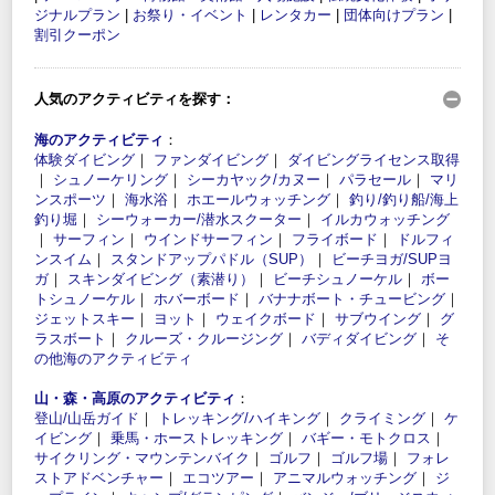
ジナルプラン
|
お祭り・イベント
|
レンタカー
|
団体向けプラン
|
割引クーポン
人気のアクティビティを探す：
海のアクティビティ
：
体験ダイビング
｜
ファンダイビング
｜
ダイビングライセンス取得
｜
シュノーケリング
｜
シーカヤック/カヌー
｜
パラセール
｜
マリ
ンスポーツ
｜
海水浴
｜
ホエールウォッチング
｜
釣り/釣り船/海上
釣り堀
｜
シーウォーカー/潜水スクーター
｜
イルカウォッチング
｜
サーフィン
｜
ウインドサーフィン
｜
フライボード
｜
ドルフィ
ンスイム
｜
スタンドアップパドル（SUP）
｜
ビーチヨガ/SUPヨ
ガ
｜
スキンダイビング（素潜り）
｜
ビーチシュノーケル
｜
ボー
トシュノーケル
｜
ホバーボード
｜
バナナボート・チュービング
｜
ジェットスキー
｜
ヨット
｜
ウェイクボード
｜
サブウイング
｜
グ
ラスボート
｜
クルーズ・クルージング
｜
バディダイビング
｜
そ
の他海のアクティビティ
山・森・高原のアクティビティ
：
登山/山岳ガイド
｜
トレッキング/ハイキング
｜
クライミング
｜
ケ
イビング
｜
乗馬・ホーストレッキング
｜
バギー・モトクロス
｜
サイクリング・マウンテンバイク
｜
ゴルフ
｜
ゴルフ場
｜
フォレ
ストアドベンチャー
｜
エコツアー
｜
アニマルウォッチング
｜
ジ