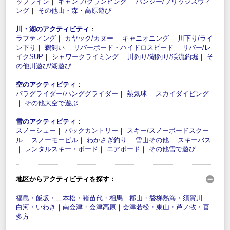
ップライン
｜
キャンプ/グランピング
｜
バンジー/ブリッジスウィ
ング
｜
その他山・森・高原遊び
川・湖のアクティビティ
：
ラフティング
｜
カヤック/カヌー
｜
キャニオニング
｜
川下り/ライ
ン下り
｜
鵜飼い
｜
リバーボード・ハイドロスピード
｜
リバー/レ
イクSUP
｜
シャワークライミング
｜
川釣り/湖釣り/渓流釣堀
｜
そ
の他川遊び/湖遊び
空のアクティビティ
：
パラグライダー/ハンググライダー
｜
熱気球
｜
スカイダイビング
｜
その他大空で遊ぶ
雪のアクティビティ
：
スノーシュー
｜
バックカントリー
｜
スキー/スノーボードスクー
ル
｜
スノーモービル
｜
わかさぎ釣り
｜
雪山その他
｜
スキーバス
｜
レンタルスキー・ボード
｜
エアボード
｜
その他雪で遊び
地区からアクティビティを探す：
福島・飯坂・二本松・猪苗代・相馬
｜
郡山・磐梯熱海・須賀川
｜
白河・いわき
｜
南会津・会津高原
｜
会津若松・東山・芦ノ牧・喜
多方