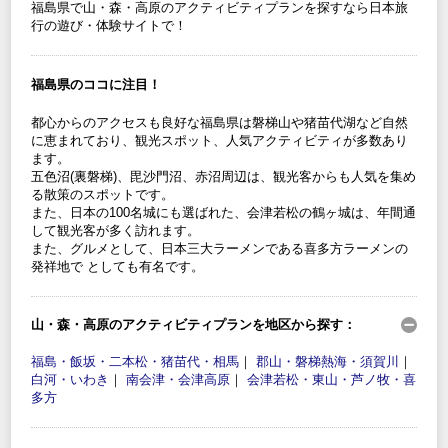
福島県で山・森・高原のアクティビティプランを探すなら日本旅
行の遊び・体験サイトで！
福島県のココに注目！
都心からのアクセスも良好な福島県は磐梯山や猪苗代湖など自然
に恵まれており、観光スポット、人気アクティビティが多数あり
ます。
五色沼(裏磐梯)、毘沙門沼、赤沼周辺は、観光客からも人気を集め
る散策のスポットです。
また、日本の100名城にも選ばれた、会津若松の鶴ヶ城は、年間通
して観光客が多く訪れます。
また、グルメとして、日本三大ラーメンである喜多方ラーメンの
発祥地で としても有名です。
山・森・高原のアクティビティプランを地区から探す：
福島・飯坂・二本松・猪苗代・相馬
｜
郡山・磐梯熱海・須賀川
｜
白河・いわき
｜
南会津・会津高原
｜
会津若松・東山・芦ノ牧・喜
多方