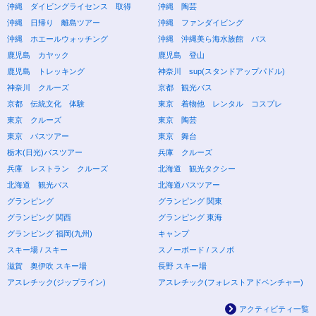
沖縄 ダイビングライセンス 取得
沖縄 陶芸
沖縄 日帰り 離島ツアー
沖縄 ファンダイビング
沖縄 ホエールウォッチング
沖縄 沖縄美ら海水族館 バス
鹿児島 カヤック
鹿児島 登山
鹿児島 トレッキング
神奈川 sup(スタンドアップパドル)
神奈川 クルーズ
京都 観光バス
京都 伝統文化 体験
東京 着物他 レンタル コスプレ
東京 クルーズ
東京 陶芸
東京 バスツアー
東京 舞台
栃木(日光)バスツアー
兵庫 クルーズ
兵庫 レストラン クルーズ
北海道 観光タクシー
北海道 観光バス
北海道バスツアー
グランピング
グランピング 関東
グランピング 関西
グランピング 東海
グランピング 福岡(九州)
キャンプ
スキー場 / スキー
スノーボード / スノボ
滋賀 奥伊吹 スキー場
長野 スキー場
アスレチック(ジップライン)
アスレチック(フォレストアドベンチャー)
アクティビティ一覧