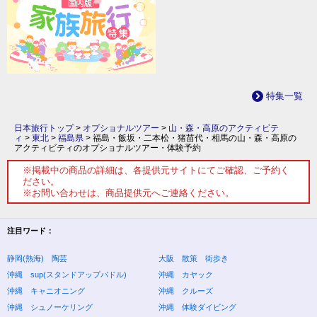
特集一覧
日本旅行トップ
>
オプショナルツアー
>
山・森・高原のアクティビテ
ィ
>
東北
>
福島県
>
福島・飯坂・二本松・猪苗代・相馬の山・森・高原の
アクティビティのオプショナルツアー・体験予約
※掲載中の商品の詳細は、各提供元サイトにてご確認、ご予約く
ださい。
※お問い合わせは、商品提供元へご連絡ください。
注目ワード：
静岡(熱海) 陶芸
大阪 散策 街歩き
沖縄 sup(スタンドアップパドル)
沖縄 カヤック
沖縄 キャニオニング
沖縄 クルーズ
沖縄 シュノーケリング
沖縄 体験ダイビング