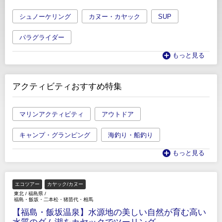
シュノーケリング
カヌー・カヤック
SUP
パラグライダー
もっと見る
アクティビティおすすめ特集
マリンアクティビティ
アウトドア
キャンプ・グランピング
海釣り・船釣り
もっと見る
エコツアー
カヤック/カヌー
東北
/
福島県
/
福島・飯坂・二本松・猪苗代・相馬
【福島・飯坂温泉】水源地の美しい自然が育む高い