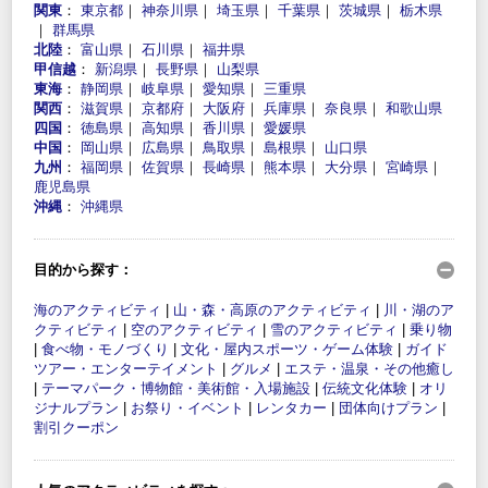
関東
：
東京都
｜
神奈川県
｜
埼玉県
｜
千葉県
｜
茨城県
｜
栃木県
｜
群馬県
北陸
：
富山県
｜
石川県
｜
福井県
甲信越
：
新潟県
｜
長野県
｜
山梨県
東海
：
静岡県
｜
岐阜県
｜
愛知県
｜
三重県
関西
：
滋賀県
｜
京都府
｜
大阪府
｜
兵庫県
｜
奈良県
｜
和歌山県
四国
：
徳島県
｜
高知県
｜
香川県
｜
愛媛県
中国
：
岡山県
｜
広島県
｜
鳥取県
｜
島根県
｜
山口県
九州
：
福岡県
｜
佐賀県
｜
長崎県
｜
熊本県
｜
大分県
｜
宮崎県
｜
鹿児島県
沖縄
：
沖縄県
目的から探す：
海のアクティビティ
|
山・森・高原のアクティビティ
|
川・湖のア
クティビティ
|
空のアクティビティ
|
雪のアクティビティ
|
乗り物
|
食べ物・モノづくり
|
文化・屋内スポーツ・ゲーム体験
|
ガイド
ツアー・エンターテイメント
|
グルメ
|
エステ・温泉・その他癒し
|
テーマパーク・博物館・美術館・入場施設
|
伝統文化体験
|
オリ
ジナルプラン
|
お祭り・イベント
|
レンタカー
|
団体向けプラン
|
割引クーポン