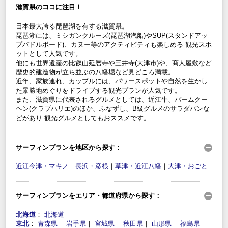
滋賀県のココに注目！
日本最大誇る琵琶湖を有する滋賀県。
琵琶湖には、ミシガンクルーズ(琵琶湖汽船)やSUP(スタンドアッ
プパドルボード)、カヌー等のアクティビティも楽しめる 観光スポ
ットとして人気です。
他にも世界遺産の比叡山延暦寺や三井寺(大津市)や、商人屋敷など
歴史的建造物が立ち並ぶの八幡堀など見どころ満載。
近年、家族連れ、カップルには、パワースポットや自然を生かし
た景勝地めぐりをドライブする観光プランが人気です。
また、滋賀県に代表されるグルメとしては、近江牛、バームクー
ヘン(クラブハリエ)のほか、ふなずし、B級グルメのサラダパンな
どがあり 観光グルメとしてもおススメです。
サーフィンプランを地区から探す：
近江今津・マキノ
｜
長浜・彦根
｜
草津・近江八幡
｜
大津・おごと
サーフィンプランをエリア・都道府県から探す：
北海道
：
北海道
東北
：
青森県
｜
岩手県
｜
宮城県
｜
秋田県
｜
山形県
｜
福島県