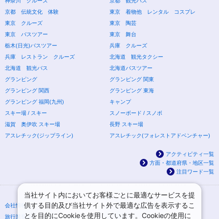
神奈川 クルーズ
京都 観光バス
京都 伝統文化 体験
東京 着物他 レンタル コスプレ
東京 クルーズ
東京 陶芸
東京 バスツアー
東京 舞台
栃木(日光)バスツアー
兵庫 クルーズ
兵庫 レストラン クルーズ
北海道 観光タクシー
北海道 観光バス
北海道バスツアー
グランピング
グランピング 関東
グランピング 関西
グランピング 東海
グランピング 福岡(九州)
キャンプ
スキー場 / スキー
スノーボード / スノボ
滋賀 奥伊吹 スキー場
長野 スキー場
アスレチック(ジップライン)
アスレチック(フォレストアドベンチャー)
アクティビティ一覧
方面・都道府県・地区一覧
注目ワード一覧
当社サイト内においてお客様ごとに最適なサービスを提
供する目的及び当社サイト外で最適な広告を表示するこ
会社情報
プライバシーポリシー
とを目的にCookieを使用しています。Cookieの使用に
旅行業登録票・約款
規約集