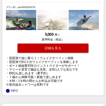
プランID：pln3000026378
5,000
円 ～
基準料金（税込）
詳細を見る
・琵琶湖で波に乗ろう！ウェイクサーフィン体験
・琵琶湖で約1０分ウェイクサーフィンを体験します
・ボート操縦暦33年のインストラクターがサポート！
・マリーナ直営で施設も充実。女性1人でも安心です
・BBQも楽しめます（要予約）
・７歳から体験可能！家族で楽しめます
・８時～1８時の間からお申込み可能です
※室内温水シャワーは有料です
INFO