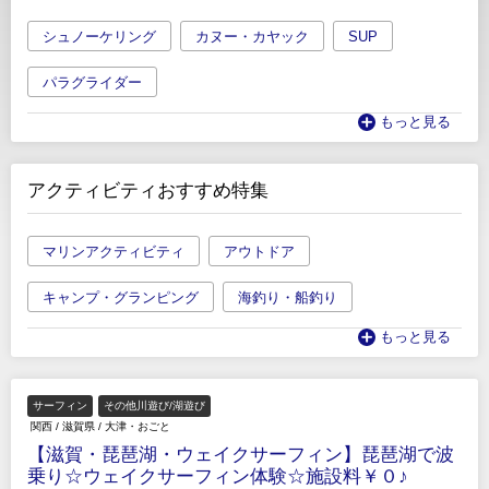
シュノーケリング
カヌー・カヤック
SUP
パラグライダー
もっと見る
アクティビティおすすめ特集
マリンアクティビティ
アウトドア
キャンプ・グランピング
海釣り・船釣り
もっと見る
サーフィン
その他川遊び/湖遊び
関西
/
滋賀県
/
大津・おごと
【滋賀・琵琶湖・ウェイクサーフィン】琵琶湖で波
乗り☆ウェイクサーフィン体験☆施設料￥０♪