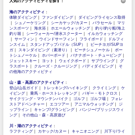
人気のアクティビティを探す：
海のアクティビティ
：
体験ダイビング
｜
ファンダイビング
｜
ダイビングライセンス取得
｜
シュノーケリング
｜
シーカヤック/カヌー
｜
パラセール
｜
マリ
ンスポーツ
｜
海水浴
｜
ホエールウォッチング
｜
釣り/釣り船/海上
釣り堀
｜
シーウォーカー/潜水スクーター
｜
イルカウォッチング
｜
サーフィン
｜
ウインドサーフィン
｜
フライボード
｜
ドルフィ
ンスイム
｜
スタンドアップパドル（SUP）
｜
ビーチヨガ/SUPヨ
ガ
｜
スキンダイビング（素潜り）
｜
ビーチシュノーケル
｜
ボー
トシュノーケル
｜
ホバーボード
｜
バナナボート・チュービング
｜
ジェットスキー
｜
ヨット
｜
ウェイクボード
｜
サブウイング
｜
グ
ラスボート
｜
クルーズ・クルージング
｜
バディダイビング
｜
そ
の他海のアクティビティ
山・森・高原のアクティビティ
：
登山/山岳ガイド
｜
トレッキング/ハイキング
｜
クライミング
｜
ケ
イビング
｜
乗馬・ホーストレッキング
｜
バギー・モトクロス
｜
サイクリング・マウンテンバイク
｜
ゴルフ
｜
ゴルフ場
｜
フォレ
ストアドベンチャー
｜
エコツアー
｜
アニマルウォッチング
｜
ジ
ップライン
｜
キャンプ/グランピング
｜
バンジー/ブリッジスウィ
ング
｜
その他山・森・高原遊び
川・湖のアクティビティ
：
ラフティング
｜
カヤック/カヌー
｜
キャニオニング
｜
川下り/ライ