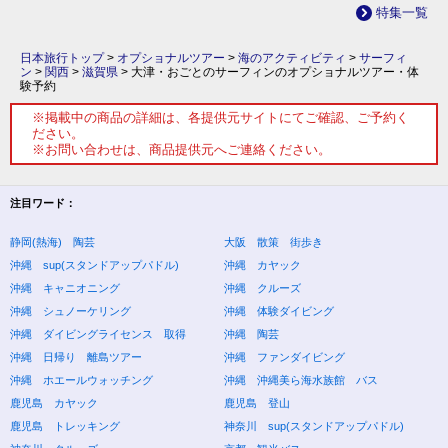
特集一覧
日本旅行トップ
>
オプショナルツアー
>
海のアクティビティ
>
サーフィ
ン
>
関西
>
滋賀県
>
大津・おごとのサーフィンのオプショナルツアー・体
験予約
※掲載中の商品の詳細は、各提供元サイトにてご確認、ご予約く
ださい。
※お問い合わせは、商品提供元へご連絡ください。
注目ワード：
静岡(熱海) 陶芸
大阪 散策 街歩き
沖縄 sup(スタンドアップパドル)
沖縄 カヤック
沖縄 キャニオニング
沖縄 クルーズ
沖縄 シュノーケリング
沖縄 体験ダイビング
沖縄 ダイビングライセンス 取得
沖縄 陶芸
沖縄 日帰り 離島ツアー
沖縄 ファンダイビング
沖縄 ホエールウォッチング
沖縄 沖縄美ら海水族館 バス
鹿児島 カヤック
鹿児島 登山
鹿児島 トレッキング
神奈川 sup(スタンドアップパドル)