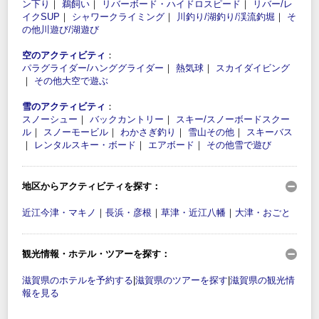
ン下り
｜
鵜飼い
｜
リバーボード・ハイドロスピード
｜
リバー/レ
イクSUP
｜
シャワークライミング
｜
川釣り/湖釣り/渓流釣堀
｜
そ
の他川遊び/湖遊び
空のアクティビティ
：
パラグライダー/ハンググライダー
｜
熱気球
｜
スカイダイビング
｜
その他大空で遊ぶ
雪のアクティビティ
：
スノーシュー
｜
バックカントリー
｜
スキー/スノーボードスクー
ル
｜
スノーモービル
｜
わかさぎ釣り
｜
雪山その他
｜
スキーバス
｜
レンタルスキー・ボード
｜
エアボード
｜
その他雪で遊び
地区からアクティビティを探す：
近江今津・マキノ
｜
長浜・彦根
｜
草津・近江八幡
｜
大津・おごと
観光情報・ホテル・ツアーを探す：
滋賀県のホテルを予約する
|
滋賀県のツアーを探す
|
滋賀県の観光情
報を見る