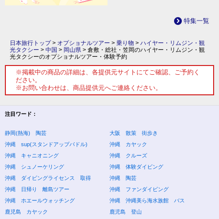
特集一覧
日本旅行トップ
>
オプショナルツアー
>
乗り物
>
ハイヤー・リムジン・観
光タクシー
>
中国
>
岡山県
>
倉敷・総社・笠岡のハイヤー・リムジン・観
光タクシーのオプショナルツアー・体験予約
※掲載中の商品の詳細は、各提供元サイトにてご確認、ご予約く
ださい。
※お問い合わせは、商品提供元へご連絡ください。
注目ワード：
静岡(熱海) 陶芸
大阪 散策 街歩き
沖縄 sup(スタンドアップパドル)
沖縄 カヤック
沖縄 キャニオニング
沖縄 クルーズ
沖縄 シュノーケリング
沖縄 体験ダイビング
沖縄 ダイビングライセンス 取得
沖縄 陶芸
沖縄 日帰り 離島ツアー
沖縄 ファンダイビング
沖縄 ホエールウォッチング
沖縄 沖縄美ら海水族館 バス
鹿児島 カヤック
鹿児島 登山