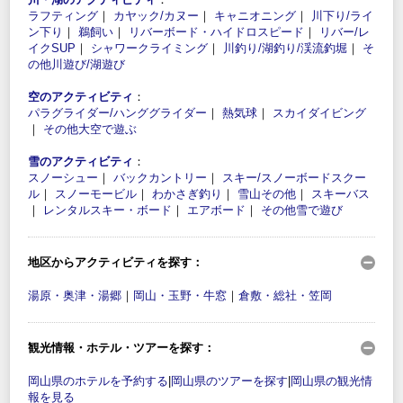
ラフティング
｜
カヤック/カヌー
｜
キャニオニング
｜
川下り/ライ
ン下り
｜
鵜飼い
｜
リバーボード・ハイドロスピード
｜
リバー/レ
イクSUP
｜
シャワークライミング
｜
川釣り/湖釣り/渓流釣堀
｜
そ
の他川遊び/湖遊び
空のアクティビティ
：
パラグライダー/ハンググライダー
｜
熱気球
｜
スカイダイビング
｜
その他大空で遊ぶ
雪のアクティビティ
：
スノーシュー
｜
バックカントリー
｜
スキー/スノーボードスクー
ル
｜
スノーモービル
｜
わかさぎ釣り
｜
雪山その他
｜
スキーバス
｜
レンタルスキー・ボード
｜
エアボード
｜
その他雪で遊び
地区からアクティビティを探す：
湯原・奥津・湯郷
｜
岡山・玉野・牛窓
｜
倉敷・総社・笠岡
観光情報・ホテル・ツアーを探す：
岡山県のホテルを予約する
|
岡山県のツアーを探す
|
岡山県の観光情
報を見る