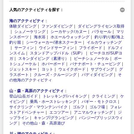
人気のアクティビティを探す：
海のアクティビティ
：
体験ダイビング
｜
ファンダイビング
｜
ダイビングライセンス取得
｜
シュノーケリング
｜
シーカヤック/カヌー
｜
パラセール
｜
マリ
ンスポーツ
｜
海水浴
｜
ホエールウォッチング
｜
釣り/釣り船/海上
釣り堀
｜
シーウォーカー/潜水スクーター
｜
イルカウォッチング
｜
サーフィン
｜
ウインドサーフィン
｜
フライボード
｜
ドルフィ
ンスイム
｜
スタンドアップパドル（SUP）
｜
ビーチヨガ/SUPヨ
ガ
｜
スキンダイビング（素潜り）
｜
ビーチシュノーケル
｜
ボー
トシュノーケル
｜
ホバーボード
｜
バナナボート・チュービング
｜
ジェットスキー
｜
ヨット
｜
ウェイクボード
｜
サブウイング
｜
グ
ラスボート
｜
クルーズ・クルージング
｜
バディダイビング
｜
そ
の他海のアクティビティ
山・森・高原のアクティビティ
：
登山/山岳ガイド
｜
トレッキング/ハイキング
｜
クライミング
｜
ケ
イビング
｜
乗馬・ホーストレッキング
｜
バギー・モトクロス
｜
サイクリング・マウンテンバイク
｜
ゴルフ
｜
ゴルフ場
｜
フォレ
ストアドベンチャー
｜
エコツアー
｜
アニマルウォッチング
｜
ジ
ップライン
｜
キャンプ/グランピング
｜
バンジー/ブリッジスウィ
ング
｜
その他山・森・高原遊び
川・湖のアクティビティ
：