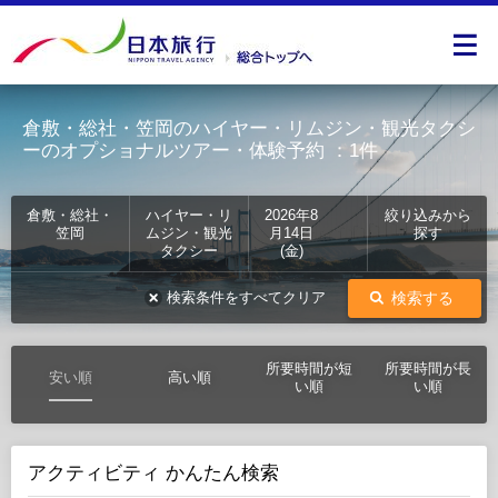
倉敷・総社・笠岡のハイヤー・リムジン・観光タクシ
ーのオプショナルツアー・体験予約
：1件
倉敷・総社・
ハイヤー・リ
2026年8
絞り込みから
笠岡
ムジン・観光
月14日
探す
タクシー
(金)
検索する
検索条件をすべてクリア
所要時間が短
所要時間が長
安い順
高い順
い順
い順
アクティビティ かんたん検索