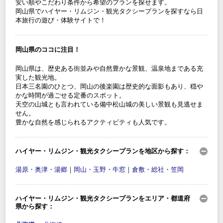
安い順やこだわり条件から希望のプランを探せます。
岡山県でハイヤー・リムジン・観光タクシープランを探すなら日
本旅行の遊び・体験サイトで！
岡山県のココに注目！
岡山県は、歴史ある街並みや自然豊かな景観、温泉地まである充
実した観光地。
日本三名園のひとつ、岡山の後楽園は歴史的な面影もあり、穏や
かな時間が過ごせる定番のスポット。
天空の山城とも言われている備中松山城の美しい景観も見逃せま
せん。
豊かな自然を感じられるアクティビティも人気です。
ハイヤー・リムジン・観光タクシープランを地区から探す：
湯原・奥津・湯郷
｜
岡山・玉野・牛窓
｜
倉敷・総社・笠岡
ハイヤー・リムジン・観光タクシープランをエリア・都道府
県から探す：