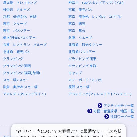
鹿児島 トレッキング
神奈川 sup(スタンドアップパドル)
神奈川 クルーズ
京都 観光バス
京都 伝統文化 体験
東京 着物他 レンタル コスプレ
東京 クルーズ
東京 陶芸
東京 バスツアー
東京 舞台
栃木(日光)バスツアー
兵庫 クルーズ
兵庫 レストラン クルーズ
北海道 観光タクシー
北海道 観光バス
北海道バスツアー
グランピング
グランピング 関東
グランピング 関西
グランピング 東海
グランピング 福岡(九州)
キャンプ
スキー場 / スキー
スノーボード / スノボ
滋賀 奥伊吹 スキー場
長野 スキー場
アスレチック(ジップライン)
アスレチック(フォレストアドベンチャー)
アクティビティ一覧
方面・都道府県・地区一覧
注目ワード一覧
当社サイト内においてお客様ごとに最適なサービスを提