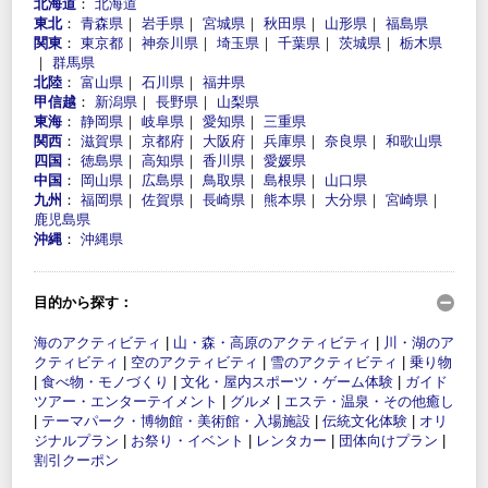
北海道
：
北海道
東北
：
青森県
｜
岩手県
｜
宮城県
｜
秋田県
｜
山形県
｜
福島県
関東
：
東京都
｜
神奈川県
｜
埼玉県
｜
千葉県
｜
茨城県
｜
栃木県
｜
群馬県
北陸
：
富山県
｜
石川県
｜
福井県
甲信越
：
新潟県
｜
長野県
｜
山梨県
東海
：
静岡県
｜
岐阜県
｜
愛知県
｜
三重県
関西
：
滋賀県
｜
京都府
｜
大阪府
｜
兵庫県
｜
奈良県
｜
和歌山県
四国
：
徳島県
｜
高知県
｜
香川県
｜
愛媛県
中国
：
岡山県
｜
広島県
｜
鳥取県
｜
島根県
｜
山口県
九州
：
福岡県
｜
佐賀県
｜
長崎県
｜
熊本県
｜
大分県
｜
宮崎県
｜
鹿児島県
沖縄
：
沖縄県
目的から探す：
海のアクティビティ
|
山・森・高原のアクティビティ
|
川・湖のア
クティビティ
|
空のアクティビティ
|
雪のアクティビティ
|
乗り物
|
食べ物・モノづくり
|
文化・屋内スポーツ・ゲーム体験
|
ガイド
ツアー・エンターテイメント
|
グルメ
|
エステ・温泉・その他癒し
|
テーマパーク・博物館・美術館・入場施設
|
伝統文化体験
|
オリ
ジナルプラン
|
お祭り・イベント
|
レンタカー
|
団体向けプラン
|
割引クーポン