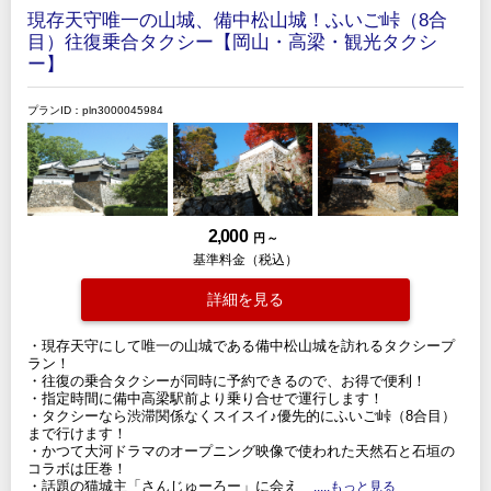
現存天守唯一の山城、備中松山城！ふいご峠（8合
目）往復乗合タクシー【岡山・高梁・観光タクシ
ー】
プランID：pln3000045984
2,000
円 ～
基準料金（税込）
詳細を見る
・現存天守にして唯一の山城である備中松山城を訪れるタクシープ
ラン！
・往復の乗合タクシーが同時に予約できるので、お得で便利！
・指定時間に備中高梁駅前より乗り合せで運行します！
・タクシーなら渋滞関係なくスイスイ♪優先的にふいご峠（8合目）
まで行けます！
・かつて大河ドラマのオープニング映像で使われた天然石と石垣の
コラボは圧巻！
・話題の猫城主「さんじゅーろー」に会え
.....もっと見る