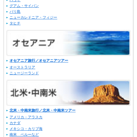
ハワイ
グアム・サイパン
バリ島
ニューカレドニア・フィジー
タヒチ
オセアニア旅行／オセアニアツアー
オーストラリア
ニュージーランド
北米・中南米旅行／北米・中南米ツアー
アメリカ・アラスカ
カナダ
メキシコ・カリブ海
南米 ペルーなど