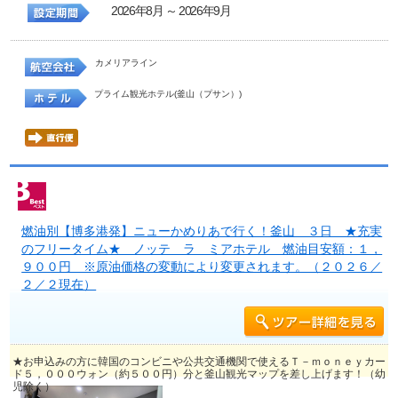
2026年8月 ～ 2026年9月
カメリアライン
プライム観光ホテル(釜山（プサン）)
燃油別【博多港発】ニューかめりあで行く！釜山 ３日 ★充実
のフリータイム★ ノッテ ラ ミアホテル 燃油目安額：１，
９００円 ※原油価格の変動により変更されます。（２０２６／
２／２現在）
★お申込みの方に韓国のコンビニや公共交通機関で使えるＴ－ｍｏｎｅｙカー
ド５，０００ウォン（約５００円）分と釜山観光マップを差し上げます！（幼
児除く）