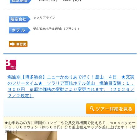
カメリアライン
釜山観光ホテル(釜山（プサン）)
燃油別【博多港発】ニューかめりあで行く！釜山 ４日 ★充実
のフリータイム★ ソラリア西鉄ホテル釜山 燃油目安額：１，
９００円 ※原油価格の変動により変更されます。（２０２６／
２／２現在）
★お申込みの方に韓国のコンビニや公共交通機関で使えるＴ－ｍｏｎｅｙカー
ド５，０００ウォン（約５００円）分と釜山観光マップを差し上げます！（幼
児除く）