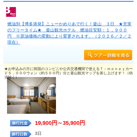
燃油別【博多港発】ニューかめりあで行く！釜山 ３日 ★充実
のフリータイム★ 釜山観光ホテル 燃油目安額：１，９００
円 ※原油価格の変動により変更されます。（２０２６／２／２
現在）
★お申込みの方に韓国のコンビニや公共交通機関で使えるＴ－ｍｏｎｅｙカー
ド５，０００ウォン（約５００円）分と釜山観光マップを差し上げます！（幼
児除く）
19,900円～35,900円
3日