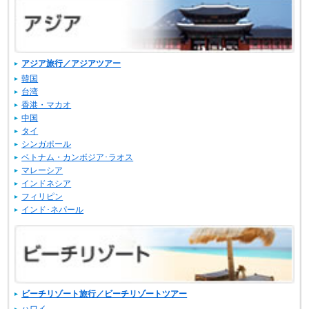
アジア旅行／アジアツアー
韓国
台湾
香港・マカオ
中国
タイ
シンガポール
ベトナム・カンボジア･ラオス
マレーシア
インドネシア
フィリピン
インド･ネパール
ビーチリゾート旅行／ビーチリゾートツアー