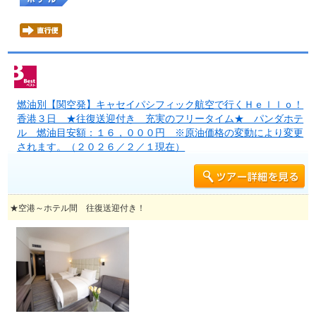
燃油別【関空発】キャセイパシフィック航空で行くＨｅｌｌｏ！
香港３日 ★往復送迎付き 充実のフリータイム★ パンダホテ
ル 燃油目安額：１６，０００円 ※原油価格の変動により変更
されます。（２０２６／２／１現在）
★空港～ホテル間 往復送迎付き！