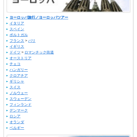
ヨーロッパ旅行／ヨーロッパツアー
イタリア
スペイン
ポルトガル
フランス
>
パリ
イギリス
ドイツ
>
ロマンチック街道
オーストリア
チェコ
ハンガリー
クロアチア
ギリシャ
スイス
ノルウェー
スウェーデン
フィンランド
デンマーク
ロシア
オランダ
ベルギー