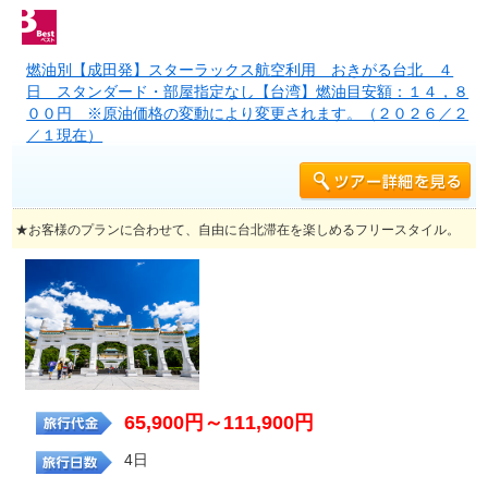
燃油別【成田発】スターラックス航空利用 おきがる台北 ４
日 スタンダード・部屋指定なし【台湾】燃油目安額：１４，８
００円 ※原油価格の変動により変更されます。（２０２６／２
／１現在）
★お客様のプランに合わせて、自由に台北滞在を楽しめるフリースタイル。
65,900円～111,900円
4日