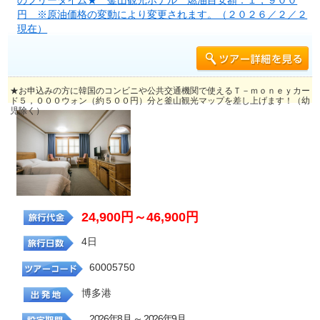
のフリータイム★ 釜山観光ホテル 燃油目安額：１，９００
円 ※原油価格の変動により変更されます。（２０２６／２／２
現在）
★お申込みの方に韓国のコンビニや公共交通機関で使えるＴ－ｍｏｎｅｙカー
ド５，０００ウォン（約５００円）分と釜山観光マップを差し上げます！（幼
児除く）
24,900円～46,900円
4日
60005750
博多港
2026年8月 ～ 2026年9月