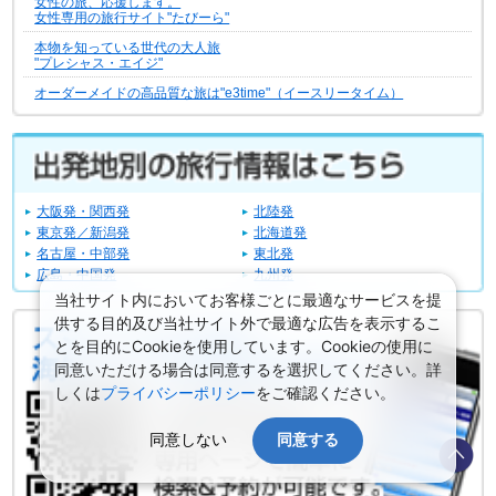
女性の旅、応援します。
女性専用の旅行サイト"たびーら"
本物を知っている世代の大人旅
"プレシャス・エイジ"
オーダーメイドの高品質な旅は"e3time"（イースリータイム）
大阪発・関西発
北陸発
東京発／新潟発
北海道発
名古屋・中部発
東北発
広島・中国発
九州発
当社サイト内においてお客様ごとに最適なサービスを提
供する目的及び当社サイト外で最適な広告を表示するこ
とを目的にCookieを使用しています。Cookieの使用に
同意いただける場合は同意するを選択してください。詳
しくは
プライバシーポリシー
をご確認ください。
同意しない
同意する