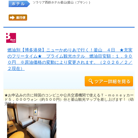
ソラリア西鉄ホテル釜山(釜山（プサン）)
燃油別【博多港発】ニューかめりあで行く！釜山 ４日 ★充実
のフリータイム★ プライム観光ホテル 燃油目安額：１，９０
０円 ※原油価格の変動により変更されます。（２０２６／２／
２現在）
★お申込みの方に韓国のコンビニや公共交通機関で使えるＴ－ｍｏｎｅｙカー
ド５，０００ウォン（約５００円）分と釜山観光マップを差し上げます！（幼
児除く）