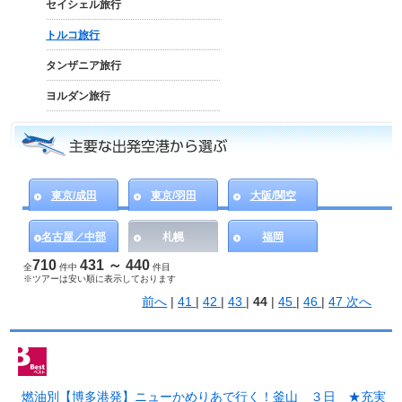
セイシェル旅行
トルコ旅行
タンザニア旅行
ヨルダン旅行
東京/成田
東京/羽田
大阪/関空
名古屋／中部
札幌
福岡
710
431 ～ 440
全
件中
件目
※ツアーは安い順に表示しております
前へ
|
41
|
42
|
43
|
44
|
45
|
46
|
47
次へ
燃油別【博多港発】ニューかめりあで行く！釜山 ３日 ★充実