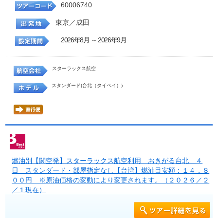
60006740
東京／成田
2026年8月 ～ 2026年9月
スターラックス航空
スタンダード(台北（タイペイ）)
燃油別【関空発】スターラックス航空利用 おきがる台北 ４
日 スタンダード・部屋指定なし【台湾】燃油目安額：１４，８
００円 ※原油価格の変動により変更されます。（２０２６／２
／１現在）