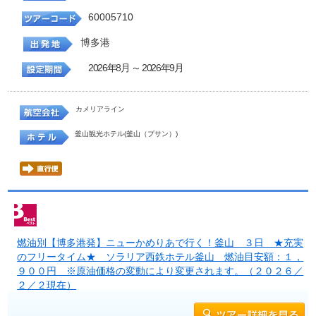
60005710
博多港
2026年8月 ～ 2026年9月
カメリアライン
釜山観光ホテル(釜山（プサン）)
燃油別【博多港発】ニューかめりあで行く！釜山 ３日 ★充実
のフリータイム★ ソラリア西鉄ホテル釜山 燃油目安額：１，
９００円 ※原油価格の変動により変更されます。（２０２６／
２／２現在）