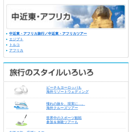
中近東・アフリカ旅行／中近東・アフリカツアー
エジプト
トルコ
アフリカ
ビーチもヨーロッパも
海外リゾートウェディング
憧れの旅を、現実に…。
海外クルーズツアー
世界中のスポーツ観戦
参加＆体験ツアーも