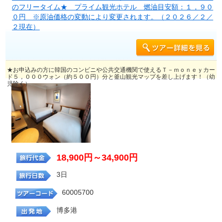
のフリータイム★ プライム観光ホテル 燃油目安額：１，９０
０円 ※原油価格の変動により変更されます。（２０２６／２／
２現在）
★お申込みの方に韓国のコンビニや公共交通機関で使えるＴ－ｍｏｎｅｙカー
ド５，０００ウォン（約５００円）分と釜山観光マップを差し上げます！（幼
児除く）
18,900円～34,900円
3日
60005700
博多港