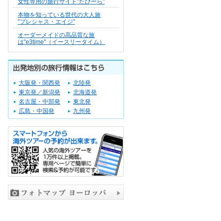
女性専用の旅行サイト"たびーら"
本物を知っている世代の大人旅
"プレシャス・エイジ"
オーダーメイドの高品質な旅
は"e3time"（イースリータイム）
大阪発・関西発
北陸発
東京発／新潟発
北海道発
名古屋・中部発
東北発
広島・中国発
九州発