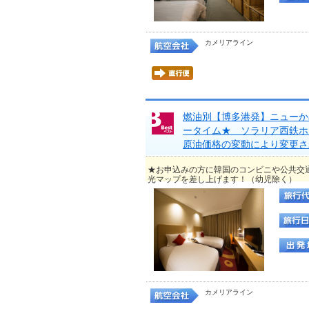
カメリアライン
燃油別【博多港発】ニューか
ータイム★ ソラリア西鉄ホ
原油価格の変動により変更さ
★お申込みの方に韓国のコンビニや公共交
光マップを差し上げます！（幼児除く）
カメリアライン