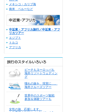
メキシコ・カリブ海
南米 ペルーなど
中近東・アフリカ旅行／中近東・アフ
リカツアー
エジプト
トルコ
アフリカ
ビーチもヨーロッパも
海外リゾートウェディン
グ
憧れの旅を、現実に…。
海外クルーズツアー
世界中のスポーツ観戦
参加＆体験ツアーも
女性の旅、応援します。