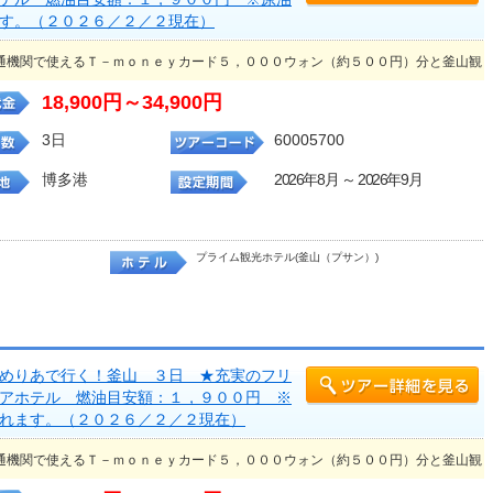
す。（２０２６／２／２現在）
通機関で使えるＴ－ｍｏｎｅｙカード５，０００ウォン（約５００円）分と釜山観
18,900円～34,900円
3日
60005700
博多港
2026年8月 ～ 2026年9月
プライム観光ホテル(釜山（プサン）)
めりあで行く！釜山 ３日 ★充実のフリ
アホテル 燃油目安額：１，９００円 ※
れます。（２０２６／２／２現在）
通機関で使えるＴ－ｍｏｎｅｙカード５，０００ウォン（約５００円）分と釜山観