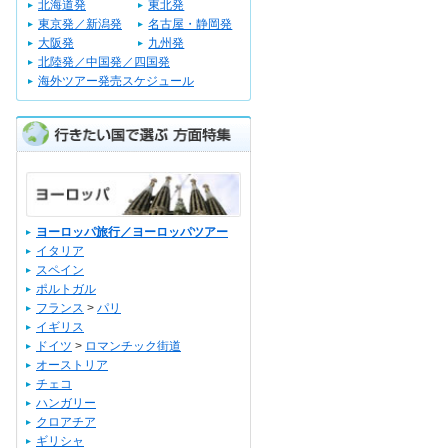
北海道発
東北発
東京発／新潟発
名古屋・静岡発
大阪発
九州発
北陸発／中国発／四国発
海外ツアー発売スケジュール
ヨーロッパ旅行／ヨーロッパツアー
イタリア
スペイン
ポルトガル
フランス
>
パリ
イギリス
ドイツ
>
ロマンチック街道
オーストリア
チェコ
ハンガリー
クロアチア
ギリシャ