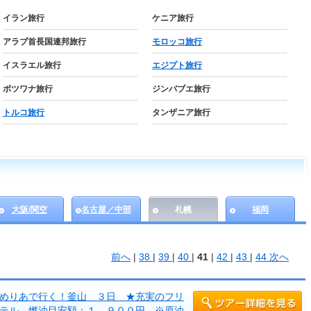
イラン旅行
ケニア旅行
アラブ首長国連邦旅行
モロッコ旅行
イスラエル旅行
エジプト旅行
ボツワナ旅行
ジンバブエ旅行
トルコ旅行
タンザニア旅行
大阪/関空
名古屋／中部
札幌
福岡
前へ
|
38
|
39
|
40
|
41
|
42
|
43
|
44
次へ
めりあで行く！釜山 ３日 ★充実のフリ
テル 燃油目安額：１，９００円 ※原油