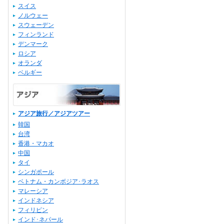
スイス
ノルウェー
スウェーデン
フィンランド
デンマーク
ロシア
オランダ
ベルギー
アジア旅行／アジアツアー
韓国
台湾
香港・マカオ
中国
タイ
シンガポール
ベトナム・カンボジア･ラオス
マレーシア
インドネシア
フィリピン
インド･ネパール