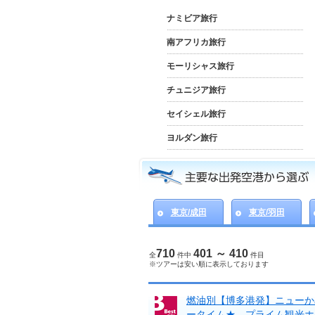
ナミビア旅行
南アフリカ旅行
モーリシャス旅行
チュニジア旅行
セイシェル旅行
ヨルダン旅行
東京/成田
東京/羽田
710
401 ～ 410
全
件中
件目
※ツアーは安い順に表示しております
燃油別【博多港発】ニューか
ータイム★ プライム観光ホ