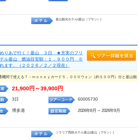
釜山観光ホテル(釜山（プサン）)
めりあで行く！釜山 ３日 ★充実のフリ
テル釜山 燃油目安額：１，９００円 ※
れます。（２０２６／２／２現在）
通機関で使えるＴ－ｍｏｎｅｙカード５，０００ウォン（約５００円）分と釜山観
21,900円～39,900円
3日
60005730
博多港
2026年8月 ～ 2026年9月
ソラリア西鉄ホテル釜山(釜山（プサン）)