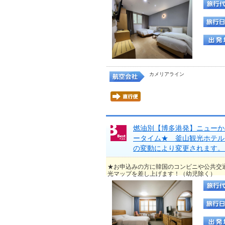
カメリアライン
燃油別【博多港発】ニューか
ータイム★ 釜山観光ホテル
の変動により変更されます。
★お申込みの方に韓国のコンビニや公共交
光マップを差し上げます！（幼児除く）