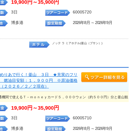
19,900円～35,900円
3日
60005720
博多港
2026年8月 ～ 2026年9月
ノッテ ラ ミアホテル(釜山（プサン）)
めりあで行く！釜山 ３日 ★充実のフリ
 燃油目安額：１，９００円 ※原油価格
（２０２６／２／２現在）
通機関で使えるＴ－ｍｏｎｅｙカード５，０００ウォン（約５００円）分と釜山観
19,900円～35,900円
3日
60005710
博多港
2026年8月 ～ 2026年9月