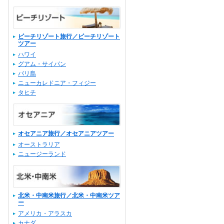
ビーチリゾート旅行／ビーチリゾート
ツアー
ハワイ
グアム・サイパン
バリ島
ニューカレドニア・フィジー
タヒチ
オセアニア旅行／オセアニアツアー
オーストラリア
ニュージーランド
北米・中南米旅行／北米・中南米ツア
ー
アメリカ・アラスカ
カナダ