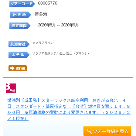
60005770
博多港
2026年8月 ～ 2026年9月
カメリアライン
ソラリア西鉄ホテル釜山(釜山（プサン）)
燃油別【成田発】スターラックス航空利用 おきがる台北 ４
日 スタンダード・部屋指定なし【台湾】燃油目安額：１４，８
００円 ※原油価格の変動により変更されます。（２０２６／２
／１現在）