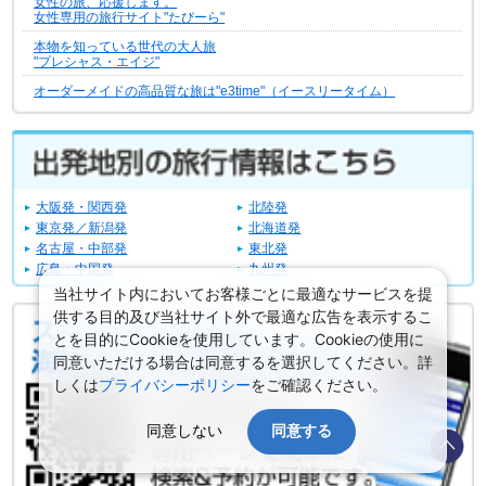
女性の旅、応援します。
女性専用の旅行サイト"たびーら"
本物を知っている世代の大人旅
"プレシャス・エイジ"
オーダーメイドの高品質な旅は"e3time"（イースリータイム）
大阪発・関西発
北陸発
東京発／新潟発
北海道発
名古屋・中部発
東北発
広島・中国発
九州発
当社サイト内においてお客様ごとに最適なサービスを提
供する目的及び当社サイト外で最適な広告を表示するこ
とを目的にCookieを使用しています。Cookieの使用に
同意いただける場合は同意するを選択してください。詳
しくは
プライバシーポリシー
をご確認ください。
同意しない
同意する