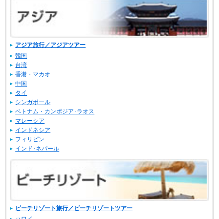
アジア旅行／アジアツアー
韓国
台湾
香港・マカオ
中国
タイ
シンガポール
ベトナム・カンボジア･ラオス
マレーシア
インドネシア
フィリピン
インド･ネパール
ビーチリゾート旅行／ビーチリゾートツアー