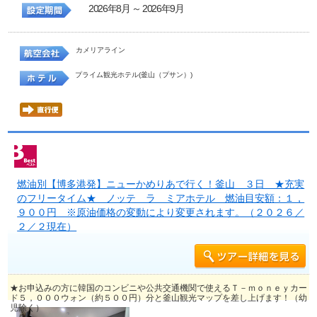
2026年8月 ～ 2026年9月
カメリアライン
プライム観光ホテル(釜山（プサン）)
燃油別【博多港発】ニューかめりあで行く！釜山 ３日 ★充実
のフリータイム★ ノッテ ラ ミアホテル 燃油目安額：１，
９００円 ※原油価格の変動により変更されます。（２０２６／
２／２現在）
★お申込みの方に韓国のコンビニや公共交通機関で使えるＴ－ｍｏｎｅｙカー
ド５，０００ウォン（約５００円）分と釜山観光マップを差し上げます！（幼
児除く）