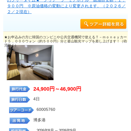
のフリータイム★ ノッテ ラ ミアホテル 燃油目安額：１，
９００円 ※原油価格の変動により変更されます。（２０２６／
２／２現在）
★お申込みの方に韓国のコンビニや公共交通機関で使えるＴ－ｍｏｎｅｙカー
ド５，０００ウォン（約５００円）分と釜山観光マップを差し上げます！（幼
児除く）
24,900円～46,900円
4日
60005760
博多港
2026年8月 ～ 2026年9月