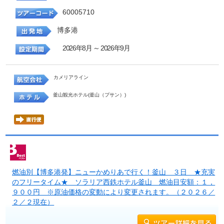
60005710
博多港
2026年8月 ～ 2026年9月
カメリアライン
釜山観光ホテル(釜山（プサン）)
燃油別【博多港発】ニューかめりあで行く！釜山 ３日 ★充実
のフリータイム★ ソラリア西鉄ホテル釜山 燃油目安額：１，
９００円 ※原油価格の変動により変更されます。（２０２６／
２／２現在）