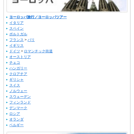
ヨーロッパ旅行／ヨーロッパツアー
イタリア
スペイン
ポルトガル
フランス
>
パリ
イギリス
ドイツ
>
ロマンチック街道
オーストリア
チェコ
ハンガリー
クロアチア
ギリシャ
スイス
ノルウェー
スウェーデン
フィンランド
デンマーク
ロシア
オランダ
ベルギー