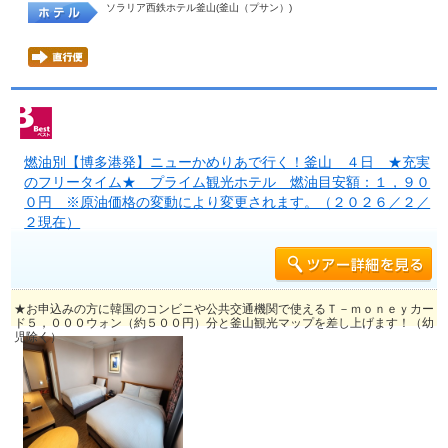
ソラリア西鉄ホテル釜山(釜山（プサン）)
燃油別【博多港発】ニューかめりあで行く！釜山 ４日 ★充実
のフリータイム★ プライム観光ホテル 燃油目安額：１，９０
０円 ※原油価格の変動により変更されます。（２０２６／２／
２現在）
★お申込みの方に韓国のコンビニや公共交通機関で使えるＴ－ｍｏｎｅｙカー
ド５，０００ウォン（約５００円）分と釜山観光マップを差し上げます！（幼
児除く）