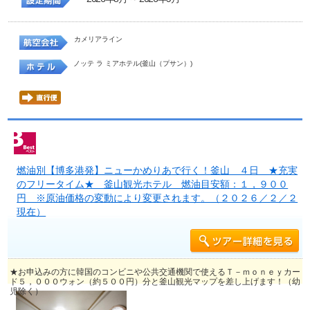
カメリアライン
ノッテ ラ ミアホテル(釜山（プサン）)
燃油別【博多港発】ニューかめりあで行く！釜山 ４日 ★充実
のフリータイム★ 釜山観光ホテル 燃油目安額：１，９００
円 ※原油価格の変動により変更されます。（２０２６／２／２
現在）
★お申込みの方に韓国のコンビニや公共交通機関で使えるＴ－ｍｏｎｅｙカー
ド５，０００ウォン（約５００円）分と釜山観光マップを差し上げます！（幼
児除く）