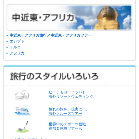
中近東・アフリカ旅行／中近東・アフリカツアー
エジプト
トルコ
アフリカ
ビーチもヨーロッパも
海外リゾートウェディング
憧れの旅を、現実に…。
海外クルーズツアー
世界中のスポーツ観戦
参加＆体験ツアーも