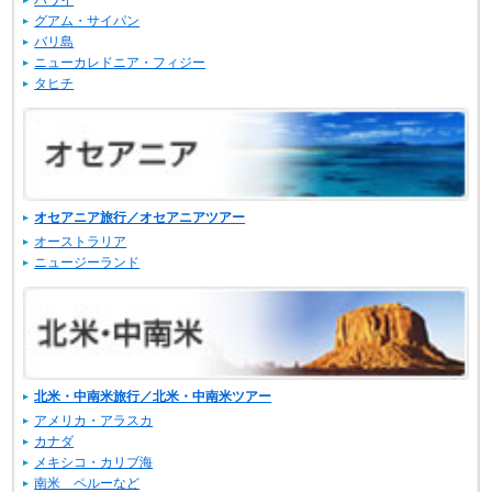
ハワイ
グアム・サイパン
バリ島
ニューカレドニア・フィジー
タヒチ
オセアニア旅行／オセアニアツアー
オーストラリア
ニュージーランド
北米・中南米旅行／北米・中南米ツアー
アメリカ・アラスカ
カナダ
メキシコ・カリブ海
南米 ペルーなど