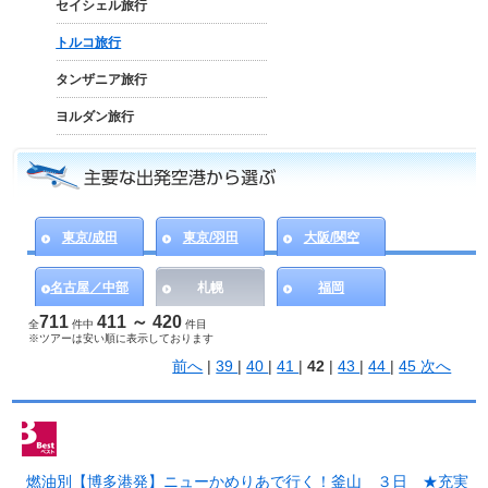
セイシェル旅行
トルコ旅行
タンザニア旅行
ヨルダン旅行
東京/成田
東京/羽田
大阪/関空
名古屋／中部
札幌
福岡
711
411 ～ 420
全
件中
件目
※ツアーは安い順に表示しております
前へ
|
39
|
40
|
41
|
42
|
43
|
44
|
45
次へ
燃油別【博多港発】ニューかめりあで行く！釜山 ３日 ★充実