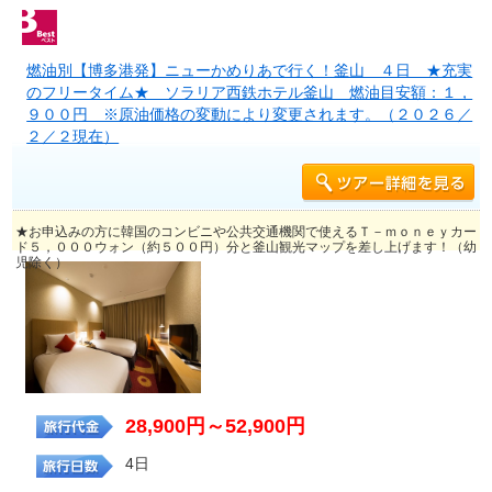
燃油別【博多港発】ニューかめりあで行く！釜山 ４日 ★充実
のフリータイム★ ソラリア西鉄ホテル釜山 燃油目安額：１，
９００円 ※原油価格の変動により変更されます。（２０２６／
２／２現在）
★お申込みの方に韓国のコンビニや公共交通機関で使えるＴ－ｍｏｎｅｙカー
ド５，０００ウォン（約５００円）分と釜山観光マップを差し上げます！（幼
児除く）
28,900円～52,900円
4日