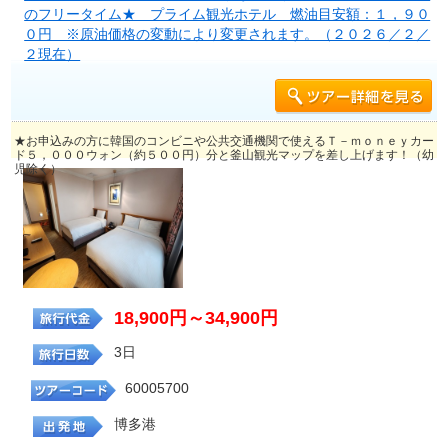
のフリータイム★ プライム観光ホテル 燃油目安額：１，９０
０円 ※原油価格の変動により変更されます。（２０２６／２／
２現在）
★お申込みの方に韓国のコンビニや公共交通機関で使えるＴ－ｍｏｎｅｙカー
ド５，０００ウォン（約５００円）分と釜山観光マップを差し上げます！（幼
児除く）
18,900円～34,900円
3日
60005700
博多港