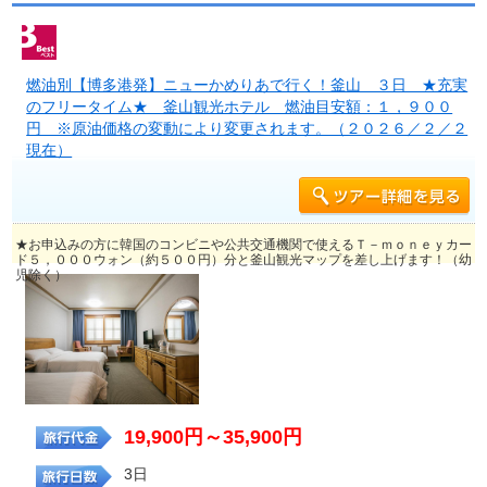
燃油別【博多港発】ニューかめりあで行く！釜山 ３日 ★充実
のフリータイム★ 釜山観光ホテル 燃油目安額：１，９００
円 ※原油価格の変動により変更されます。（２０２６／２／２
現在）
★お申込みの方に韓国のコンビニや公共交通機関で使えるＴ－ｍｏｎｅｙカー
ド５，０００ウォン（約５００円）分と釜山観光マップを差し上げます！（幼
児除く）
19,900円～35,900円
3日