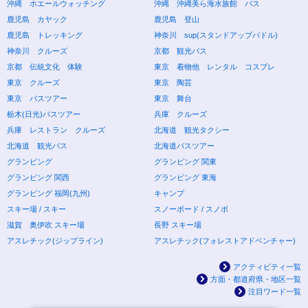
沖縄 ホエールウォッチング
沖縄 沖縄美ら海水族館 バス
鹿児島 カヤック
鹿児島 登山
鹿児島 トレッキング
神奈川 sup(スタンドアップパドル)
神奈川 クルーズ
京都 観光バス
京都 伝統文化 体験
東京 着物他 レンタル コスプレ
東京 クルーズ
東京 陶芸
東京 バスツアー
東京 舞台
栃木(日光)バスツアー
兵庫 クルーズ
兵庫 レストラン クルーズ
北海道 観光タクシー
北海道 観光バス
北海道バスツアー
グランピング
グランピング 関東
グランピング 関西
グランピング 東海
グランピング 福岡(九州)
キャンプ
スキー場 / スキー
スノーボード / スノボ
滋賀 奥伊吹 スキー場
長野 スキー場
アスレチック(ジップライン)
アスレチック(フォレストアドベンチャー)
アクティビティ一覧
方面・都道府県・地区一覧
注目ワード一覧