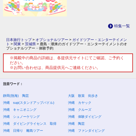
特集一覧
日本旅行トップ
>
オプショナルツアー
>
ガイドツアー・エンターテイメン
ト
>
関東
>
茨城県
>
鹿島・潮来のガイドツアー・エンターテイメントのオ
プショナルツアー・体験予約
※掲載中の商品の詳細は、各提供元サイトにてご確認、ご予約く
ださい。
※お問い合わせは、商品提供元へご連絡ください。
注目ワード：
静岡(熱海) 陶芸
大阪 散策 街歩き
沖縄 sup(スタンドアップパドル)
沖縄 カヤック
沖縄 キャニオニング
沖縄 クルーズ
沖縄 シュノーケリング
沖縄 体験ダイビング
沖縄 ダイビングライセンス 取得
沖縄 陶芸
沖縄 日帰り 離島ツアー
沖縄 ファンダイビング