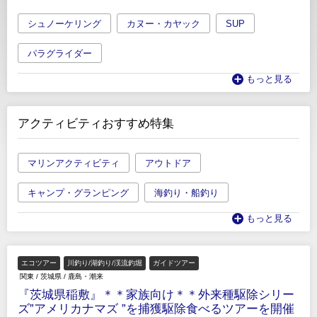
シュノーケリング
カヌー・カヤック
SUP
パラグライダー
もっと見る
アクティビティおすすめ特集
マリンアクティビティ
アウトドア
キャンプ・グランピング
海釣り・船釣り
もっと見る
エコツアー
川釣り/湖釣り/渓流釣堀
ガイドツアー
関東
/
茨城県
/
鹿島・潮来
『茨城県稲敷』＊＊家族向け＊＊外来種駆除シリー
ズ”アメリカナマズ ”を捕獲駆除食べるツアーを開催