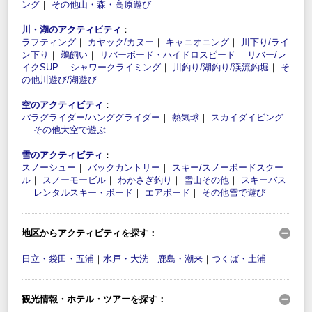
ング
｜
その他山・森・高原遊び
川・湖のアクティビティ
：
ラフティング
｜
カヤック/カヌー
｜
キャニオニング
｜
川下り/ライ
ン下り
｜
鵜飼い
｜
リバーボード・ハイドロスピード
｜
リバー/レ
イクSUP
｜
シャワークライミング
｜
川釣り/湖釣り/渓流釣堀
｜
そ
の他川遊び/湖遊び
空のアクティビティ
：
パラグライダー/ハンググライダー
｜
熱気球
｜
スカイダイビング
｜
その他大空で遊ぶ
雪のアクティビティ
：
スノーシュー
｜
バックカントリー
｜
スキー/スノーボードスクー
ル
｜
スノーモービル
｜
わかさぎ釣り
｜
雪山その他
｜
スキーバス
｜
レンタルスキー・ボード
｜
エアボード
｜
その他雪で遊び
地区からアクティビティを探す：
日立・袋田・五浦
｜
水戸・大洗
｜
鹿島・潮来
｜
つくば・土浦
観光情報・ホテル・ツアーを探す：