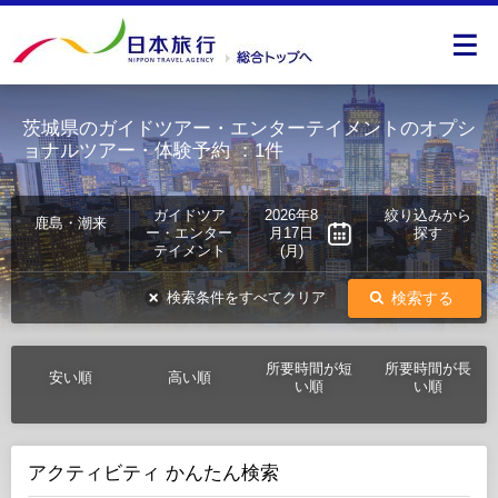
茨城県のガイドツアー・エンターテイメントのオプシ
ョナルツアー・体験予約
：1件
ガイドツア
2026年8
絞り込みから
鹿島・潮来
ー・エンター
月17日
探す
テイメント
(月)
検索する
検索条件をすべてクリア
所要時間が短
所要時間が長
安い順
高い順
い順
い順
アクティビティ かんたん検索