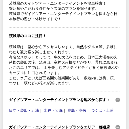
茨城県のガイドツアー・エンターテイメントを簡単検索！
安い順やこだわり条件から希望のプランを探せます。
茨城県でガイドツアー・エンターテイメントプランを探すなら日
本旅行の遊び・体験サイトで！
茨城県のココに注目！
茨城県は、都心からアクセスしやすく、自然やグルメ等、多岐に
わたり観光客を楽しませてくれます。
有名なスポットとしては、牛久大仏をはじめ、日本三大瀑布の久
慈郡の袋田の滝、筑波山、竜神大吊橋などがあり、景観に恵まれ
たこのエリアでは、 山を楽しむアクティビティが多く家族連れや
カップルに注目されています。
また、水戸といえば三名園の偕楽園があり、敷地内には梅、桜、
つつじ、萩などの花々が楽しめます。
ガイドツアー・エンターテイメントプランを地区から探す：
日立・袋田・五浦
｜
水戸・大洗
｜
鹿島・潮来
｜
つくば・土浦
ガイドツアー・エンターテイメントプランをエリア・都道府