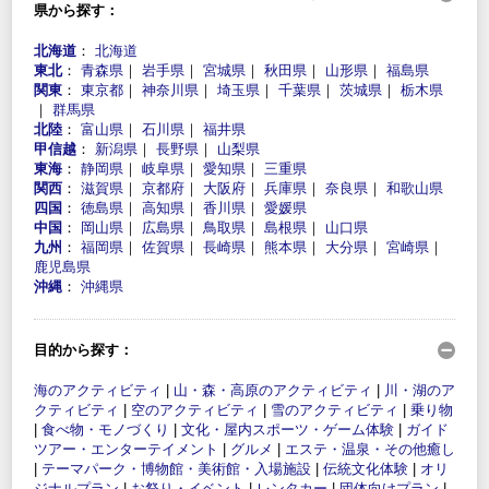
県から探す：
北海道
：
北海道
東北
：
青森県
｜
岩手県
｜
宮城県
｜
秋田県
｜
山形県
｜
福島県
関東
：
東京都
｜
神奈川県
｜
埼玉県
｜
千葉県
｜
茨城県
｜
栃木県
｜
群馬県
北陸
：
富山県
｜
石川県
｜
福井県
甲信越
：
新潟県
｜
長野県
｜
山梨県
東海
：
静岡県
｜
岐阜県
｜
愛知県
｜
三重県
関西
：
滋賀県
｜
京都府
｜
大阪府
｜
兵庫県
｜
奈良県
｜
和歌山県
四国
：
徳島県
｜
高知県
｜
香川県
｜
愛媛県
中国
：
岡山県
｜
広島県
｜
鳥取県
｜
島根県
｜
山口県
九州
：
福岡県
｜
佐賀県
｜
長崎県
｜
熊本県
｜
大分県
｜
宮崎県
｜
鹿児島県
沖縄
：
沖縄県
目的から探す：
海のアクティビティ
|
山・森・高原のアクティビティ
|
川・湖のア
クティビティ
|
空のアクティビティ
|
雪のアクティビティ
|
乗り物
|
食べ物・モノづくり
|
文化・屋内スポーツ・ゲーム体験
|
ガイド
ツアー・エンターテイメント
|
グルメ
|
エステ・温泉・その他癒し
|
テーマパーク・博物館・美術館・入場施設
|
伝統文化体験
|
オリ
ジナルプラン
|
お祭り・イベント
|
レンタカー
|
団体向けプラン
|