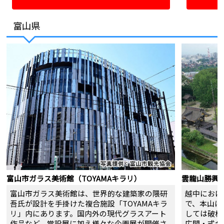
アクセス
JR金沢駅よりバスにて約15分、
アクセス
富山県
「橋場町」下車徒歩約5分
営業時間
定休日
ご案内
富山市ガラス美術館（TOYAMAキラリ）
雲龍山勝興
富山市ガラス美術館は、世界的な建築家の隈研
越中におけ
吾氏が設計を手掛けた複合施設「TOYAMAキラ
で、本山に
リ」内にあります。国内外の現代グラスアート
しては破格
作品など、常設展に加え様々な企画展が開催さ
広間・式台