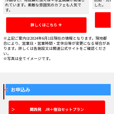
れています。素敵な雰囲気のカフェも人気で
した。
す。
詳しくはこちら
アクセス
アクセス
JR富山駅から市内電車南富山駅前
※上記ご案内は2024年6月1日現在の情報となります。現地都
営業時間
行きにて約12分（西町下車、徒歩
合により、営業日・営業時間・定休日等が変更になる場合があ
すぐ）
ります。詳しくは各施設又は関連公式サイトをご確認くださ
い。
定休日
営業時間
【常設展・企画展】9：30～18：
※写真は全てイメージです。
00（金・土曜日は20：00まで）
ご案内
※入館は30分前まで
定休日
第1・第3水曜日
※臨時休館あり
お申込み
※企画展の休館日は異なる場合が
あります
ご案内
富山市ガラス美術館（TOYAMAキ
関西発 JR＋宿泊セットプラン
ラリ）