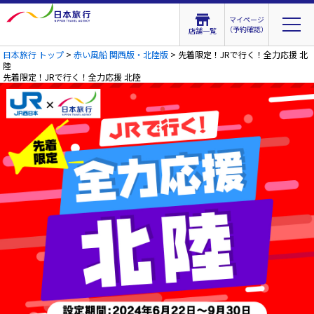
マイページ
（予約確認）
店舗一覧
日本旅行 トップ
>
赤い風船 関西版・北陸版
> 先着限定！JRで行く！全力応援 北
陸
先着限定！JRで行く！全力応援 北陸