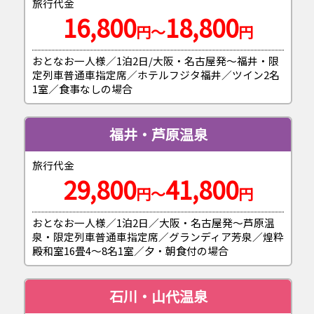
旅行代金
16,800
18,800
円～
円
おとなお一人様／1泊2日/大阪・名古屋発～福井・限
定列車普通車指定席／ホテルフジタ福井／ツイン2名
1室／食事なしの場合
福井・芦原温泉
旅行代金
29,800
41,800
円～
円
おとなお一人様／1泊2日／大阪・名古屋発～芦原温
泉・限定列車普通車指定席／グランディア芳泉／煌粋
殿和室16畳4～8名1室／夕・朝食付の場合
石川・山代温泉