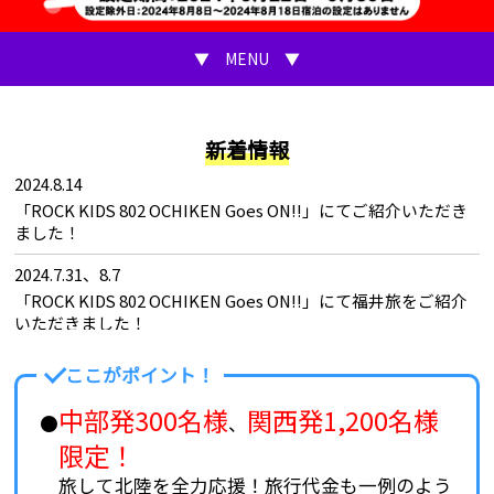
新着情報
2024.8.14
「ROCK KIDS 802 OCHIKEN Goes ON!!」にてご紹介いただき
ました！
2024.7.31、8.7
「ROCK KIDS 802 OCHIKEN Goes ON!!」にて福井旅をご紹介
いただきました！
2024.7.17、24
ここがポイント！
「ROCK KIDS 802 OCHIKEN Goes ON!!」にて金沢旅をご紹介
中部発300名様
関西発1,200名様
いただきました！
、
限定！
2024.6.21
先着限定！JRで行く！全力応援 北陸 ページ公開
旅して北陸を全力応援！旅行代金も一例のよう