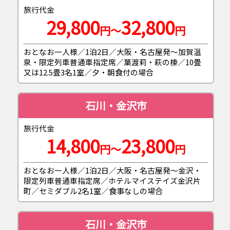
旅行代金
29,800
32,800
円～
円
おとなお一人様／1泊2日／大阪・名古屋発～加賀温
泉・限定列車普通車指定席／葉渡莉・萩の棟／10畳
又は12.5畳3名1室／夕・朝食付の場合
石川・金沢市
旅行代金
14,800
23,800
円～
円
おとなお一人様／1泊2日／大阪・名古屋発～金沢・
限定列車普通車指定席／ホテルマイステイズ金沢片
町／セミダブル2名1室／食事なしの場合
石川・金沢市