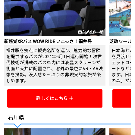
新感覚XRバス WOW RIDE いこっさ！福井号
芝政ワール
福井駅を拠点に観光名所を巡り、魅力的な冒険
日本海と芝
を提供するバスが2024年6月1日運行開始！次世
を見渡せる
代技術が満載のバス車内には液晶スクリーンが
ェットコー
側面と天井に配置され、窓外の景色にVR・AR映
ートなどの
像を投影。没入感たっぷりの非現実的な旅が楽
ます。日本
しめます。
の森」が20
詳しくはこちら
運行ルート
JR福井駅⇔福井県立恐竜博物館
アクセス
石川県
JR福井駅⇔福井県立一乗谷朝倉氏
営業時間
遺跡博物館
JR福井駅⇒えちぜん鉄道あわら湯