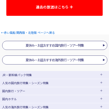
過去の放送はこちら
8/7の放送 先着限定！JRで行く！全力応援 北陸
←赤い風船 関西版・北陸版 ページへ戻る
夏休み・お盆おすすめ国内旅行・ツアー特集
夏休み・お盆おすすめ海外旅行・ツアー特集
JR・新幹線パック
特集
人気の国内旅行特集・シーズン特集
JR・新幹線＋ホテルパック
日帰り JR・新幹線 パック
国内旅行・ツアー
出張パック
EX旅パック
東京ディズニーリゾート®への旅
ユニバーサル・スタジオ・ジャパン(USJ)
(EXダイナミックパック)
への旅
国内ホテル
北海道旅行・ツアー
福井県にある日本最大級のリゾートプール「芝政ワール
東京⇔大阪(新大阪) 新幹線パック
東京⇔名古屋 新幹線パック
ハウステンボスへの旅
温泉旅行
ド」。波の出るプールや浮き輪スライダートリプルザウ
人気の海外旅行特集・シーズン特集
東北旅行・ツアー