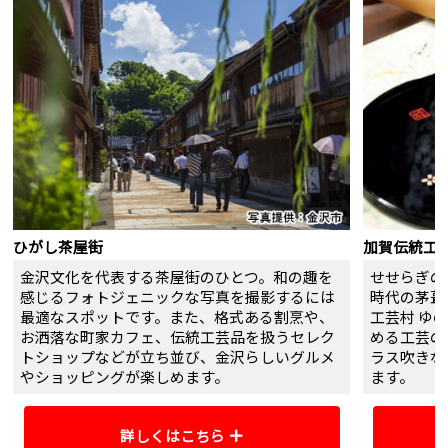
のまち駅
えちぜん鉄道あわら湯のまち駅⇔
あわら温泉エリア内周遊
定休日
ご案内
JRおでかけネット
ご案内
ひがし茶屋街
加賀伝統工芸
金沢文化を代表する茶屋街のひとつ。和の趣を
せせらぎの
感じるフォトジェニックな写真を撮影するには
時代の茅葺
最適なスポットです。また、格式ある割烹や、
工芸村 ゆ
お洒落な町家カフェ、伝統工芸品を扱うセレク
める工芸の
トショップなどが立ち並び、金沢らしいグルメ
ラス吹きな
やショッピングが楽しめます。
ます。
詳しくはこちら