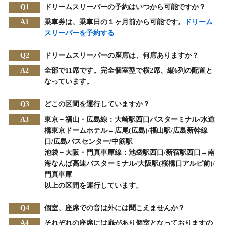
Q1
ドリームスリーパーの予約はいつから可能ですか？
A1
乗車券は、乗車日の１ヶ月前から可能です。
ドリーム
スリーパーを予約する
Q2
ドリームスリーパーの座席は、何席ありますか？
A2
全部で11席です。完全個室型で横2席、縦6列の配置と
なっています。
Q3
どこの区間を運行していますか？
A3
東京－福山・広島線：大崎駅西口バスターミナル/水道
橋東京ドームホテル↔広尾(広島)/福山駅/広島新幹線
口/広島バスセンター/中筋駅
池袋－大阪・門真車庫線：池袋駅西口/新宿駅西口↔南
海なんば高速バスターミナル/大阪駅(桜橋口アルビ前)/
門真車庫
以上の区間を運行しています。
Q4
個室、座席での音は外には聞こえませんか？
A4
それぞれの座席には扉があり個室となっておりますの