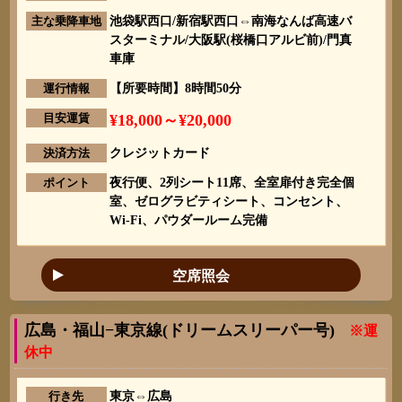
主な乗降車地
池袋駅西口/新宿駅西口⇔南海なんば高速バ
スターミナル/大阪駅(桜橋口アルビ前)/門真
車庫
運行情報
【所要時間】8時間50分
目安運賃
¥18,000～¥20,000
決済方法
クレジットカード
ポイント
夜行便、2列シート11席、全室扉付き完全個
室、ゼログラビティシート、コンセント、
Wi-Fi、パウダールーム完備
空席照会
広島・福山−東京線(ドリームスリーパー号)
※運
休中
行き先
東京⇔広島