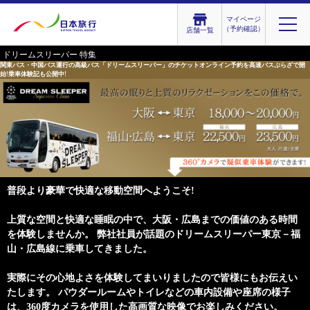
マイページ
（予約確認）
店舗一覧
ドリームスリーパー 特集
関東バス・中国バス運行の高級バス「ドリームスリーパー」のチケットオンライン予約を高速バスぷらざで開
始!乗車体験記も公開中!
普段より豪華で快適な移動空間へようこそ!
上質な空間と快適な睡眠の中で、大阪・広島までの価値のある時間
を体験しませんか。 弊社社員が話題のドリームスリーパー東京－福
山・広島線に乗車してきました。
実際にその心地よさを体験してまいりましたので皆様にもお伝えい
たします。 パウダールームやトイレなどの車内設備や座席の様子
は、360度カメラを使用した高画質な映像でお楽しみください。