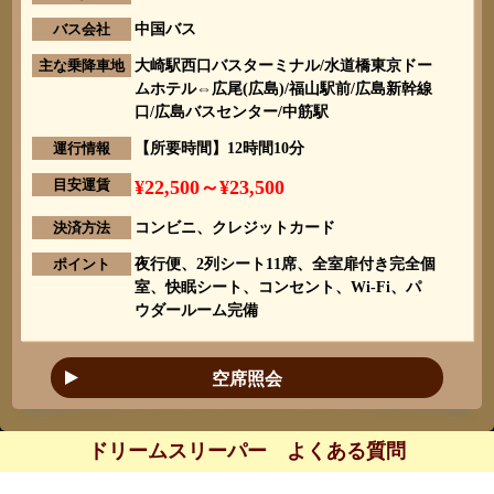
バス会社
中国バス
主な乗降車地
大崎駅西口バスターミナル/水道橋東京ドー
ムホテル⇔広尾(広島)/福山駅前/広島新幹線
口/広島バスセンター/中筋駅
運行情報
【所要時間】12時間10分
目安運賃
¥22,500～¥23,500
決済方法
コンビニ、クレジットカード
ポイント
夜行便、2列シート11席、全室扉付き完全個
室、快眠シート、コンセント、Wi-Fi、パ
ウダールーム完備
空席照会
ドリームスリーパー よくある質問