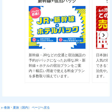
新幹線+宿泊パック
売
新幹線・JRなどの交通と宿泊施設の
日本旅行
予約がパックになったお得なJR・新
人気の観
幹線＋ホテルの宿泊プランをご案
できるプ
内！幅広い用途で使える料金プラン
泊先や人
を多数取り揃えています。
ます。
←春旅・夏旅（国内） ページへ戻る