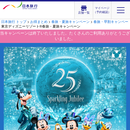
マイページ
（予約確認）
店舗一覧
日本旅行 トップ
>
お得まとめ
>
春旅・夏旅キャンペーン
>
春旅・早割キャンペー
東京ディズニーリゾート®春旅・夏旅キャンペーン
当キャンペーンは終了いたしました。たくさんのご利用ありがとうござ
いました。