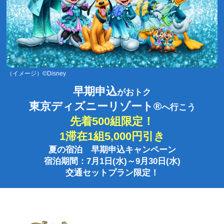
（イメージ）©Disney
早期申込
がおトク
東京ディズニーリゾート®
へ行こう
先着500組限定！
1滞在1組5,000円引き
夏の宿泊 早期申込キャンペーン
宿泊期間：7月1日(水)～9月30日(水)
交通セットプラン限定！