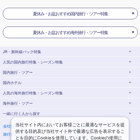
夏休み・お盆おすすめ国内旅行・ツアー特集
夏休み・お盆おすすめ海外旅行・ツアー特集
JR・新幹線パック
特集
人気の国内旅行特集・シーズン特集
JR・新幹線＋ホテルパック
日帰り JR・新幹線 パック
国内旅行・ツアー
出張パック
EX旅パック
東京ディズニーリゾート®への旅
ユニバーサル・スタジオ・ジャパン(USJ)
(EXダイナミックパック)
への旅
国内ホテル
北海道旅行・ツアー
東京⇔大阪(新大阪) 新幹線パック
東京⇔名古屋 新幹線パック
ハウステンボスへの旅
温泉旅行
人気の海外旅行特集・シーズン特集
東北旅行・ツアー
大阪(新大阪)⇔東京 新幹線パック
温泉ランキング
日帰り旅行
海外旅行・ツアー
青森旅行・ツアー
岩手旅行・ツアー
北海道ホテル・旅館
添乗員付きツアー特集
海外ダイナミックパッケージ
飛行機+ホテルパック
ゴールデンウィーク(GW)旅行
一緒に行く人
から探す
宮城旅行・ツアー
秋田旅行・ツアー
海外航空券＋ホテル
新婚旅行・ハネムーン特集
ヨーロッパ
夏休み・お盆休み旅行
シルバーウィーク旅行
山形旅行・ツアー
福島旅行・ツアー
青森ホテル・旅館
岩手ホテル・旅館
海外世界遺産特集
ゴールデンウィーク(GW) 海外旅行
イタリア旅行・ツアー
スペイン旅行・ツアー
一人旅
海外一人旅
当社サイト内においてお客様ごとに最適なサービスを提
会社情報
プライバシーポリシー
冬休み旅行
年末年始・お正月の旅行
供する目的及び当社サイト外で最適な広告を表示するこ
旅行業登録票・約款
規約集
宮城ホテル・旅館
秋田ホテル・旅館
夏休み・お盆休みの海外旅行
シルバーウィークの海外旅行
フランス旅行・ツアー
ドイツ旅行・ツアー
家族・子連れ旅行
海外家族・子連れ旅行
関東旅行・ツアー
とを目的にCookieを使用しています。Cookieの使用に