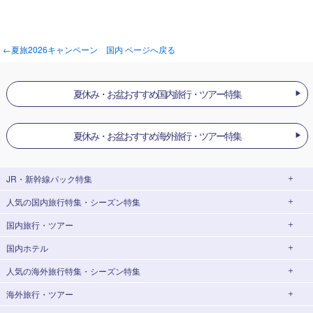
←夏旅2026キャンペーン 国内 ページへ戻る
夏休み・お盆おすすめ国内旅行・ツアー特集
夏休み・お盆おすすめ海外旅行・ツアー特集
JR・新幹線パック
特集
人気の国内旅行特集・シーズン特集
JR・新幹線＋ホテルパック
日帰り JR・新幹線 パック
国内旅行・ツアー
出張パック
EX旅パック
東京ディズニーリゾート®への旅
ユニバーサル・スタジオ・ジャパン(USJ)
(EXダイナミックパック)
への旅
国内ホテル
北海道旅行・ツアー
東京⇔大阪(新大阪) 新幹線パック
東京⇔名古屋 新幹線パック
ハウステンボスへの旅
温泉旅行
人気の海外旅行特集・シーズン特集
東北旅行・ツアー
大阪(新大阪)⇔東京 新幹線パック
温泉ランキング
日帰り旅行
海外旅行・ツアー
青森旅行・ツアー
岩手旅行・ツアー
北海道ホテル・旅館
添乗員付きツアー特集
海外ダイナミックパッケージ
飛行機+ホテルパック
ゴールデンウィーク(GW)旅行