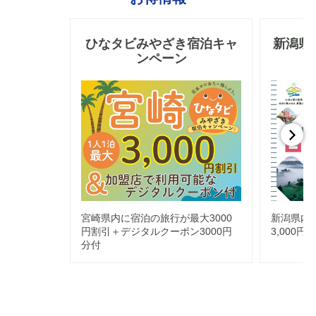
ひなタビみやざき宿泊キャ
新潟県
ンペーン
宮崎県内に宿泊の旅行が最大3000
新潟県内
円割引＋デジタルクーポン3000円
3,000円
分付