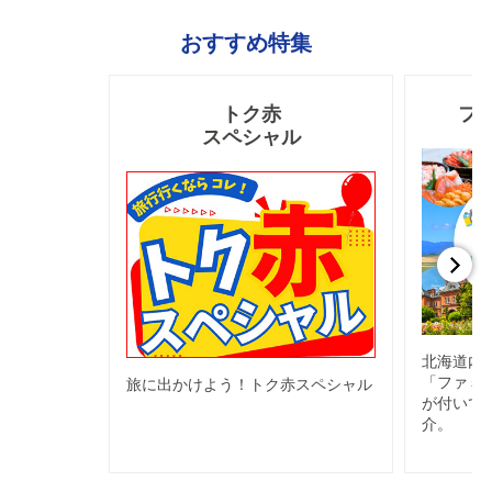
おすすめ特集
トク赤
フ
スペシャル
北海道内
「ファミリ
旅に出かけよう！トク赤スペシャル
が付いて
介。