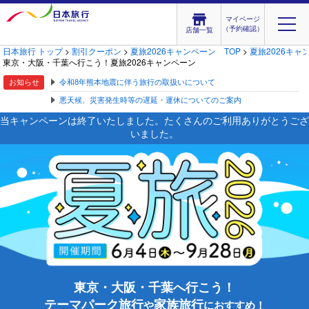
マイページ
（予約確認）
店舗一覧
日本旅行 トップ
>
割引クーポン
>
夏旅2026キャンペーン TOP
>
夏旅2026キャ
東京・大阪・千葉へ行こう！夏旅2026キャンペーン
お知らせ
令和8年熊本地震に伴う旅行の取扱いについて
悪天候、災害発生時等の遅延・運休についてのご案内
当キャンペーンは終了いたしました。たくさんのご利用ありがとうござ
いました。
東京・大阪・千葉へ行こう！
テーマパーク旅行
家族旅行
や
におすすめ！