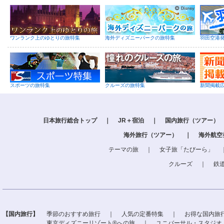
ワンランク上のゆとりの旅特集
海外ディズニーパークの旅特集
羽田空港
スポーツの旅特集
クルーズの旅特集
新聞掲載
日本旅行総合トップ
｜
JR＋宿泊
｜
国内旅行（ツアー）
海外旅行（ツアー）
｜
海外航空
テーマの旅
｜
女子旅「たびーら」
クルーズ
｜
鉄
【国内旅行】
季節のおすすめ旅行
｜
人気の定番特集
｜
お得な国内旅
東京ディズニーリゾート®への旅
｜
ユニバーサル・スタジオ