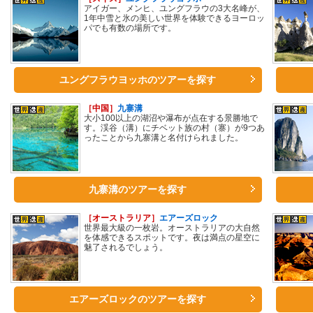
アイガー、メンヒ、ユングフラウの3大名峰が、
1年中雪と氷の美しい世界を体験できるヨーロッ
パでも有数の場所です。
ユングフラウヨッホのツアーを探す
［中国］
九寨溝
大小100以上の湖沼や瀑布が点在する景勝地で
す。渓谷（溝）にチベット族の村（寨）が9つあ
ったことから九寨溝と名付けられました。
九寨溝のツアーを探す
［オーストラリア］
エアーズロック
世界最大級の一枚岩。オーストラリアの大自然
を体感できるスポットです。夜は満点の星空に
魅了されるでしょう。
エアーズロックのツアーを探す