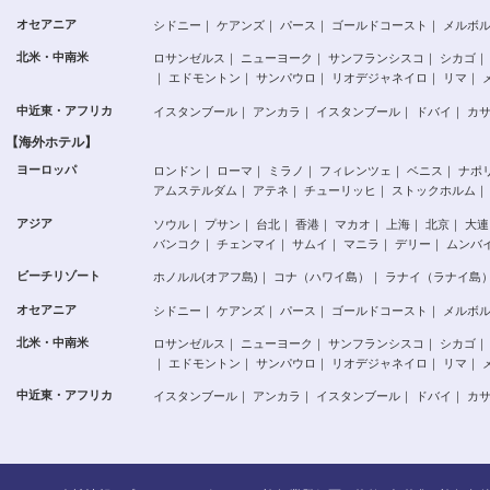
オセアニア
シドニー
｜
ケアンズ
｜
パース
｜
ゴールドコースト
｜
メルボ
北米・中南米
ロサンゼルス
｜
ニューヨーク
｜
サンフランシスコ
｜
シカゴ
｜
｜
エドモントン
｜
サンパウロ
｜
リオデジャネイロ
｜
リマ
｜
中近東・アフリカ
イスタンブール
｜
アンカラ
｜
イスタンブール
｜
ドバイ
｜
カ
【海外ホテル】
ヨーロッパ
ロンドン
｜
ローマ
｜
ミラノ
｜
フィレンツェ
｜
ベニス
｜
ナポ
アムステルダム
｜
アテネ
｜
チューリッヒ
｜
ストックホルム
｜
アジア
ソウル
｜
プサン
｜
台北
｜
香港
｜
マカオ
｜
上海
｜
北京
｜
大連
バンコク
｜
チェンマイ
｜
サムイ
｜
マニラ
｜
デリー
｜
ムンバ
ビーチリゾート
ホノルル(オアフ島)
｜
コナ（ハワイ島）
｜
ラナイ（ラナイ島
オセアニア
シドニー
｜
ケアンズ
｜
パース
｜
ゴールドコースト
｜
メルボ
北米・中南米
ロサンゼルス
｜
ニューヨーク
｜
サンフランシスコ
｜
シカゴ
｜
｜
エドモントン
｜
サンパウロ
｜
リオデジャネイロ
｜
リマ
｜
中近東・アフリカ
イスタンブール
｜
アンカラ
｜
イスタンブール
｜
ドバイ
｜
カ