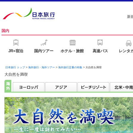
新
国内
JR+宿泊
国内ツアー
ホテル・旅館
高速バス
レンタ
日本旅行 トップ
>
海外旅行・海外ツアー
>
海外旅行定番の特集
> 大自然を満喫
大自然を満喫