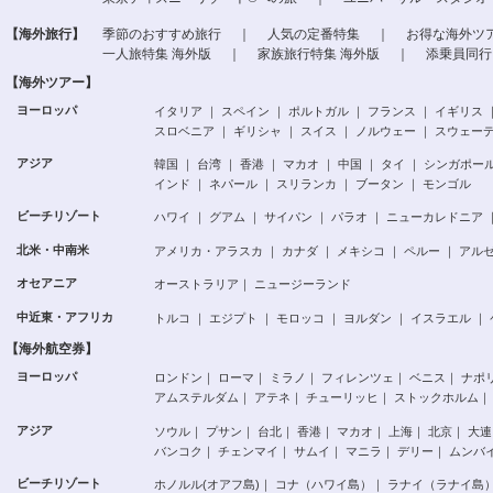
【海外旅行】
季節のおすすめ旅行
｜
人気の定番特集
｜
お得な海外ツ
一人旅特集 海外版
｜
家族旅行特集 海外版
｜
添乗員同行
【海外ツアー】
ヨーロッパ
イタリア
｜
スペイン
｜
ポルトガル
｜
フランス
｜
イギリス
スロベニア
｜
ギリシャ
｜
スイス
｜
ノルウェー
｜
スウェー
アジア
韓国
｜
台湾
｜
香港
｜
マカオ
｜
中国
｜
タイ
｜
シンガポー
インド
｜
ネパール
｜
スリランカ
｜
ブータン
｜
モンゴル
ビーチリゾート
ハワイ
｜
グアム
｜
サイパン
｜
パラオ
｜
ニューカレドニア
北米・中南米
アメリカ・アラスカ
｜
カナダ
｜
メキシコ
｜
ペルー
｜
アル
オセアニア
オーストラリア
｜
ニュージーランド
中近東・アフリカ
トルコ
｜
エジプト
｜
モロッコ
｜
ヨルダン
｜
イスラエル
｜
【海外航空券】
ヨーロッパ
ロンドン
｜
ローマ
｜
ミラノ
｜
フィレンツェ
｜
ベニス
｜
ナポ
アムステルダム
｜
アテネ
｜
チューリッヒ
｜
ストックホルム
｜
アジア
ソウル
｜
プサン
｜
台北
｜
香港
｜
マカオ
｜
上海
｜
北京
｜
大連
バンコク
｜
チェンマイ
｜
サムイ
｜
マニラ
｜
デリー
｜
ムンバ
ビーチリゾート
ホノルル(オアフ島)
｜
コナ（ハワイ島）
｜
ラナイ（ラナイ島