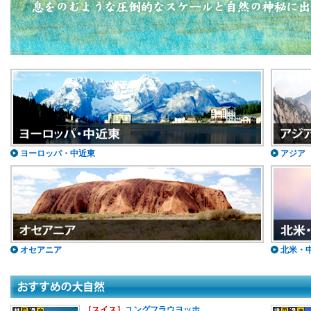
ヨーロッパ・中近東
アジア
オセアニア
北米・
［スイス］
ユングフラウヨッホ