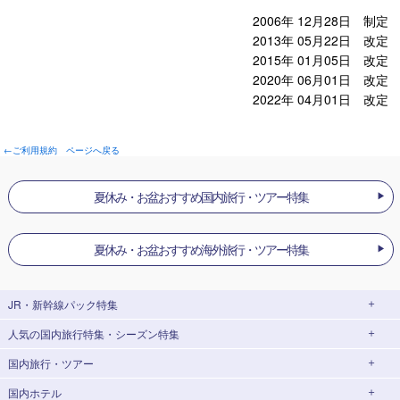
2006年 12月28日 制定
2013年 05月22日 改定
2015年 01月05日 改定
2020年 06月01日 改定
2022年 04月01日 改定
←ご利用規約 ページへ戻る
夏休み・お盆おすすめ国内旅行・ツアー特集
夏休み・お盆おすすめ海外旅行・ツアー特集
JR・新幹線パック
特集
人気の国内旅行特集・シーズン特集
JR・新幹線＋ホテルパック
日帰り JR・新幹線 パック
国内旅行・ツアー
出張パック
EX旅パック
東京ディズニーリゾート®への旅
ユニバーサル・スタジオ・ジャパン(USJ)
(EXダイナミックパック)
への旅
国内ホテル
北海道旅行・ツアー