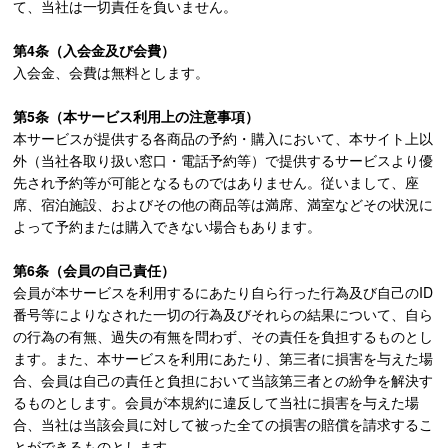
て、当社は一切責任を負いません。
第4条（入会金及び会費）
入会金、会費は無料とします。
第5条（本サービス利用上の注意事項）
本サービスが提供する各商品の予約・購入において、本サイト上以
外（当社各取り扱い窓口・電話予約等）で提供するサービスより優
先され予約等が可能となるものではありません。従いまして、座
席、宿泊施設、およびその他の商品等は満席、満室などその状況に
よって予約または購入できない場合もあります。
第6条（会員の自己責任）
会員が本サービスを利用するにあたり自ら行った行為及び自己のID
番号等によりなされた一切の行為及びそれらの結果について、自ら
の行為の有無、過失の有無を問わず、その責任を負担するものとし
ます。また、本サービスを利用にあたり、第三者に損害を与えた場
合、会員は自己の責任と負担において当該第三者との紛争を解決す
るものとします。会員が本規約に違反して当社に損害を与えた場
合、当社は当該会員に対して被った全ての損害の賠償を請求するこ
とができるものとします。