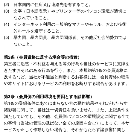
日本国内に住所又は連絡先を有すること。
文字（日本語表示）やプリンター等のパソコン環境が適切に
なされていること。
インターネット利用の一般的なマナーやモラル、および技術
的ルールを遵守すること。
暴力団、暴力団員、暴力団関係者、その他反社会的勢力では
ないこと。
第2条（会員資格に反する場合等の措置）
第三者に迷惑・不利益を与える等の行為や当社のサービスに支障を
きたすおそれのある行為を行う、また、本規約第1条の会員資格に
反するなど、当社が不適当と判断するお客様には、会員資格の取消
や本サイトにおけるサービスの利用をお断りする場合があります。
第3条（会員側の利用環境を要因とする諸影響）
第1条の登録条件にあてはまらない方の動作結果やそれがもたらす
諸影響に関して、当社は一切責任を負いません。また、上記条件を
満たしていても、その他、会員側パソコンの環境設定に関する全て
の事情（当社の管理の及ばない全ての原因を含む）によって、本サ
ービスが正しく作動しない場合も、それがもたらす諸影響に関し