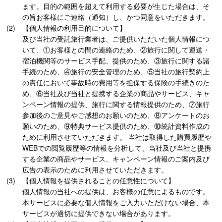
ます。目的の範囲を超えて利用する必要が生じた場合は、そ
の旨お客様にご連絡（通知）し、かつ同意をいただきます。
【個人情報の利用目的について】
及び当社の受託旅行業者は、ご提供いただいた個人情報につ
いて、①お客様との間の連絡のため、②旅行に関して運送・
宿泊機関等のサービス手配、提供のため、③旅行に関する諸
手続のため、④旅行の安全管理のため、⑤当社の旅行契約上
の責任において事故時の費用等を担保する保険の手続きのた
め、⑥当社及び当社と提携する企業の商品やサービス、キャ
ンペーン情報の提供、旅行に関する情報提供のため、⑦旅行
参加後のご意見やご感想のお願いのため、⑧アンケートのお
願いのため、⑨特典サービス提供のため、⑩統計資料作成の
ために利用させていただきます。 当社は取得した購買履歴や
WEBでの閲覧履歴等の情報を分析して、当社及び当社と提携
する企業の商品やサービス、キャンペーン情報のご案内及び
広告の表示のために利用させていただきます。
【個人情報を提供されることの任意性について】
個人情報の当社への提供は、お客様の任意によるものです。
本サービスに必要な個人情報をご入力いただけない場合、本
サービスが適切に提供できない場合があります。