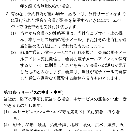
年を経ても利用のない場合。
有効なご予約行為が無い場合、あるいは、旅行サービスをすで
に受けられた場合で会員が退会を希望するときにはホームペー
ジ上で退会申込を受け付け致します。
当社から会員への連絡事項は、当社ウェブサイト上の掲
示、本サービス経由の電子メール、またはその他当社が適
当と認める方法により行われるものとします。
前項の通知が電子メールで行われる場合、会員の電子メー
ルアドレス宛に発信し、会員の電子メールアドレスを保有
するサーバーに到着したことをもって会員への通知が完了
したものとみなします。会員は、当社が電子メールで発信
した通知を遅滞なく閲覧する義務を負うものとします。
第13条（サービスの中止・中断）
当社は、以下の事項に該当する場合、本サービスの運営を中止中断
できるものとします。
本サービスのシステムの保守を定期的に又は緊急に行う場
合。
戦争、暴動、騒乱、労働争議、地震、噴火、洪水、津波、火
災、通信設備の火災、停電、コンピュータウイルスによる汚