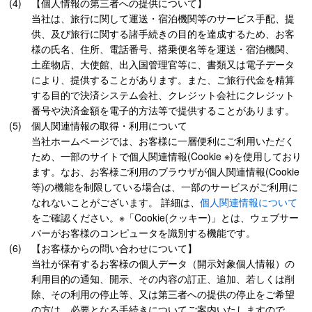
【個人情報の第三者への提供について】
当社は、旅行に関して運送・宿泊機関等のサービス手配、提
供、及び旅行に関する諸手続きの目的を達成するため、お客
様の氏名、住所、電話番号、搭乗便名等を運送・宿泊機関、
土産物店、大使館、出入国管理官等に、書類又は電子データ
により、提供することがあります。また、ご旅行代金を精算
する目的で決済システム会社、クレジット会社にクレジット
番号や決済金額を電子的方法等で提供することがあります。
個人関連情報の取得・利用について
当社ホームページでは、お客様に一層便利にご利用いただく
ため、一部のサイトで個人関連情報(Cookie ※)を使用しており
ます。なお、お客様ご利用のブラウザが個人関連情報(Cookie
等)の機能を制限している場合は、一部のサービスがご利用に
なれないことがございます。 詳細は、
個人関連情報について
をご確認ください。※「Cookie(クッキー)」とは、ウェブサー
バーがお客様のコンピュータを識別する機能です。
【お客様からの問い合わせについて】
当社が保有するお客様の個人データ（開示対象個人情報）の
利用目的の通知、開示、その内容の訂正、追加、若しくは削
除、その利用の停止等、又は第三者への提供の停止をご希望
の方は、必要となる手続きについてご案内いたしますので、