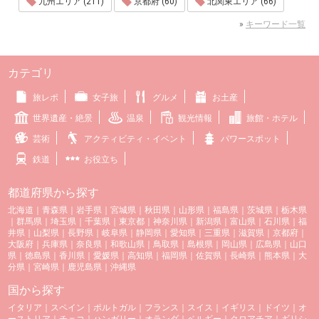
九州エリア (211)
京都府 (60)
北関東エリア (66)
»
キーワード一覧
カテゴリ
旅レポ
女子旅
グルメ
お土産
世界遺産・絶景
温泉
観光情報
旅館・ホテル
芸術
アクティビティ・イベント
パワースポット
鉄道
お役立ち
都道府県から探す
北海道
｜
青森県
｜
岩手県
｜
宮城県
｜
秋田県
｜
山形県
｜
福島県
｜
茨城県
｜
栃木県
｜
群馬県
｜
埼玉県
｜
千葉県
｜
東京都
｜
神奈川県
｜
新潟県
｜
富山県
｜
石川県
｜
福
井県
｜
山梨県
｜
長野県
｜
岐阜県
｜
静岡県
｜
愛知県
｜
三重県
｜
滋賀県
｜
京都府
｜
大阪府
｜
兵庫県
｜
奈良県
｜
和歌山県
｜
鳥取県
｜
島根県
｜
岡山県
｜
広島県
｜
山口
県
｜
徳島県
｜
香川県
｜
愛媛県
｜
高知県
｜
福岡県
｜
佐賀県
｜
長崎県
｜
熊本県
｜
大
分県
｜
宮崎県
｜
鹿児島県
｜
沖縄県
国から探す
イタリア
｜
スペイン
｜
ポルトガル
｜
フランス
｜
スイス
｜
イギリス
｜
ドイツ
｜
オ
ーストリア
｜
チェコ
｜
ハンガリー
｜
オランダ
｜
ベルギー
｜
クロアチア
｜
ギリシ