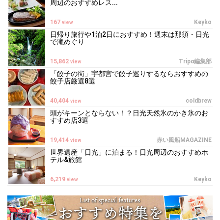
周辺のおすすめレス...
167
Keyko
view
日帰り旅行や1泊2日におすすめ！週末は那須・日光
で滝めぐり
15,862
Tripα編集部
view
「餃子の街」宇都宮で餃子巡りするならおすすめの
餃子店厳選8選
40,404
coldbrew
view
頭がキーンとならない！？日光天然氷のかき氷のお
すすめ店3選
19,414
赤い風船MAGAZINE
view
世界遺産「日光」に泊まる！日光周辺のおすすめホ
テル&旅館
6,219
Keyko
view