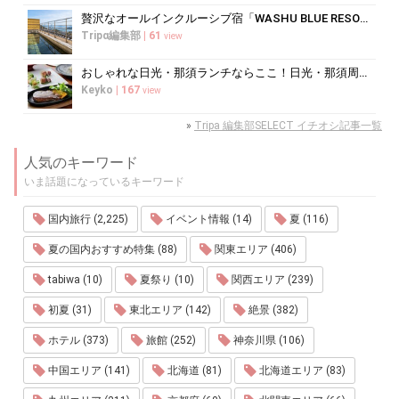
贅沢なオールインクルーシブ宿「WASHU BLUE RESORT 風籠」で...
Tripα編集部
|
61
view
おしゃれな日光・那須ランチならここ！日光・那須周辺のおすすめレストラン10選
Keyko
|
167
view
»
Tripa 編集部SELECT イチオシ記事一覧
人気のキーワード
いま話題になっているキーワード
国内旅行 (2,225)
イベント情報 (14)
夏 (116)
夏の国内おすすめ特集 (88)
関東エリア (406)
tabiwa (10)
夏祭り (10)
関西エリア (239)
初夏 (31)
東北エリア (142)
絶景 (382)
ホテル (373)
旅館 (252)
神奈川県 (106)
中国エリア (141)
北海道 (81)
北海道エリア (83)