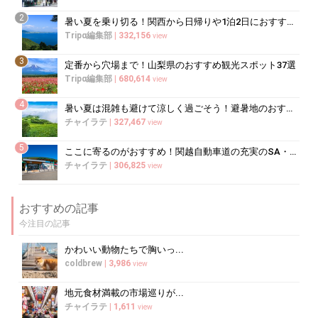
2
暑い夏を乗り切る！関西から日帰りや1泊2日におすすめの避暑地10選
Tripα編集部
|
332,156
view
3
定番から穴場まで！山梨県のおすすめ観光スポット37選
Tripα編集部
|
680,614
view
4
暑い夏は混雑も避けて涼しく過ごそう！避暑地のおすすめ穴場スポット10選
チャイラテ
|
327,467
view
5
ここに寄るのがおすすめ！関越自動車道の充実のSA・PA5選
チャイラテ
|
306,825
view
おすすめの記事
今注目の記事
かわいい動物たちで胸いっ...
coldbrew
|
3,986
view
地元食材満載の市場巡りが...
チャイラテ
|
1,611
view