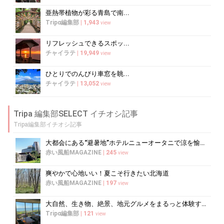
亜熱帯植物が彩る青島で南...
Tripα編集部
|
1,943
view
リフレッシュできるスポッ...
チャイラテ
|
19,949
view
ひとりでのんびり車窓を眺...
チャイラテ
|
13,052
view
Tripa 編集部SELECT イチオシ記事
Tripa編集部イチオシ記事
大都会にある“避暑地”ホテルニューオータニで涼を愉しむ
赤い風船MAGAZINE
|
245
view
爽やかで心地いい！夏こそ行きたい北海道
赤い風船MAGAZINE
|
197
view
大自然、生き物、絶景、地元グルメをまるっと体験する「湘南西エリア」
Tripα編集部
|
121
view