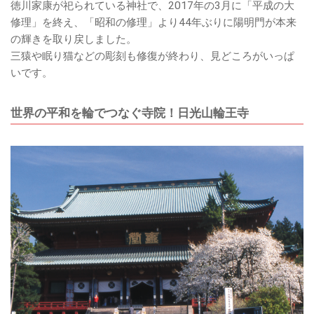
徳川家康が祀られている神社で、2017年の3月に「平成の大
修理」を終え、「昭和の修理」より44年ぶりに陽明門が本来
の輝きを取り戻しました。
三猿や眠り猫などの彫刻も修復が終わり、見どころがいっぱ
いです。
世界の平和を輪でつなぐ寺院！日光山輪王寺