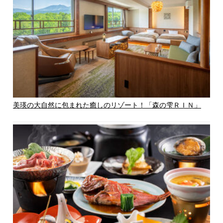
美瑛の大自然に包まれた癒しのリゾート！「森の雫ＲＩＮ」