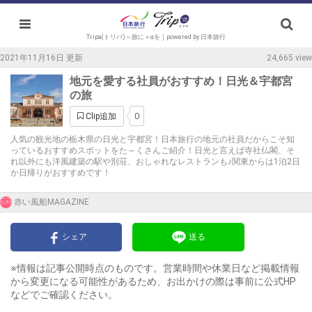
Tripa(トリパ)～旅に＋αを｜powered by 日本旅行
2021年11月16日 更新
24,665 view
地元を愛する社員がおすすめ！日光＆宇都宮
の旅
0
Clip追加
人気の観光地の栃木県の日光と宇都宮！日本旅行の地元の社員だからこそ知
っているおすすめスポットをた～くさんご紹介！日光と言えば寺社仏閣、そ
れ以外にも洋風建築の駅や別荘、おしゃれなレストランも♪関東からは1泊2日
か日帰りがおすすめです！
赤い風船MAGAZINE
シェア
送る
※情報は記事公開時点のものです。営業時間や休業日など掲載情報
から変更になる可能性があるため、お出かけの際は事前に公式HP
などでご確認ください。