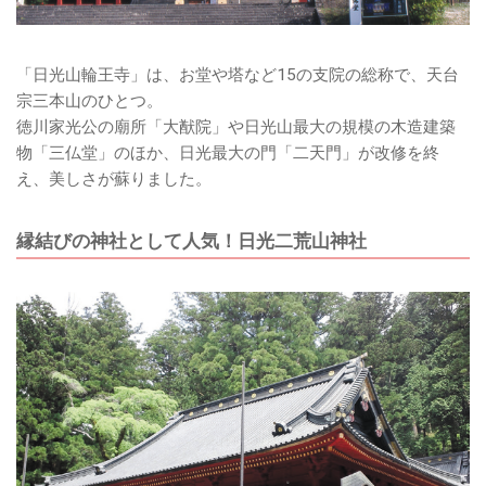
「日光山輪王寺」は、お堂や塔など15の支院の総称で、天台
宗三本山のひとつ。
徳川家光公の廟所「大猷院」や日光山最大の規模の木造建築
物「三仏堂」のほか、日光最大の門「二天門」が改修を終
え、美しさが蘇りました。
縁結びの神社として人気！日光二荒山神社