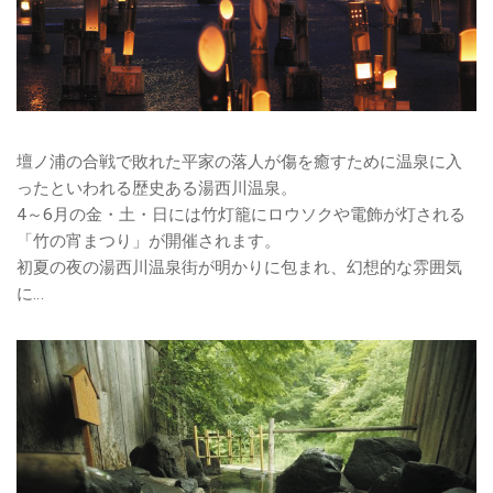
壇ノ浦の合戦で敗れた平家の落人が傷を癒すために温泉に入
ったといわれる歴史ある湯西川温泉。
4～6月の金・土・日には竹灯籠にロウソクや電飾が灯される
「竹の宵まつり」が開催されます。
初夏の夜の湯西川温泉街が明かりに包まれ、幻想的な雰囲気
に…