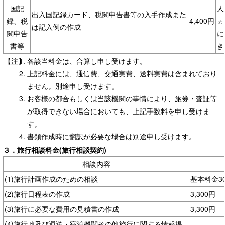
国記
人
出入国記録カード、税関申告書等の入手作成また
録、税
4,400円
ヵ
は記入例の作成
関申告
に
書等
き
【注】
各該当料金は、合算し申し受けます。
上記料金には、通信費、交通実費、送料実費は含まれており
ません。別途申し受けます。
お客様の都合もしくは当該機関の事情により、旅券・査証等
が取得できない場合においても、上記手数料を申し受けま
す。
書類作成時に翻訳が必要な場合は別途申し受けます。
３．旅行相談料金(旅行相談契約)
相談内容
(1)旅行計画作成のための相談
基本料金30
(2)旅行日程表の作成
3,300円
(3)旅行に必要な費用の見積書の作成
3,300円
(4)旅行地及び運送・宿泊機関その他旅行に関する情報提