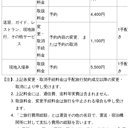
料金
取扱
予約
4,400円
料金
送迎、ガイド、レ
変
ストラン、現地旅
1手
更・
行、その他サービ
き
予約内容の変更、 ま
取消
1,100円
ス
たは予約の取消
手続
料金
取扱
1手
現地入場券
予約
5,500円
料金
き
【注】
上記各変更・取消手続料金は手配旅行契約成立以降の変更・
取消により申し受けます。
上記料金には、通信費、送料等実費は含まれません。
取扱料金、変更手続料金は旅行を中止される場合も申し受け
ます。
「ご旅行費用総額」とは運賃その他の名目で、運送・宿泊機
関等に対して支払う費用の総額を言います。