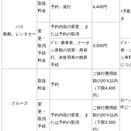
取扱
予約・発行
4,400円
料金
1手
き
バス
予約内容の変更、 ま
変
船舶、レンタカー
たは予約の取消
更・
ﾊﾟｽ・乗車券、クーポ
ﾊﾟｽ
取消
3,300円
ン券類の切替・再発
券・
手続
行、未使用券の精算
ン券
料金
手続
につ
ご旅行費用総
取扱
額の20％以内
予約
料金
（下限4,400
円）
お一
クルーズ
変
件に
ご旅行費用総
更・
予約内容の変更、 ま
額の20％以内
取消
たは予約の取消
（下限3,300
手続
円）