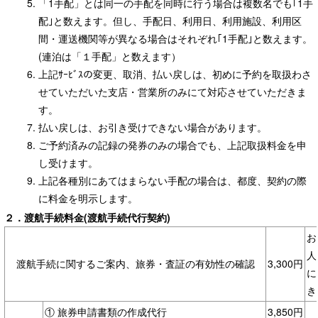
「1手配」とは同一の手配を同時に行う場合は複数名でも｢1手
配｣と数えます。但し、手配日、利用日、利用施設、利用区
間・運送機関等が異なる場合はそれぞれ｢1手配｣と数えます。
(連泊は「１手配」と数えます）
上記ｻｰﾋﾞｽの変更、取消、払い戻しは、初めに予約を取扱わさ
せていただいた支店・営業所のみにて対応させていただきま
す。
払い戻しは、お引き受けできない場合があります。
ご予約済みの記録の発券のみの場合でも、上記取扱料金を申
し受けます。
上記各種別にあてはまらない手配の場合は、都度、契約の際
に料金を明示します。
２．渡航手続料金(渡航手続代行契約)
お
人
渡航手続に関するご案内、旅券・査証の有効性の確認
3,300円
に
き
① 旅券申請書類の作成代行
3,850円