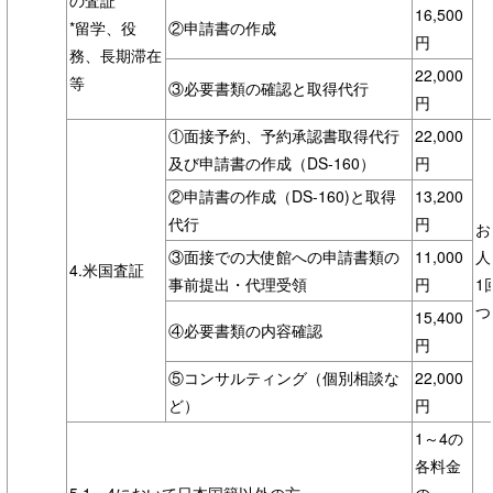
16,500
*留学、役
②申請書の作成
円
務、長期滞在
22,000
等
③必要書類の確認と取得代行
円
①面接予約、予約承認書取得代行
22,000
及び申請書の作成（DS-160）
円
②申請書の作成（DS-160)と取得
13,200
代行
円
お
③面接での大使館への申請書類の
11,000
人
4.米国査証
事前提出・代理受領
円
1
つ
15,400
④必要書類の内容確認
円
⑤コンサルティング（個別相談な
22,000
ど）
円
1～4の
各料金
5.1～4において日本国籍以外の方
の