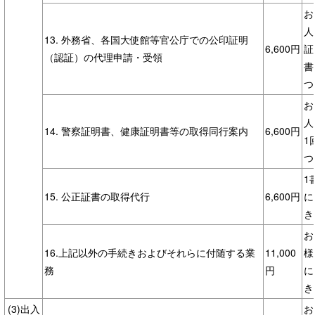
お
人
13. 外務省、各国大使館等官公庁での公印証明
6,600円
証
（認証）の代理申請・受領
書
つ
お
人
14. 警察証明書、健康証明書等の取得同行案内
6,600円
1
つ
1
15. 公正証書の取得代行
6,600円
に
き
お
16.上記以外の手続きおよびそれらに付随する業
11,000
様
務
円
に
き
(3)出入
お