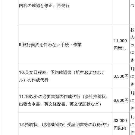
内容の確認と修正、再発行
つ
お
人
11,000
9.旅行契約を伴わない手続・作業
ヵ
円増し
に
き
1
10.英文日程表、予約確認書（航空およびホテ
3,300円
に
ル）の作成代行
き
1
11.10以外の必要書類の作成代行（会社推薦状、
6,600円
に
出張命令書、英文経歴書、英文保証状など）
き
1
33,000
12.招聘状、現地機関の引受証明書等の取得代行
に
円以内
き