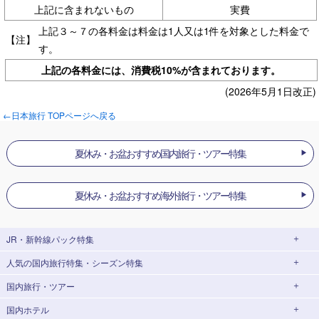
上記に含まれないもの
実費
上記３～７の各料金は料金は1人又は1件を対象とした料金で
【注】
す。
上記の各料金には、消費税10%が含まれております。
(2026年5月1日改正)
←日本旅行 TOPページへ戻る
夏休み・お盆おすすめ国内旅行・ツアー特集
夏休み・お盆おすすめ海外旅行・ツアー特集
JR・新幹線パック
特集
人気の国内旅行特集・シーズン特集
JR・新幹線＋ホテルパック
日帰り JR・新幹線 パック
国内旅行・ツアー
出張パック
EX旅パック
東京ディズニーリゾート®への旅
ユニバーサル・スタジオ・ジャパン(USJ)
(EXダイナミックパック)
への旅
国内ホテル
北海道旅行・ツアー