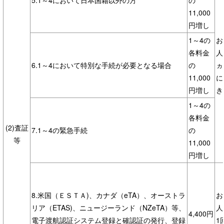
11,000
円増し
1～4の
お
各料金
人
6.1～4において特別な手続が必要となる場合
の
ヵ
11,000
に
円増し
き
1～4の
各料金
(2)査証
7.1～4の緊急手続
の
等
11,000
円増し
8.米国（ＥＳＴＡ)、カナダ（eTA）、オーストラ
お
リア（ETAS)、ニュージーランド（NZeTA）等、
人
4,400円
電子渡航認証システム登録と確認証の発行、登録
1