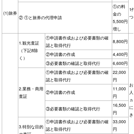
①の料
1
(1)旅券
金の
つ
② ①と旅券の代理申請
5,500円
増し
①申請書作成および必要書類の確
8,800円
1.観光査証
認と取得代行
（下記8除
②申請書の作成
4,400円
く）
③必要書類の確認と取得代行
6,600円
①申請書作成および必要書類の確
22,000
認と取得代行
円
お
2.業務・商用
11,000
②申請書の作成
人
査証
円
ヵ
16,500
に
③必要書類の確認と取得代行
円
き
①申請書作成および必要書類の確
33,000
3.特別な目的
認と取得代行
円
の査証