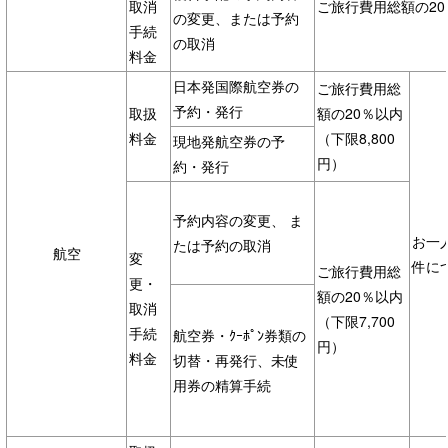
取消
ご旅行費用総額の2
の変更、または予約
手続
の取消
料金
日本発国際航空券の
ご旅行費用総
予約・発行
取扱
額の20％以内
料金
（下限8,800
現地発航空券の予
円）
約・発行
予約内容の変更、 ま
お一
たは予約の取消
航空
変
件に
ご旅行費用総
更・
額の20％以内
取消
（下限7,700
手続
航空券・ｸｰﾎﾟﾝ券類の
円）
料金
切替・再発行、未使
用券の精算手続