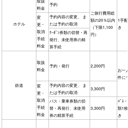
取扱
予約
料金
ご旅行費用総
予約内容の変更、 ま
変
額の20％以内
1手
ホテル
たは予約の取消
更・
（下限1,100
き
取消
ｸｰﾎﾟﾝ券類の切替・再
円）
手続
発行、未使用券の精
料金
算手続
取扱
予約・発行
2,200円
料金
お一
件に
鉄道
予約内容の変更、 ま
変
3,300円
たは予約の取消
更・
取消
パス・乗車券類の切
ﾊﾟｽ
手続
替・再発行、未使用
3,300円
類1
料金
券の精算手続
き