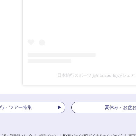
日本旅行スポーツ(@nta.sports)がシェ
行・ツアー特集
夏休み・お盆
 JR・新幹線 パック
出張パック
EX旅パック
(EXダイナミックパック)
東京