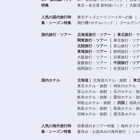
特集
東京⇔名古屋 新幹線パック
大阪(
人気の国内旅行特
東京ディズニーリゾート®への旅
集・シーズン特集
飛行機+ホテルパック
ゴールデンウ
国内旅行・ツアー
北海道旅行・ツアー
東北旅行・ツ
関東旅行・ツアー
東京旅行・ツア
北陸旅行・ツアー
富山旅行・ツア
東海旅行・ツアー
静岡旅行・ツア
大阪旅行・ツアー
兵庫旅行・ツア
愛媛旅行・ツアー
中国旅行・ツア
福岡旅行・ツアー
佐賀旅行・ツア
国内ホテル
北海道
北海道ホテル・旅館
東
東京ホテル・旅館
神奈川ホテル・
富山ホテル・旅館
石川ホテル・旅
岐阜ホテル・旅館
愛知ホテル・旅
和歌山ホテル・旅館
四国
徳島
鳥取ホテル・旅館
島根ホテル・旅
宮崎ホテル・旅館
鹿児島ホテル・
人気の海外旅行特
添乗員付きツアー特集
海外ダイナ
集・シーズン特集
夏休み・お盆休みの海外旅行
シル