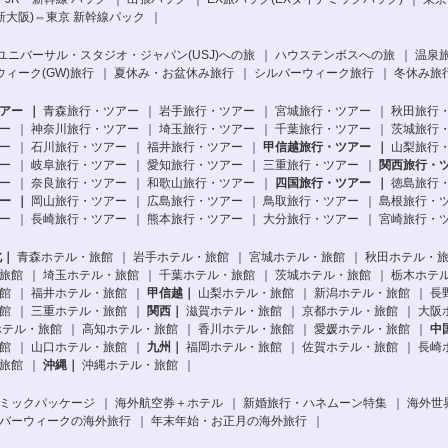
新大阪)⇔東京 新幹線パック
ユニバーサル・スタジオ・ジャパン(USJ)への旅
ハウステンボスへの旅
温泉
ィーク(GW)旅行
夏休み・お盆休み旅行
シルバーウィーク旅行
冬休み旅
アー
青森旅行・ツアー
岩手旅行・ツアー
宮城旅行・ツアー
秋田旅行
ー
神奈川旅行・ツアー
埼玉旅行・ツアー
千葉旅行・ツアー
茨城旅行
ー
石川旅行・ツアー
福井旅行・ツアー
甲信越旅行・ツアー
山梨旅行
ー
岐阜旅行・ツアー
愛知旅行・ツアー
三重旅行・ツアー
関西旅行・
ー
奈良旅行・ツアー
和歌山旅行・ツアー
四国旅行・ツアー
徳島旅行
ー
岡山旅行・ツアー
広島旅行・ツアー
鳥取旅行・ツアー
島根旅行・
ー
長崎旅行・ツアー
熊本旅行・ツアー
大分旅行・ツアー
宮崎旅行・
北
青森ホテル・旅館
岩手ホテル・旅館
宮城ホテル・旅館
秋田ホテル・
旅館
埼玉ホテル・旅館
千葉ホテル・旅館
茨城ホテル・旅館
栃木ホテ
館
福井ホテル・旅館
甲信越
山梨ホテル・旅館
新潟ホテル・旅館
長
館
三重ホテル・旅館
関西
滋賀ホテル・旅館
京都ホテル・旅館
大阪
ホテル・旅館
高知ホテル・旅館
香川ホテル・旅館
愛媛ホテル・旅館
中
館
山口ホテル・旅館
九州
福岡ホテル・旅館
佐賀ホテル・旅館
長崎
旅館
沖縄
沖縄ホテル・旅館
ミックパッケージ
海外航空券＋ホテル
新婚旅行・ハネムーン特集
海外世
バーウィークの海外旅行
年末年始・お正月の海外旅行