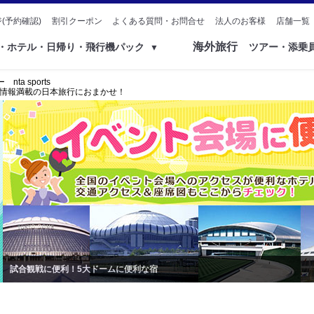
(予約確認)
割引クーポン
よくある質問・お問合せ
法人のお客様
店舗一覧
海外旅行
ク・ホテル・日帰り・飛行機パック
ツアー・添乗
▼
a sports
ら旅行情報満載の日本旅行におまかせ！
試合観戦に便利！5大ドームに便利な宿