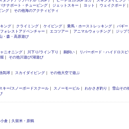
スタンドアップパドル（SUP）
｜
ビーチヨガ/SUPヨガ
｜
スキンダイビング
バナナボート・チュービング
｜
ジェットスキー
｜
ヨット
｜
ウェイクボード
ビング
｜
その他海のアクティビティ
イキング
｜
クライミング
｜
ケイビング
｜
乗馬・ホーストレッキング
｜
バギー
フォレストアドベンチャー
｜
エコツアー
｜
アニマルウォッチング
｜
ジップ
山・森・高原遊び
ャニオニング
｜
川下り/ライン下り
｜
鵜飼い
｜
リバーボード・ハイドロスピ
釣堀
｜
その他川遊び/湖遊び
熱気球
｜
スカイダイビング
｜
その他大空で遊ぶ
スキー/スノーボードスクール
｜
スノーモービル
｜
わかさぎ釣り
｜
雪山その
び
・小倉
｜
久留米・原鶴