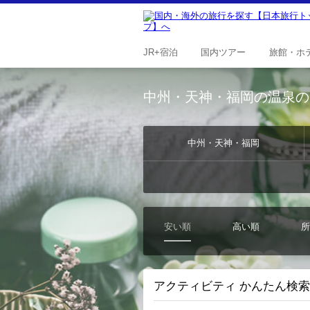
JR+
宿泊
国内
ツアー
旅館・
ホ
中州・天神・福岡の温泉の
中州・天神・福岡
安い順
高い順
所
アクティビティ かんたん検索