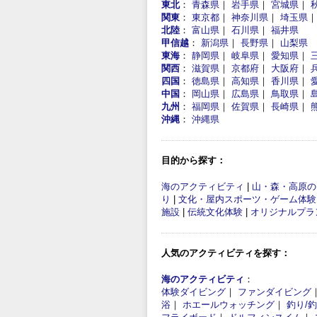
東北
：
青森県
｜
岩手県
｜
宮城県
｜
関東
：
東京都
｜
神奈川県
｜
埼玉県
北陸
：
富山県
｜
石川県
｜
福井県
甲信越
：
新潟県
｜
長野県
｜
山梨県
東海
：
静岡県
｜
岐阜県
｜
愛知県
｜
関西
：
滋賀県
｜
京都府
｜
大阪府
｜
四国
：
徳島県
｜
高知県
｜
香川県
｜
中国
：
岡山県
｜
広島県
｜
鳥取県
｜
九州
：
福岡県
｜
佐賀県
｜
長崎県
｜
沖縄
：
沖縄県
目的から探す：
海のアクティビティ
|
山・森・高原の
り
|
文化・屋内スポーツ・ゲーム体験
施設
|
伝統文化体験
|
オリジナルプラ
人気のアクティビティを探す：
海のアクティビティ
：
体験ダイビング
｜
ファンダイビング
浴
｜
ホエールウォッチング
｜
釣り/