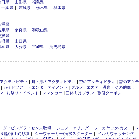
秋田県
｜
山形県
｜
福島県
｜
千葉県
｜
茨城県
｜
栃木県
｜
群馬県
三重県
兵庫県
｜
奈良県
｜
和歌山県
愛媛県
島根県
｜
山口県
熊本県
｜
大分県
｜
宮崎県
｜
鹿児島県
アクティビティ
|
川・湖のアクティビティ
|
空のアクティビティ
|
雪のアクテ
|
ガイドツアー・エンターテイメント
|
グルメ
|
エステ・温泉・その他癒し
|
ン
|
お祭り・イベント
|
レンタカー
|
団体向けプラン
|
割引クーポン
｜
ダイビングライセンス取得
｜
シュノーケリング
｜
シーカヤック/カヌー
｜
釣り船/海上釣り堀
｜
シーウォーカー/潜水スクーター
｜
イルカウォッチング