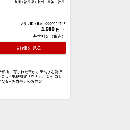
九州
/
福岡県
/
中州・天神・福岡
プランID：ticket0000024745
1,980
円 ～
基準料金（税込）
詳細を見る
千部山に育まれた豊かな天然水を贅沢
湯には「地獄熱波サウナ」、女湯には
ご入浴＋お食事」のお得な