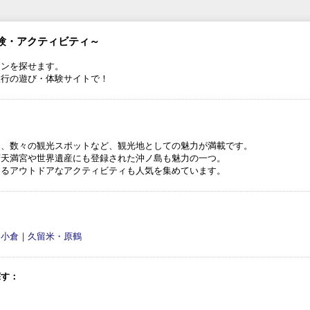
験・アクティビティ～
ランを探せます。
旅行の遊び・体験サイトで！
メ、数々の観光スポットなど、観光地としての魅力が満載です。
府天満宮や世界遺産にも登録された沖ノ島も魅力の一つ。
きるアウトドアなアクティビティも人気を集めています。
・小倉
｜
久留米・原鶴
探す：