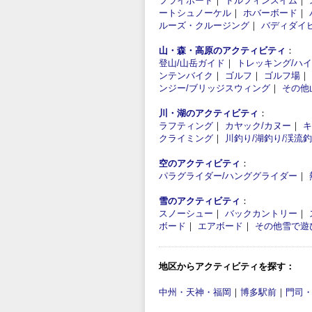
フライボード
｜
ドルフィンスイム
｜
ートシュノーケル
｜
ホバーボード
｜
ルーズ・クルージング
｜
バディダイ
山・森・高原のアクティビティ
：
登山/山岳ガイド
｜
トレッキング/ハ
ンテンバイク
｜
ゴルフ
｜
ゴルフ場
｜
ンジー/ブリッジスウィング
｜
その他
川・湖のアクティビティ
：
ラフティング
｜
カヤック/カヌー
｜
キ
クライミング
｜
川釣り/湖釣り/渓流
空のアクティビティ
：
パラグライダー/ハンググライダー
｜
雪のアクティビティ
：
スノーシュー
｜
バックカントリー
｜
ボード
｜
エアボード
｜
その他雪で遊
地区からアクティビティを探す：
中州・天神・福岡
｜
博多駅前
｜
門司