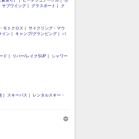
（素潜り）
｜
ビーチシュノーケル
｜
ボ
｜
サブウイング
｜
グラスボート
｜
ク
・モトクロス
｜
サイクリング・マウ
ライン
｜
キャンプ/グランピング
｜
バ
ード
｜
リバー/レイクSUP
｜
シャワー
他
｜
スキーバス
｜
レンタルスキー・