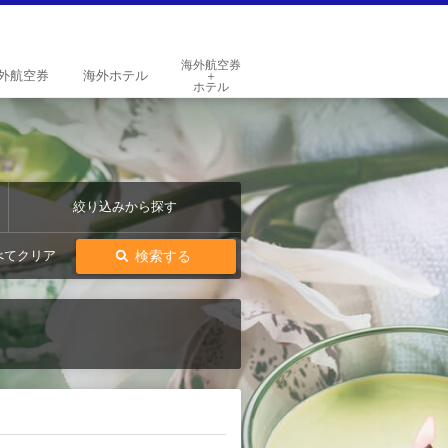
海外航空券
外
航空券
海外
ホテル
＋
ホテル
絞り込みから探す
検索する
べてクリア