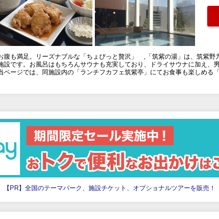
お腹も満足。リーズナブルな「ちょびっと贅沢」 ,「筑紫の湯」は、筑紫野
施設です。お風呂はもちろんサウナも充実しており、ドライサウナに加え、
当ページでは、同施設内の「ランチフカフェ筑紫亭」にてお食事も楽しめる
【PR】全国のテーマパーク、施設チケット、オプショナルツアーを販売！