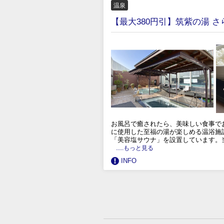
温泉
【最大380円引】筑紫の湯 
お風呂で癒されたら、美味しい食事で
に使用した至福の湯が楽しめる温浴施
「美容塩サウナ」を設置しています。
.....もっと見る
INFO