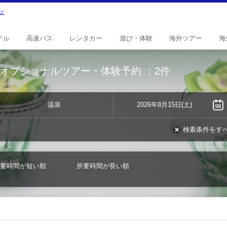
テル
高速
バス
レンタ
カー
遊び・
体験
海外
ツアー
海
オプショナルツアー・体験予約
：2件
温泉
2026年8月15日(土)
検索条件をす
要時間が短い順
所要時間が長い順