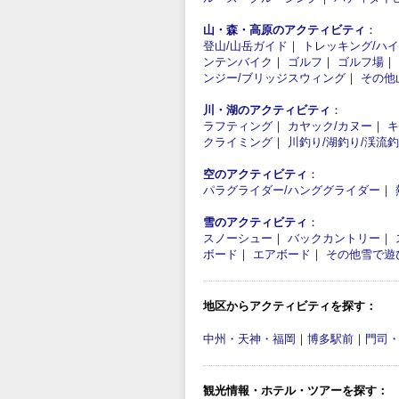
山・森・高原のアクティビティ
：
登山/山岳ガイド
｜
トレッキング/ハ
ンテンバイク
｜
ゴルフ
｜
ゴルフ場
｜
ンジー/ブリッジスウィング
｜
その他
川・湖のアクティビティ
：
ラフティング
｜
カヤック/カヌー
｜
キ
クライミング
｜
川釣り/湖釣り/渓流
空のアクティビティ
：
パラグライダー/ハンググライダー
｜
雪のアクティビティ
：
スノーシュー
｜
バックカントリー
｜
ボード
｜
エアボード
｜
その他雪で遊
地区からアクティビティを探す：
中州・天神・福岡
｜
博多駅前
｜
門司
観光情報・ホテル・ツアーを探す：