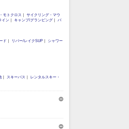
・モトクロス
｜
サイクリング・マウ
ライン
｜
キャンプ/グランピング
｜
バ
ード
｜
リバー/レイクSUP
｜
シャワー
他
｜
スキーバス
｜
レンタルスキー・