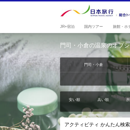
JR+
宿泊
国内
ツアー
旅館・
ホ
門司・小倉の温泉のオプシ
門司・小倉
安い順
高い順
所
アクティビティ かんたん検索