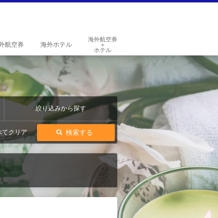
海外航空券
外
航空券
海外
ホテル
＋
ホテル
絞り込みから探す
検索する
べてクリア