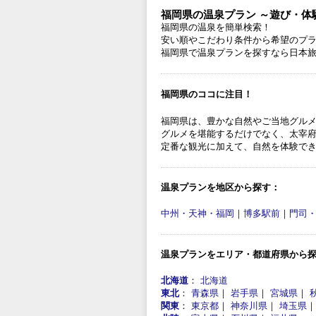
福岡県の温泉プラン ～遊び・体
福岡県の温泉を簡単検索！
安い順やこだわり条件から希望のプ
福岡県で温泉プランを探すなら日本
福岡県のココに注目！
福岡県は、豊かな自然やご当地グル
グルメを堪能するだけでなく、太宰
定番な観光に加えて、自然を体験で
温泉プランを地区から探す：
中州・天神・福岡
｜
博多駅前
｜
門司
温泉プランをエリア・都道府県から
北海道
：
北海道
東北
：
青森県
｜
岩手県
｜
宮城県
｜
関東
：
東京都
｜
神奈川県
｜
埼玉県