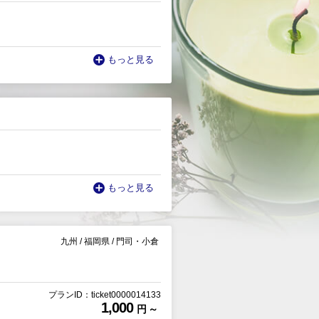
もっと見る
もっと見る
九州
/
福岡県
/
門司・小倉
プランID：ticket0000014133
1,000
円 ～