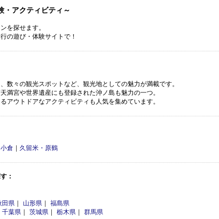
験・アクティビティ～
ランを探せます。
旅行の遊び・体験サイトで！
メ、数々の観光スポットなど、観光地としての魅力が満載です。
府天満宮や世界遺産にも登録された沖ノ島も魅力の一つ。
きるアウトドアなアクティビティも人気を集めています。
・小倉
｜
久留米・原鶴
探す：
秋田県
｜
山形県
｜
福島県
｜
千葉県
｜
茨城県
｜
栃木県
｜
群馬県