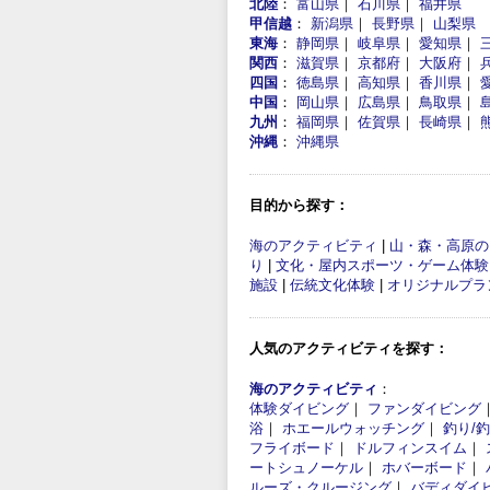
北陸
：
富山県
｜
石川県
｜
福井県
甲信越
：
新潟県
｜
長野県
｜
山梨県
東海
：
静岡県
｜
岐阜県
｜
愛知県
｜
関西
：
滋賀県
｜
京都府
｜
大阪府
｜
四国
：
徳島県
｜
高知県
｜
香川県
｜
中国
：
岡山県
｜
広島県
｜
鳥取県
｜
九州
：
福岡県
｜
佐賀県
｜
長崎県
｜
沖縄
：
沖縄県
目的から探す：
海のアクティビティ
|
山・森・高原の
り
|
文化・屋内スポーツ・ゲーム体験
施設
|
伝統文化体験
|
オリジナルプラ
人気のアクティビティを探す：
海のアクティビティ
：
体験ダイビング
｜
ファンダイビング
浴
｜
ホエールウォッチング
｜
釣り/
フライボード
｜
ドルフィンスイム
｜
ートシュノーケル
｜
ホバーボード
｜
ルーズ・クルージング
｜
バディダイ