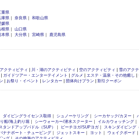
三重県
兵庫県
｜
奈良県
｜
和歌山県
愛媛県
島根県
｜
山口県
熊本県
｜
大分県
｜
宮崎県
｜
鹿児島県
アクティビティ
|
川・湖のアクティビティ
|
空のアクティビティ
|
雪のアクテ
|
ガイドツアー・エンターテイメント
|
グルメ
|
エステ・温泉・その他癒し
|
ン
|
お祭り・イベント
|
レンタカー
|
団体向けプラン
|
割引クーポン
｜
ダイビングライセンス取得
｜
シュノーケリング
｜
シーカヤック/カヌー
｜
釣り船/海上釣り堀
｜
シーウォーカー/潜水スクーター
｜
イルカウォッチング
スタンドアップパドル（SUP）
｜
ビーチヨガ/SUPヨガ
｜
スキンダイビング
バナナボート・チュービング
｜
ジェットスキー
｜
ヨット
｜
ウェイクボード
ビング
｜
その他海のアクティビティ