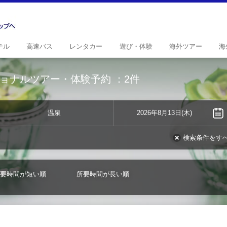
テル
高速
バス
レンタ
カー
遊び・
体験
海外
ツアー
海
ョナルツアー・体験予約
：2件
温泉
2026年8月13日(木)
検索条件をす
要時間が短い順
所要時間が長い順