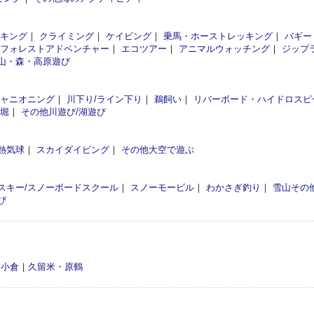
イキング
｜
クライミング
｜
ケイビング
｜
乗馬・ホーストレッキング
｜
バギー
フォレストアドベンチャー
｜
エコツアー
｜
アニマルウォッチング
｜
ジップ
山・森・高原遊び
ャニオニング
｜
川下り/ライン下り
｜
鵜飼い
｜
リバーボード・ハイドロスピ
釣堀
｜
その他川遊び/湖遊び
熱気球
｜
スカイダイビング
｜
その他大空で遊ぶ
スキー/スノーボードスクール
｜
スノーモービル
｜
わかさぎ釣り
｜
雪山その
び
・小倉
｜
久留米・原鶴