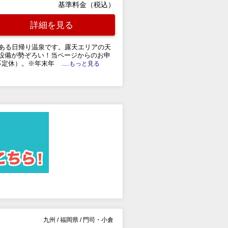
基準料金（税込）
詳細を見る
にある日帰り温泉です。露天エリアの天
設備が勢ぞろい！当ページからのお申
不定休）。※年末年
.....もっと見る
九州
/
福岡県
/
門司・小倉