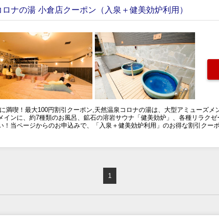
コロナの湯 小倉店クーポン（入泉＋健美効炉利用）
に満喫！最大100円割引クーポン,天然温泉コロナの湯は、大型アミューズ
メインに、約7種類のお風呂、鉱石の溶岩サウナ「健美効炉」、各種リラクゼ
い！当ページからのお申込みで、「入泉＋健美効炉利用」のお得な割引クー
1