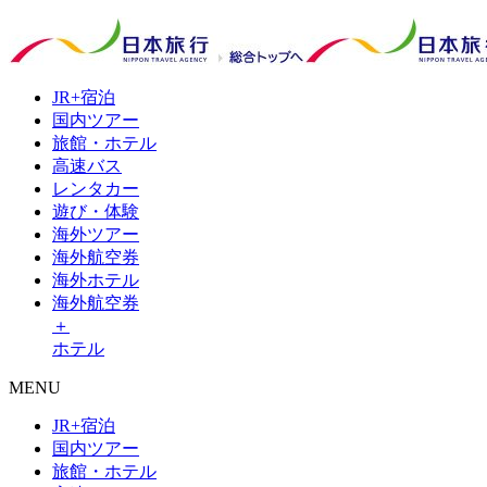
JR+
宿泊
国内
ツアー
旅館・
ホテル
高速
バス
レンタ
カー
遊び・
体験
海外
ツアー
海外
航空券
海外
ホテル
海外航空券
＋
ホテル
MENU
JR+宿泊
国内ツアー
旅館・ホテル