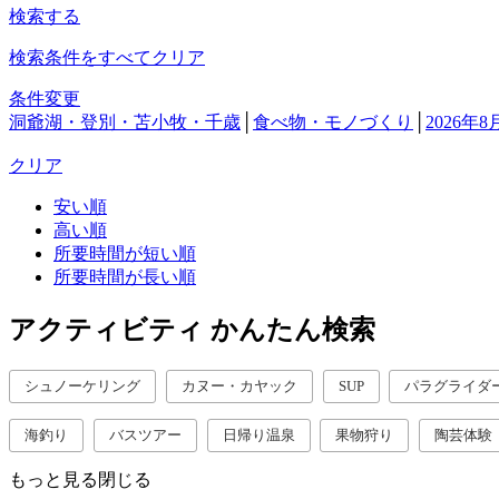
検索する
検索条件をすべてクリア
条件変更
洞爺湖・登別・苫小牧・千歳
│
食べ物・モノづくり
│
2026年8
クリア
安い順
高い順
所要時間が短い順
所要時間が長い順
アクティビティ かんたん検索
シュノーケリング
カヌー・カヤック
SUP
パラグライダ
海釣り
バスツアー
日帰り温泉
果物狩り
陶芸体験
もっと見る
閉じる