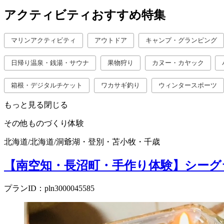
アクティビティおすすめ特集
マリンアクティビティ
アウトドア
キャンプ・グランピング
日帰り温泉・銭湯・サウナ
果物狩り
カヌー・カヤック
箱根・デジタルチケット
ワカサギ釣り
ウィンタースポーツ
もっと見る
閉じる
その他ものづくり体験
北海道
/
北海道
/
洞爺湖・登別・苫小牧・千歳
【南空知・長沼町・手作り体験】シー
プランID：pln3000045585