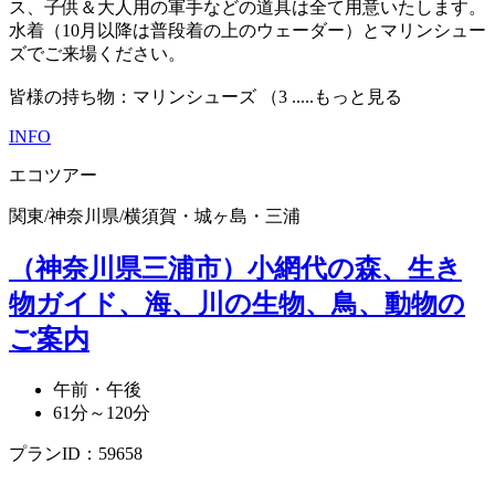
ス、子供＆大人用の軍手などの道具は全て用意いたします。
水着（10月以降は普段着の上のウェーダー）とマリンシュー
ズでご来場ください。
皆様の持ち物：マリンシューズ （3
.....もっと見る
INFO
エコツアー
関東
/
神奈川県
/
横須賀・城ヶ島・三浦
（神奈川県三浦市）小網代の森、生き
物ガイド、海、川の生物、鳥、動物の
ご案内
午前・午後
61分～120分
プランID：59658