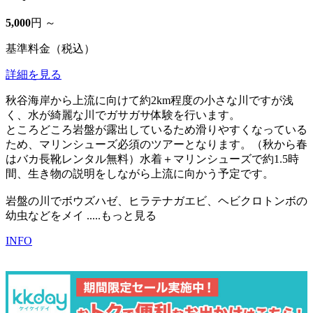
5,000
円 ～
基準料金（税込）
詳細を見る
秋谷海岸から上流に向けて約2km程度の小さな川ですが浅
く、水が綺麗な川でガサガサ体験を行います。
ところどころ岩盤が露出しているため滑りやすくなっている
ため、マリンシューズ必須のツアーとなります。（秋から春
はバカ長靴レンタル無料）水着＋マリンシューズで約1.5時
間、生き物の説明をしながら上流に向かう予定です。
岩盤の川でボウズハゼ、ヒラテナガエビ、ヘビクロトンボの
幼虫などをメイ
.....もっと見る
INFO