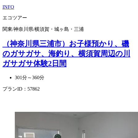
INFO
エコツアー
関東
/
神奈川県
/
横須賀・城ヶ島・三浦
（神奈川県三浦市）お子様預かり、磯
のガサガサ、海釣り、横須賀周辺の川
ガサガサ体験2日間
301分～360分
プランID：57862