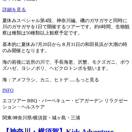
詳細を見る
夏休みスペシャル第4段、神奈川編、磯のガサガサと同時に
川のガサガサを1日で開催するツアーです。約6時間、生物観
察は種類は50種類以上観察予定です。
基本的に夏休み7月20日から８月31日の和田長浜が大潮の時
のみ開催となります。
海の前後に近所の川で、手長海老、沢蟹、モクズガニ、ボウ
ズハゼ、ヨシノボリ、ヘビクロトンボを狙います。
海：アメフラシ、カニ、ヒトデ
.....もっと見る
INFO
エコツアー
BBQ・バーベキュー・ビアガーデン
リラクゼー
ション・ヘルスケア
関東
/
神奈川県
/
横須賀・城ヶ島・三浦
【神奈川・横須賀】Kids Adventure