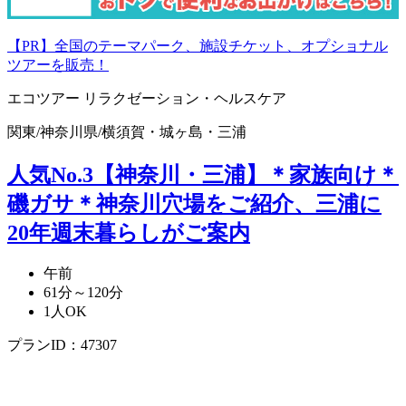
【PR】全国のテーマパーク、施設チケット、オプショナル
ツアーを販売！
エコツアー
リラクゼーション・ヘルスケア
関東
/
神奈川県
/
横須賀・城ヶ島・三浦
人気No.3【神奈川・三浦】＊家族向け＊
磯ガサ＊神奈川穴場をご紹介、三浦に
20年週末暮らしがご案内
午前
61分～120分
1人OK
プランID：47307