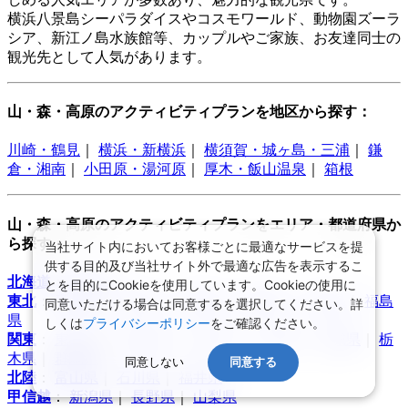
横浜八景島シーパラダイスやコスモワールド、動物園ズーラ
シア、新江ノ島水族館等、カップルやご家族、お友達同士の
観光先として人気があります。
山・森・高原のアクティビティプランを地区から探す：
川崎・鶴見
｜
横浜・新横浜
｜
横須賀・城ヶ島・三浦
｜
鎌
倉・湘南
｜
小田原・湯河原
｜
厚木・飯山温泉
｜
箱根
山・森・高原のアクティビティプランをエリア・都道府県か
ら探す：
当社サイト内においてお客様ごとに最適なサービスを提
供する目的及び当社サイト外で最適な広告を表示するこ
北海道
：
北海道
とを目的にCookieを使用しています。Cookieの使用に
東北
：
青森県
｜
岩手県
｜
宮城県
｜
秋田県
｜
山形県
｜
福島
同意いただける場合は同意するを選択してください。詳
県
しくは
プライバシーポリシー
をご確認ください。
関東
：
東京都
｜
神奈川県
｜
埼玉県
｜
千葉県
｜
茨城県
｜
栃
木県
｜
群馬県
同意しない
同意する
北陸
：
富山県
｜
石川県
｜
福井県
甲信越
：
新潟県
｜
長野県
｜
山梨県