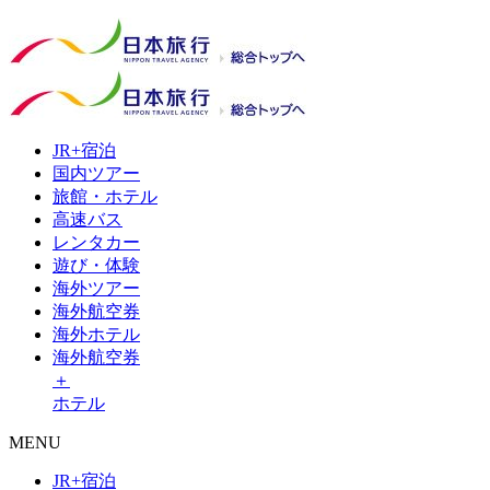
JR+
宿泊
国内
ツアー
旅館・
ホテル
高速
バス
レンタ
カー
遊び・
体験
海外
ツアー
海外
航空券
海外
ホテル
海外航空券
＋
ホテル
MENU
JR+宿泊