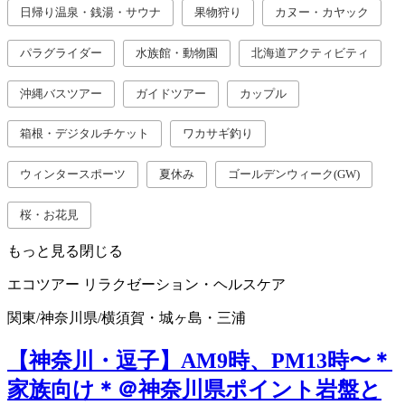
日帰り温泉・銭湯・サウナ
果物狩り
カヌー・カヤック
パラグライダー
水族館・動物園
北海道アクティビティ
沖縄バスツアー
ガイドツアー
カップル
箱根・デジタルチケット
ワカサギ釣り
ウィンタースポーツ
夏休み
ゴールデンウィーク(GW)
桜・お花見
もっと見る
閉じる
エコツアー
リラクゼーション・ヘルスケア
関東
/
神奈川県
/
横須賀・城ヶ島・三浦
【神奈川・逗子】AM9時、PM13時〜＊
家族向け＊＠神奈川県ポイント岩盤と