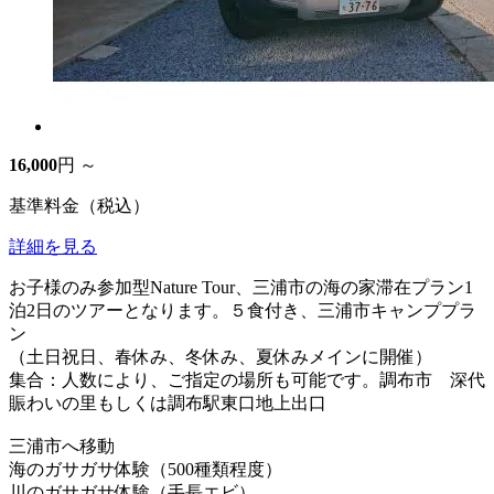
16,000
円 ～
基準料金（税込）
詳細を見る
お子様のみ参加型Nature Tour、三浦市の海の家滞在プラン1
泊2日のツアーとなります。５食付き、三浦市キャンププラ
ン
（土日祝日、春休み、冬休み、夏休みメインに開催）
集合：人数により、ご指定の場所も可能です。調布市 深代
賑わいの里もしくは調布駅東口地上出口
三浦市へ移動
海のガサガサ体験（500種類程度）
川のガサガサ体験（手長エビ）