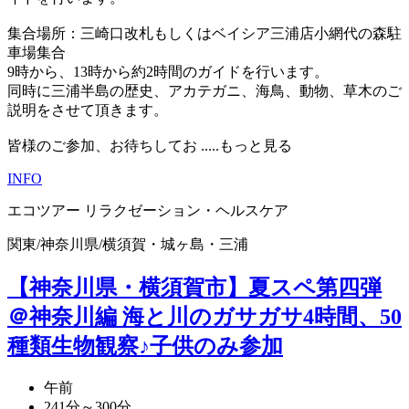
集合場所：三崎口改札もしくはベイシア三浦店小網代の森駐
車場集合
9時から、13時から約2時間のガイドを行います。
同時に三浦半島の歴史、アカテガニ、海鳥、動物、草木のご
説明をさせて頂きます。
皆様のご参加、お待ちしてお
.....もっと見る
INFO
エコツアー
リラクゼーション・ヘルスケア
関東
/
神奈川県
/
横須賀・城ヶ島・三浦
【神奈川県・横須賀市】夏スペ第四弾
＠神奈川編 海と川のガサガサ4時間、50
種類生物観察♪子供のみ参加
午前
241分～300分