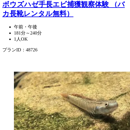
ボウズハゼ手長エビ捕獲観察体験 （バ
カ長靴レンタル無料）
午前・午後
181分～240分
1人OK
プランID：48726