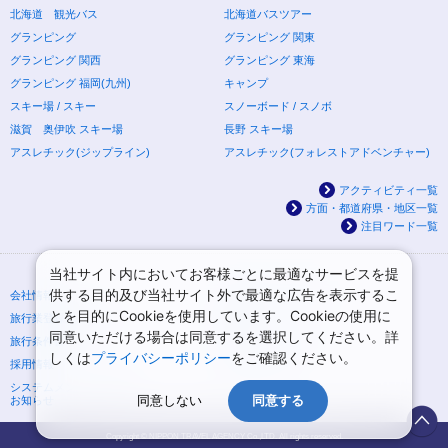
北海道 観光バス
北海道バスツアー
グランピング
グランピング 関東
グランピング 関西
グランピング 東海
グランピング 福岡(九州)
キャンプ
スキー場 / スキー
スノーボード / スノボ
滋賀 奥伊吹 スキー場
長野 スキー場
アスレチック(ジップライン)
アスレチック(フォレストアドベンチャー)
アクティビティ一覧
方面・都道府県・地区一覧
注目ワード一覧
当社サイト内においてお客様ごとに最適なサービスを提
供する目的及び当社サイト外で最適な広告を表示するこ
会社情報
プライバシーポリシー
とを目的にCookieを使用しています。Cookieの使用に
旅行業登録票・約款
規約集
同意いただける場合は同意するを選択してください。詳
旅行条件書
ニュースリリース
しくは
プライバシーポリシー
をご確認ください。
採用情報
サイトマップ
システムメンテナンスの
同意しない
同意する
お知らせ
Copyright © NIPPON TRAVEL AGENCY Co.,LTD. All rights reserved.