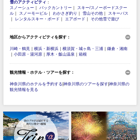
雪のアクティビティ
：
スノーシュー
｜
バックカントリー
｜
スキー/スノーボードスクー
ル
｜
スノーモービル
｜
わかさぎ釣り
｜
雪山その他
｜
スキーバス
｜
レンタルスキー・ボード
｜
エアボード
｜
その他雪で遊び
地区からアクティビティを探す：
川崎・鶴見
｜
横浜・新横浜
｜
横須賀・城ヶ島・三浦
｜
鎌倉・湘南
｜
小田原・湯河原
｜
厚木・飯山温泉
｜
箱根
観光情報・ホテル・ツアーを探す：
神奈川県のホテルを予約する
|
神奈川県のツアーを探す
|
神奈川県の
観光情報を見る