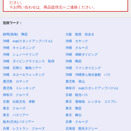
ださい。
※お問い合わせは、商品提供元へご連絡ください。
注目ワード：
静岡(熱海) 陶芸
大阪 散策 街歩き
沖縄 sup(スタンドアップパドル)
沖縄 カヤック
沖縄 キャニオニング
沖縄 クルーズ
沖縄 シュノーケリング
沖縄 体験ダイビング
沖縄 ダイビングライセンス 取得
沖縄 陶芸
沖縄 日帰り 離島ツアー
沖縄 ファンダイビング
沖縄 ホエールウォッチング
沖縄 沖縄美ら海水族館 バス
鹿児島 カヤック
鹿児島 登山
鹿児島 トレッキング
神奈川 sup(スタンドアップパドル)
神奈川 クルーズ
京都 観光バス
京都 伝統文化 体験
東京 着物他 レンタル コスプレ
東京 クルーズ
東京 陶芸
東京 バスツアー
東京 舞台
栃木(日光)バスツアー
兵庫 クルーズ
兵庫 レストラン クルーズ
北海道 観光タクシー