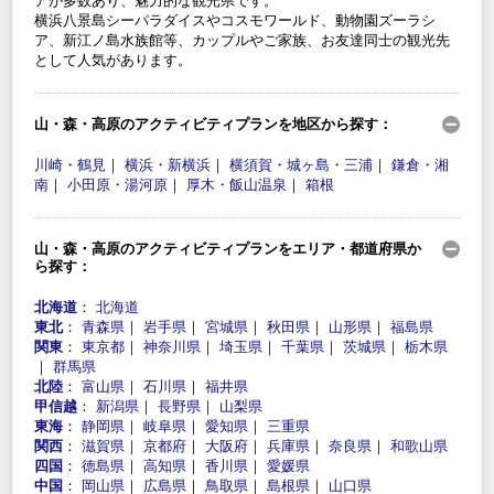
アが多数あり、魅力的な観光県です。
横浜八景島シーパラダイスやコスモワールド、動物園ズーラシ
ア、新江ノ島水族館等、カップルやご家族、お友達同士の観光先
として人気があります。
山・森・高原のアクティビティプランを地区から探す：
川崎・鶴見
｜
横浜・新横浜
｜
横須賀・城ヶ島・三浦
｜
鎌倉・湘
南
｜
小田原・湯河原
｜
厚木・飯山温泉
｜
箱根
山・森・高原のアクティビティプランをエリア・都道府県か
ら探す：
北海道
：
北海道
東北
：
青森県
｜
岩手県
｜
宮城県
｜
秋田県
｜
山形県
｜
福島県
関東
：
東京都
｜
神奈川県
｜
埼玉県
｜
千葉県
｜
茨城県
｜
栃木県
｜
群馬県
北陸
：
富山県
｜
石川県
｜
福井県
甲信越
：
新潟県
｜
長野県
｜
山梨県
東海
：
静岡県
｜
岐阜県
｜
愛知県
｜
三重県
関西
：
滋賀県
｜
京都府
｜
大阪府
｜
兵庫県
｜
奈良県
｜
和歌山県
四国
：
徳島県
｜
高知県
｜
香川県
｜
愛媛県
中国
：
岡山県
｜
広島県
｜
鳥取県
｜
島根県
｜
山口県