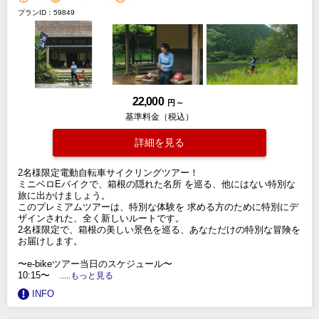
プランID：59849
22,000
円 ～
基準料金（税込）
詳細を見る
2名様限定電動自転車サイクリングツアー！
ミニベロEバイクで、箱根の隠れ​​た名所 を巡る、他にはない特別な
旅に出かけましょう。
このプレミアムツアーは、特別な体験を 求める方のために特別にデ
ザインされた、全く新しいルートです。
2名様限定で、箱根の美しい景色を巡る、あなただけの特別な冒険を
お届けします。
〜e-bikeツアー当日のスケジュール〜
10:15〜
.....もっと見る
INFO