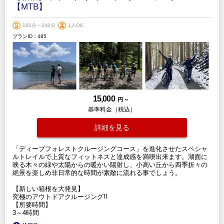
【MTB】
181分～240分
1人OK
プランID：485
15,000
円 ～
基準料金（税込）
詳細を見る
「ディープフォレストクルージングコース」を進化させたスペシャ
ルトレイルで上質なフィットネスと達成感を満喫出来ます。湖面に
映る木々の緑や太陽からの暖かい陽射し、小高い丘から四季折々の
絶景を楽しめ非日常的な時間が素敵に流れる事でしょう。
【新しい箱根を大発見】
究極のアウトドアクルージング!!
【所要時間】
3～4時間