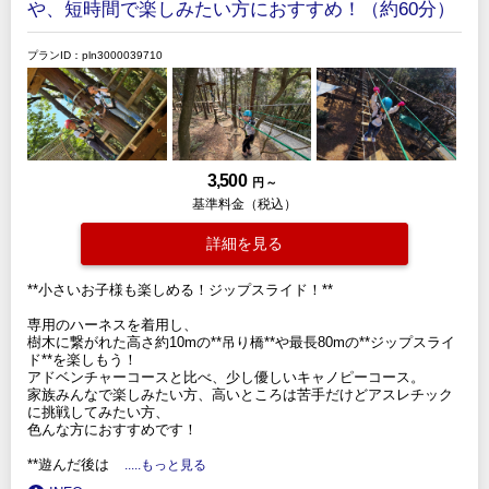
や、短時間で楽しみたい方におすすめ！（約60分）
プランID：pln3000039710
3,500
円 ～
基準料金（税込）
詳細を見る
**小さいお子様も楽しめる！ジップスライド！**
専用のハーネスを着用し、
樹木に繋がれた高さ約10mの**吊り橋**や最長80mの**ジップスライ
ド**を楽しもう！
アドベンチャーコースと比べ、少し優しいキャノピーコース。
家族みんなで楽しみたい方、高いところは苦手だけどアスレチック
に挑戦してみたい方、
色んな方におすすめです！
**遊んだ後は
.....もっと見る