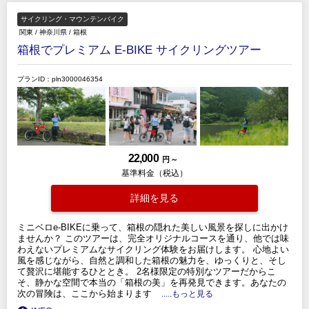
サイクリング・マウンテンバイク
関東
/
神奈川県
/
箱根
箱根でプレミアム E-BIKE サイクリングツアー
プランID：pln3000046354
22,000
円 ～
基準料金（税込）
詳細を見る
ミニベロe-BIKEに乗って、箱根の隠れた美しい風景を探しに出かけ
ませんか？ このツアーは、完全オリジナルコースを通り、他では味
わえないプレミアムなサイクリング体験をお届けします。 心地よい
風を感じながら、自然と調和した箱根の魅力を、ゆっくりと、そし
て贅沢に堪能するひととき。 2名様限定の特別なツアーだからこ
そ、静かな空間で本当の「箱根の美」を再発見できます。あなたの
次の冒険は、ここから始まります
.....もっと見る