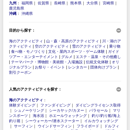
九州
：
福岡県
｜
佐賀県
｜
長崎県
｜
熊本県
｜
大分県
｜
宮崎県
｜
鹿児島県
沖縄
：
沖縄県
目的から探す：
海のアクティビティ
|
山・森・高原のアクティビティ
|
川・湖のア
クティビティ
|
空のアクティビティ
|
雪のアクティビティ
|
乗り物
|
食べ物・モノづくり
|
文化・屋内スポーツ・ゲーム体験
|
ガイド
ツアー・エンターテイメント
|
グルメ
|
エステ・温泉・その他癒し
|
テーマパーク・博物館・美術館・入場施設
|
伝統文化体験
|
オリ
ジナルプラン
|
お祭り・イベント
|
レンタカー
|
団体向けプラン
|
割引クーポン
人気のアクティビティを探す：
海のアクティビティ
：
体験ダイビング
｜
ファンダイビング
｜
ダイビングライセンス取得
｜
シュノーケリング
｜
シーカヤック/カヌー
｜
パラセール
｜
マリ
ンスポーツ
｜
海水浴
｜
ホエールウォッチング
｜
釣り/釣り船/海上
釣り堀
｜
シーウォーカー/潜水スクーター
｜
イルカウォッチング
｜
サーフィン
｜
ウインドサーフィン
｜
フライボード
｜
ドルフィ