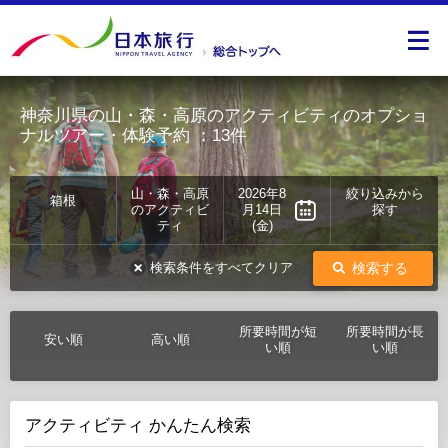
神奈川県の山・森・高原のアクティビティのオプショ
ナルツアー・体験予約
：13件
山・森・高原
2026年8
絞り込みから
箱根
のアクティビ
月14日
探す
ティ
(金)
検索する
検索条件をすべてクリア
所要時間が短
所要時間が長
安い順
高い順
い順
い順
アクティビティ かんたん検索