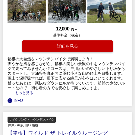
12,000
円 ～
基準料金（税込）
詳細を見る
箱根の大自然をマウンテンバイクで満喫しよう！
爽やかな風を感じながら、箱根の美しい景観の中をマウンテンバイ
クで走ってみませんか？コースは、早川沿いのやさしい下り坂から
スタートし、大涌谷を真正面に望む小さな山の頂上を目指します。
頂上で深呼吸すれば、眼下に広がる絶景が心をほどいてくれます。
登ったあとは、爽快なダウンヒルが待っています。起伏の少ないル
ートなので、初心者の方でも安心して楽しめますよ。
.....もっと見る
INFO
サイクリング・マウンテンバイク
関東
/
神奈川県
/
箱根
【箱根】ワイルド ザ トレイルクルージング