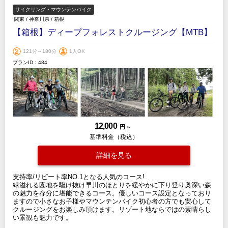
サイクリング・マウンテンバイク
関東
/
神奈川県
/
箱根
【箱根】ディープフォレストクルージング【MTB】
121分～180分
1人OK
プランID：484
12,000
円 ～
基準料金（税込）
詳細を見る
支持率/リピート率NO.1となる人気のコース!
緑溢れる園地を駆け抜け早川のほとりを緩やかに下り登り奥深い森
の魅力を存分に堪能できるコース。優しいコース設定となっており
ますので小さなお子様やマウンテンバイク初心者の方でも安心して
クルージングをお楽しみ頂けます。リゾート地ならではの素晴らし
い景観も魅力です。