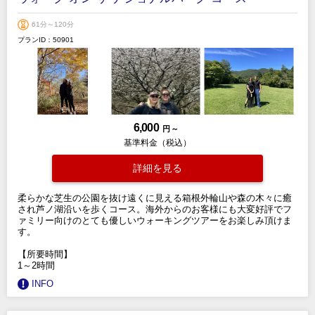
61分～120分
プランID：50901
6,000
円 ～
基準料金（税込）
詳細を見る
柔らかな芝生の公園を抜け遠くに見える箱根外輪山や森の木々に癒
され芦ノ湖沿いを歩くコース。海外からのお客様にも大変好評でフ
ァミリー向けのとても優しいウォーキングツアーをお楽しみ頂けま
す。
【所要時間】
1～2時間
INFO