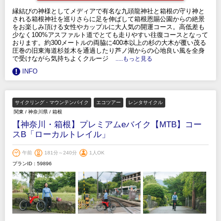
縁結びの神様としてメディアで有名な九頭龍神社と箱根の守り神と
される箱根神社を巡りさらに足を伸ばして箱根恩賜公園からの絶景
をお楽しみ頂ける女性やカップルに大人気の開運コース。高低差も
少なく100%アスファルト道でとても走りやすい往復コースとなって
おります。約300メートルの両脇に400本以上の杉の大木が覆い茂る
圧巻の旧東海道杉並木を通過したり芦ノ湖からの心地良い風を全身
で受けながら気持ちよくクルージ
.....もっと見る
INFO
サイクリング・マウンテンバイク
エコツアー
レンタサイクル
関東
/
神奈川県
/
箱根
【神奈川・箱根】プレミアムeバイク【MTB】コー
スB「ローカルトレイル」
午前
181分～240分
1人OK
プランID：59896