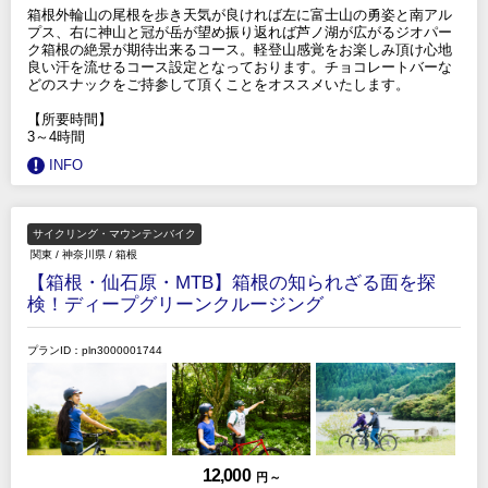
箱根外輪山の尾根を歩き天気が良ければ左に富士山の勇姿と南アル
プス、右に神山と冠が岳が望め振り返れば芦ノ湖が広がるジオパー
ク箱根の絶景が期待出来るコース。軽登山感覚をお楽しみ頂け心地
良い汗を流せるコース設定となっております。チョコレートバーな
どのスナックをご持参して頂くことをオススメいたします。
【所要時間】
3～4時間
INFO
サイクリング・マウンテンバイク
関東
/
神奈川県
/
箱根
【箱根・仙石原・MTB】箱根の知られざる面を探
検！ディープグリーンクルージング
プランID：pln3000001744
12,000
円 ～