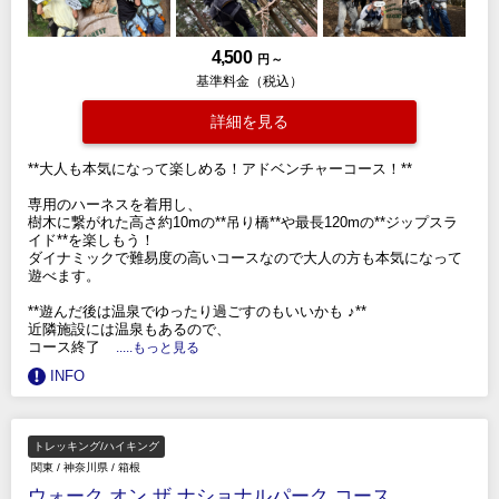
4,500
円 ～
基準料金（税込）
詳細を見る
**大人も本気になって楽しめる！アドベンチャーコース！**
専用のハーネスを着用し、
樹木に繋がれた高さ約10mの**吊り橋**や最長120mの**ジップスラ
イド**を楽しもう！
ダイナミックで難易度の高いコースなので大人の方も本気になって
遊べます。
**遊んだ後は温泉でゆったり過ごすのもいいかも ♪**
近隣施設には温泉もあるので、
コース終了
.....もっと見る
INFO
トレッキング/ハイキング
関東
/
神奈川県
/
箱根
ウォーク オン ザ ナショナルパーク コース