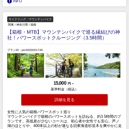
INFO
サイクリング・マウンテンバイク
関東
/
神奈川県
/
箱根
【箱根・MTB】マウンテンバイクで巡る縁結びの神
社！パワースポットクルージング（3.5時間）
プランID：pln3000001746
15,000
円 ～
基準料金（税込）
詳細を見る
女性に人気の箱根パワースポット巡り
マウンテンバイクで箱根のパワースポットを訪ねる、約3.5時間のプ
ランです。高低差が少ないコースは、初心者や女性でも安心。芦ノ
湖のほとりや、400本以上の杉が連なる旧東海道杉並木を爽やかに走