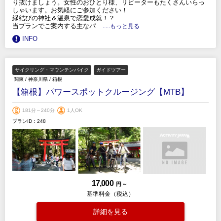
り抜けましょう。女性のおひとり様、リピーターもたくさんいらっ
しゃいます。お気軽にご参加ください！
縁結びの神社＆温泉で恋愛成就！？
当プランでご案内する主なパ
.....もっと見る
INFO
サイクリング・マウンテンバイク
ガイドツアー
関東
/
神奈川県
/
箱根
【箱根】パワースポットクルージング【MTB】
181分～240分
1人OK
プランID：248
17,000
円 ～
基準料金（税込）
詳細を見る