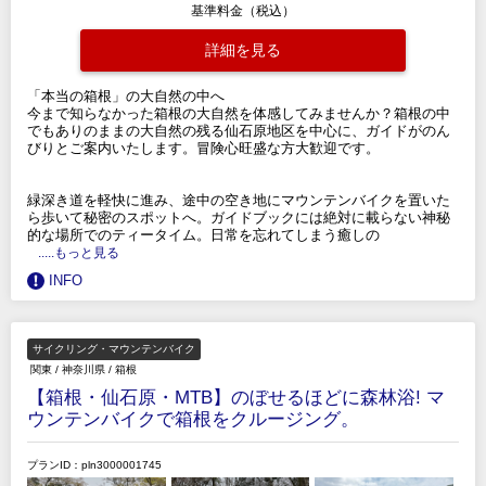
基準料金（税込）
詳細を見る
「本当の箱根」の大自然の中へ
今まで知らなかった箱根の大自然を体感してみませんか？箱根の中
でもありのままの大自然の残る仙石原地区を中心に、ガイドがのん
びりとご案内いたします。冒険心旺盛な方大歓迎です。
緑深き道を軽快に進み、途中の空き地にマウンテンバイクを置いた
ら歩いて秘密のスポットへ。ガイドブックには絶対に載らない神秘
的な場所でのティータイム。日常を忘れてしまう癒しの
.....もっと見る
INFO
サイクリング・マウンテンバイク
関東
/
神奈川県
/
箱根
【箱根・仙石原・MTB】のぼせるほどに森林浴! マ
ウンテンバイクで箱根をクルージング。
プランID：pln3000001745