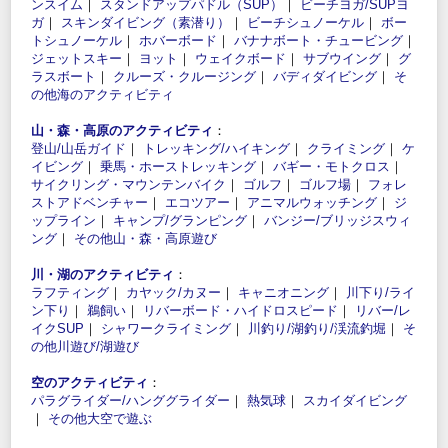
ンスイム
｜
スタンドアップパドル（SUP）
｜
ビーチヨガ/SUPヨ
ガ
｜
スキンダイビング（素潜り）
｜
ビーチシュノーケル
｜
ボー
トシュノーケル
｜
ホバーボード
｜
バナナボート・チュービング
｜
ジェットスキー
｜
ヨット
｜
ウェイクボード
｜
サブウイング
｜
グ
ラスボート
｜
クルーズ・クルージング
｜
バディダイビング
｜
そ
の他海のアクティビティ
山・森・高原のアクティビティ
：
登山/山岳ガイド
｜
トレッキング/ハイキング
｜
クライミング
｜
ケ
イビング
｜
乗馬・ホーストレッキング
｜
バギー・モトクロス
｜
サイクリング・マウンテンバイク
｜
ゴルフ
｜
ゴルフ場
｜
フォレ
ストアドベンチャー
｜
エコツアー
｜
アニマルウォッチング
｜
ジ
ップライン
｜
キャンプ/グランピング
｜
バンジー/ブリッジスウィ
ング
｜
その他山・森・高原遊び
川・湖のアクティビティ
：
ラフティング
｜
カヤック/カヌー
｜
キャニオニング
｜
川下り/ライ
ン下り
｜
鵜飼い
｜
リバーボード・ハイドロスピード
｜
リバー/レ
イクSUP
｜
シャワークライミング
｜
川釣り/湖釣り/渓流釣堀
｜
そ
の他川遊び/湖遊び
空のアクティビティ
：
パラグライダー/ハンググライダー
｜
熱気球
｜
スカイダイビング
｜
その他大空で遊ぶ