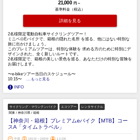
21,000
円 ～
基準料金（税込）
詳細を見る
2名様限定電動自転車サイクリングツアー！
ミニベロEバイクで、箱根の隠れ​​た名所 を巡る、他にはない特別な
旅に出かけましょう。
このプレミアムツアーは、特別な体験を 求める方のために特別にデ
ザインされた、全く新しいルートです。
2名様限定で、箱根の美しい景色を巡る、あなただけの特別な冒険を
お届けします。
〜e-bikeツアー当日のスケジュール〜
10:15〜
.....もっと見る
INFO
サイクリング・マウンテンバイク
エコツアー
レンタサイクル
関東
/
神奈川県
/
箱根
【神奈川・箱根】プレミアムeバイク【MTB】コー
スA「タイムトラベル」
午前
181分～240分
1人OK