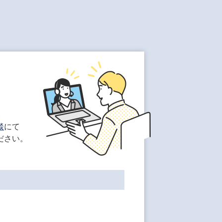
。
談
にて
ださい。