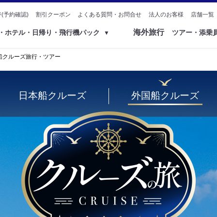
(予約確認)
割引クーポン
よくある質問・お問合せ
法人のお客様
店舗一覧
海外旅行
ク・ホテル・日帰り・飛行機パック
ツアー・添乗
▼
国船クルーズ旅行・ツアー
日本船クルーズ
外国船クルーズ