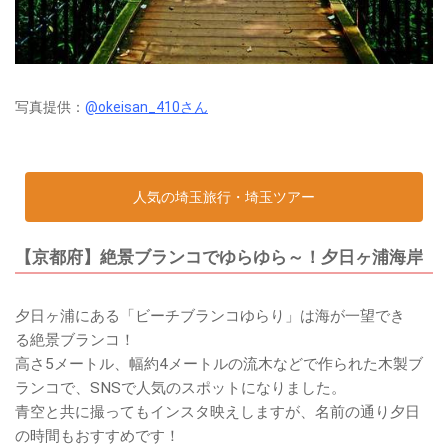
写真提供：
@okeisan_410さん
人気の埼玉旅行・埼玉ツアー
【京都府】絶景ブランコでゆらゆら～！夕日ヶ浦海岸
夕日ヶ浦にある 「ビーチブランコゆらり」は海が一望でき
る 絶景ブランコ！
高さ5メートル、幅約4メートルの流木などで作られた木製ブ
ランコで、SNSで人気のスポットになりました。
青空と共に撮ってもインスタ映えしますが、名前の通り夕日
の時間もおすすめです！