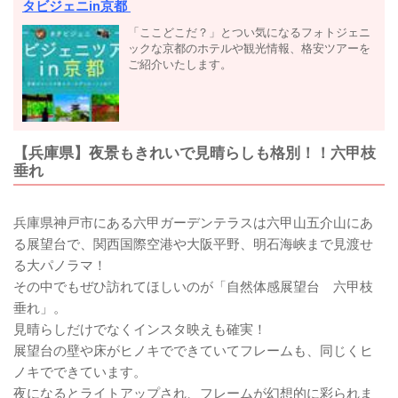
タビジェニin京都
「ここどこだ？」とつい気になるフォトジェニ
ックな京都のホテルや観光情報、格安ツアーを
ご紹介いたします。
【兵庫県】夜景もきれいで見晴らしも格別！！六甲枝
垂れ
兵庫県神戸市にある六甲ガーデンテラスは六甲山五介山にあ
る展望台で、関西国際空港や大阪平野、明石海峡まで見渡せ
る大パノラマ！
その中でもぜひ訪れてほしいのが「自然体感展望台 六甲枝
垂れ」。
見晴らしだけでなくインスタ映えも確実！
展望台の壁や床がヒノキでできていてフレームも、同じくヒ
ノキでできています。
夜になるとライトアップされ、フレームが幻想的に彩られま