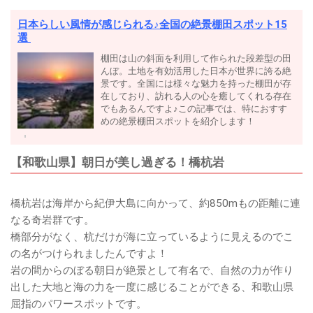
日本らしい風情が感じられる♪全国の絶景棚田スポット15
選
棚田は山の斜面を利用して作られた段差型の田
んぼ。土地を有効活用した日本が世界に誇る絶
景です。全国には様々な魅力を持った棚田が存
在しており、訪れる人の心を癒してくれる存在
でもあるんですよ♪この記事では、特におすす
めの絶景棚田スポットを紹介します！
【和歌山県】朝日が美し過ぎる！橋杭岩
橋杭岩は海岸から紀伊大島に向かって、約850mもの距離に連
なる奇岩群です。
橋部分がなく、杭だけが海に立っているように見えるのでこ
の名がつけられましたんですよ！
岩の間からのぼる朝日が絶景として有名で、自然の力が作り
出した大地と海の力を一度に感じることができる、和歌山県
屈指のパワースポットです。