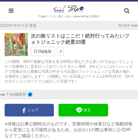
Tripa(トリパ)～旅に＋αを｜powered by 日本旅行
2023年10月11日 更新
36,029 view
次の旅リストはここだ！絶対行ってみたいフ
ォトジェニック絶景20選
0
Clip追加
この期間、SNSで素敵な写真を見る時間が増えた方も多いのではないでしょう
か？自粛明けに是非行ってみていただきたい場所、#タビジェニのハッシュタ
グで投稿された素敵な写真の中から今話題のフォトジェニックな写真が撮れ
る場所をご紹介します！（※掲載している写真はツーリズムEXPO2018・2019
のタビジェニボードでご紹介した写真です）
Tripα編集部
シェア
送る
※情報は記事公開時点のものです。営業時間や休業日など掲載情報
から変更になる可能性があるため、お出かけの際は事前に公式HP
などでご確認ください。