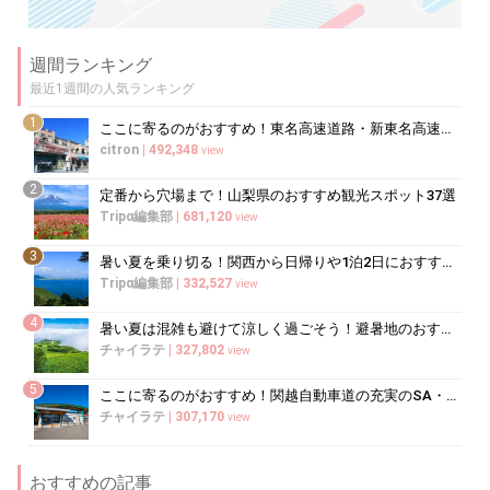
週間ランキング
最近1週間の人気ランキング
1
ここに寄るのがおすすめ！東名高速道路・新東名高速道路の充実のSA・PA10選
citron
|
492,348
view
2
定番から穴場まで！山梨県のおすすめ観光スポット37選
Tripα編集部
|
681,120
view
3
暑い夏を乗り切る！関西から日帰りや1泊2日におすすめの避暑地10選
Tripα編集部
|
332,527
view
4
暑い夏は混雑も避けて涼しく過ごそう！避暑地のおすすめ穴場スポット10選
チャイラテ
|
327,802
view
5
ここに寄るのがおすすめ！関越自動車道の充実のSA・PA5選
チャイラテ
|
307,170
view
おすすめの記事