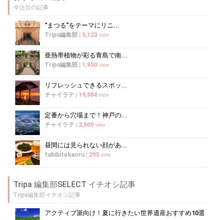
今注目の記事
“まつる”をテーマにリニ...
Tripα編集部
|
5,123
view
亜熱帯植物が彩る青島で南...
Tripα編集部
|
1,950
view
リフレッシュできるスポッ...
チャイラテ
|
19,984
view
定番から穴場まで！神戸の...
チャイラテ
|
2,509
view
昼間には見られない顔があ...
tabibitokaoru
|
295
view
Tripa 編集部SELECT イチオシ記事
Tripa編集部イチオシ記事
アクティブ派向け！夏に行きたい世界遺産おすすめ10選