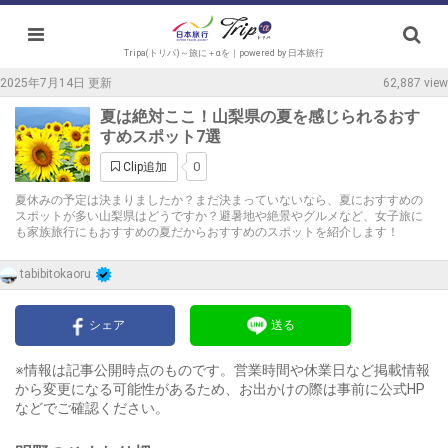
Tripa(トリパ)～旅に＋αを｜powered by 日本旅行
2025年7月14日 更新
62,887 view
夏は絶対ここ！山梨県の夏を感じられるおす
すめスポット7選
0
Clip追加
夏休みの予定は決まりましたか？まだ決まっていないなら、夏におすすめの
スポットが多い山梨県はどうですか？避暑地や絶景やグルメなど、女子旅に
も家族旅行にもおすすめの夏だからおすすめのスポットを紹介します！
tabibitokaoru
シェア
送る
※情報は記事公開時点のものです。営業時間や休業日など掲載情報
から変更になる可能性があるため、お出かけの際は事前に公式HP
などでご確認ください。