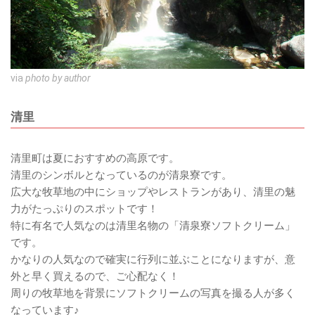
via
photo by author
清里
清里町は夏におすすめの高原です。
清里のシンボルとなっているのが清泉寮です。
広大な牧草地の中にショップやレストランがあり、清里の魅
力がたっぷりのスポットです！
特に有名で人気なのは清里名物の「清泉寮ソフトクリーム」
です。
かなりの人気なので確実に行列に並ぶことになりますが、意
外と早く買えるので、ご心配なく！
周りの牧草地を背景にソフトクリームの写真を撮る人が多く
なっています♪