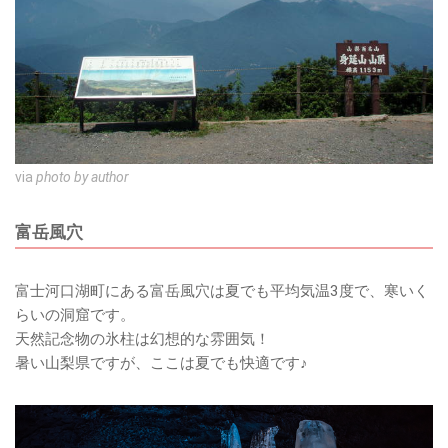
via
photo by author
富岳風穴
富士河口湖町にある富岳風穴は夏でも平均気温3度で、寒いく
らいの洞窟です。
天然記念物の氷柱は幻想的な雰囲気！
暑い山梨県ですが、ここは夏でも快適です♪