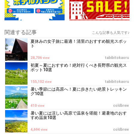
関連する記事
こんな記事も人気です♪
夏休みの女子旅に最適！清里のおすすめ観光スポッ
ト
28,706
tabibitokaoru
view
初夏～夏におすすめ！絶対行くべき長野県の観光ス
ポット10選
155,102
tabibitokaoru
view
暑い季節には高原へ！夏に歩きたい絶景トレッキン
グ10選
410
coldbrew
view
暑い夏には涼しい高原で温泉を堪能！避暑地のおす
すめ温泉10選
4,694
coldbrew
view