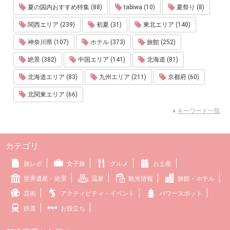
夏の国内おすすめ特集 (88)
tabiwa (10)
夏祭り (8)
関西エリア (239)
初夏 (31)
東北エリア (140)
神奈川県 (107)
ホテル (373)
旅館 (252)
絶景 (382)
中国エリア (141)
北海道 (81)
北海道エリア (83)
九州エリア (211)
京都府 (60)
北関東エリア (66)
»
キーワード一覧
カテゴリ
旅レポ
女子旅
グルメ
お土産
世界遺産・絶景
温泉
観光情報
旅館・ホテル
芸術
アクティビティ・イベント
パワースポット
鉄道
お役立ち