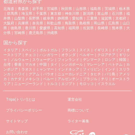
都道府県から探す
北海道
｜
青森県
｜
岩手県
｜
宮城県
｜
秋田県
｜
山形県
｜
福島県
｜
茨城県
｜
栃木県
｜
群馬県
｜
埼玉県
｜
千葉県
｜
東京都
｜
神奈川県
｜
新潟県
｜
富山県
｜
石川県
｜
福
井県
｜
山梨県
｜
長野県
｜
岐阜県
｜
静岡県
｜
愛知県
｜
三重県
｜
滋賀県
｜
京都府
｜
大阪府
｜
兵庫県
｜
奈良県
｜
和歌山県
｜
鳥取県
｜
島根県
｜
岡山県
｜
広島県
｜
山口
県
｜
徳島県
｜
香川県
｜
愛媛県
｜
高知県
｜
福岡県
｜
佐賀県
｜
長崎県
｜
熊本県
｜
大
分県
｜
宮崎県
｜
鹿児島県
｜
沖縄県
国から探す
イタリア
｜
スペイン
｜
ポルトガル
｜
フランス
｜
スイス
｜
イギリス
｜
ドイツ
｜
オ
ーストリア
｜
チェコ
｜
ハンガリー
｜
オランダ
｜
ベルギー
｜
クロアチア
｜
ギリシ
ャ
｜
ノルウェー
｜
スウェーデン
｜
フィンランド
｜
デンマーク
｜
ロシア
｜
韓国
｜
台湾
｜
香港
｜
マカオ
｜
中国
｜
タイ
｜
シンガポール
｜
マレーシア
｜
ベトナム
｜
カ
ンボジア
｜
ラオス
｜
ミャンマー
｜
インドネシア
｜
フィリピン
｜
インド
｜
スリラ
ンカ
｜
ハワイ
｜
グアム
｜
パラオ
｜
ニューカレドニア
｜
タヒチ
｜
バリ島
｜
アメリ
カ
｜
カナダ
｜
メキシコ
｜
ペルー
｜
アルゼンチン
｜
ブラジル
｜
チリ
｜
オーストラ
リア
｜
ニュージーランド
｜
トルコ
｜
エジプト
｜
モロッコ
｜
イスラエル
Tripa(トリパ)とは
運営会社
プライバシーポリシー
商標について
サイトマップ
ライター募集
お問い合わせ