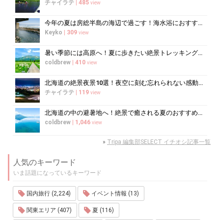
チャイラテ
|
485
view
今年の夏は房総半島の海辺で過ごす！海水浴におすすめの宿10選
Keyko
|
309
view
暑い季節には高原へ！夏に歩きたい絶景トレッキング10選
coldbrew
|
410
view
北海道の絶景夜景10選！夜空に刻む忘れられない感動の光景へ
チャイラテ
|
119
view
北海道の中の避暑地へ！絶景で癒される夏のおすすめスポット10選
coldbrew
|
1,046
view
»
Tripa 編集部SELECT イチオシ記事一覧
人気のキーワード
いま話題になっているキーワード
国内旅行 (2,224)
イベント情報 (13)
関東エリア (407)
夏 (116)