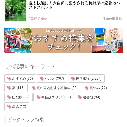
夏も快適に！大自然に癒やされる長野県の避暑地ベ
ストスポット
12,917
Tripα編集部
view
この記事のキーワード
おすすめ (50)
グルメ (397)
国内旅行 (2,224)
夏 (116)
夏の国内おすすめ特集 (88)
夏休み (70)
山梨県 (35)
甲信越エリア (135)
避暑地 (34)
高原 (13)
ピックアップ特集