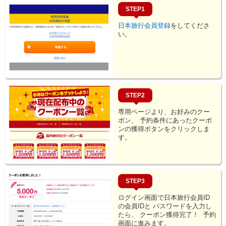
STEP1
日本旅行会員登録
をしてくださ
い。
STEP2
専用ページより、お好みのクー
ポン、
予約条件にあったクーポ
ンの獲得ボタンをクリックしま
す。
STEP3
ログイン画面で日本旅行会員ID
の会員IDと
パスワードを入力し
たら、 クーポン獲得完了！
予約
画面に進みます。