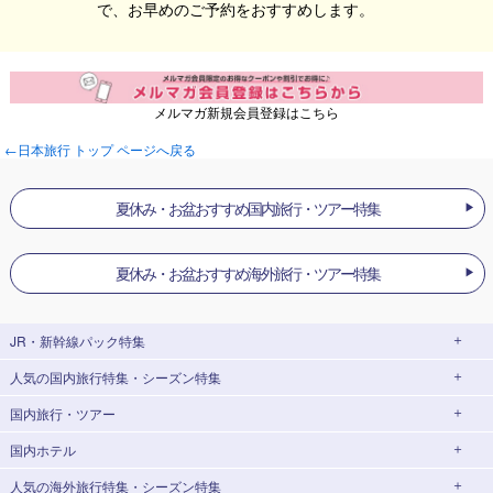
で、お早めのご予約をおすすめします。
メルマガ新規会員登録はこちら
←日本旅行 トップ ページへ戻る
夏休み・お盆おすすめ国内旅行・ツアー特集
夏休み・お盆おすすめ海外旅行・ツアー特集
JR・新幹線パック
特集
人気の国内旅行特集・シーズン特集
JR・新幹線＋ホテルパック
日帰り JR・新幹線 パック
国内旅行・ツアー
出張パック
EX旅パック
東京ディズニーリゾート®への旅
ユニバーサル・スタジオ・ジャパン(USJ)
(EXダイナミックパック)
への旅
国内ホテル
北海道旅行・ツアー
東京⇔大阪(新大阪) 新幹線パック
東京⇔名古屋 新幹線パック
ハウステンボスへの旅
温泉旅行
人気の海外旅行特集・シーズン特集
東北旅行・ツアー