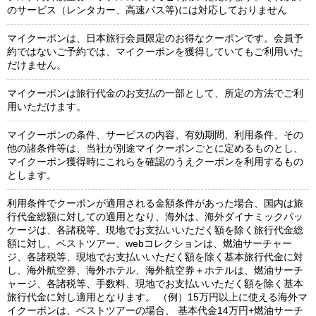
のサービス（レンタカー、高速バス等)には対応しておりません
マイクーポンは、日本旅行会員限定のお得なクーポンです。
会員予
約ではないご予約では、マイクーポンを獲得していてもご利用いた
だけません。
マイクーポンは旅行代金のお支払の一部として、所定の方法でご利
用いただけます。
マイクーポンの条件、サービスの内容、有効期間、利用条件、その
他の諸条件等は、当社が別途マイクーポンごとに定めるものとし、
マイクーポン獲得時にこれらを確認のうえクーポンを利用するもの
とします。
利用条件でクーポンが適用される金額条件があった場合、国内は旅
行代金総額に対しての適用となり、海外は、海外ダイナミックパッ
ケージは、各諸税等、現地でお支払いいただく額を除く旅行代金総
額に対し、ベストツアー、webコレクションは、燃油サーチャー
ジ、各諸税等、現地でお支払いいただく額を除く基本旅行代金に対
し、海外航空券、海外ホテル、海外航空券＋ホテルは、燃油サーチ
ャージ、各諸税等、手数料、現地でお支払いいただく額を除く基本
旅行代金に対し適用となります。
（例）15万円以上に使える海外マ
イクーポンは、ベストツアーの場合、
基本代金14万円+燃油サーチ