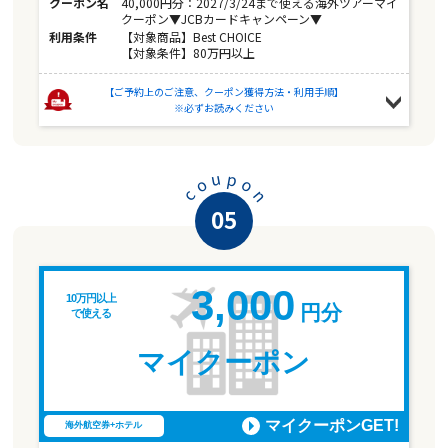
クーポン名
40,000円分：2027/3/24まで使える海外ツアーマイ
クーポン▼JCBカードキャンペーン▼
利用条件
【対象商品】Best CHOICE
【対象条件】80万円以上
【ご予約上のご注意、クーポン獲得方法・利用手順】
※必ずお読みください
u
p
o
o
n
c
05
3,000
10万円以上
円分
で使える
マイクーポン
マイクーポンGET!
海外航空券+ホテル