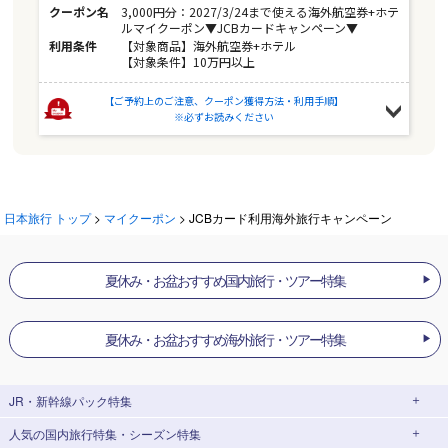
クーポン名
3,000円分：2027/3/24まで使える海外航空券+ホテ
ルマイクーポン▼JCBカードキャンペーン▼
利用条件
【対象商品】海外航空券+ホテル
【対象条件】10万円以上
【ご予約上のご注意、クーポン獲得方法・利用手順】
※必ずお読みください
日本旅行 トップ
>
マイクーポン
> JCBカード利用海外旅行キャンペーン
夏休み・お盆おすすめ国内旅行・ツアー特集
夏休み・お盆おすすめ海外旅行・ツアー特集
JR・新幹線パック
特集
人気の国内旅行特集・シーズン特集
JR・新幹線＋ホテルパック
日帰り JR・新幹線 パック