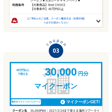
クーポン▼JCBカードキャンペーン▼
利用条件
【対象商品】Best CHOICE
【対象条件】40万円以上
【ご予約上のご注意、クーポン獲得方法・利用手順】
※必ずお読みください
u
p
o
o
n
c
03
30,000
60万円以上
円分
で使える
マイクーポン
マイクーポンGET!
海外ダイナミックパッケージ
クーポン名
30,000円分：2027/3/24まで使える海外ツアーマイ