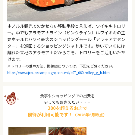
ホノルル観光で欠かせない移動手段と言えば、ワイキキトロリ
ー。中でもアラモアナライン（ピンクライン）はワイキキの主
要ホテルとハワイ最大のショッピングモール「アラモアナセン
ター」を巡回するショッピングシャトルです。歩いていくには
離れた立地のアラモアナだからこそ、トロリーをご活用いただ
けます。
※トロリーの乗車方法、路線図については、下記をご覧ください。
https://www.jcb.jp/campaign/content/c07_060trolley_g_b.html
食事やショッピングでの出費を
少しでもおさえたい・・・
200を超えるお店で
優待が利用可能です！
（2026年6月時点）