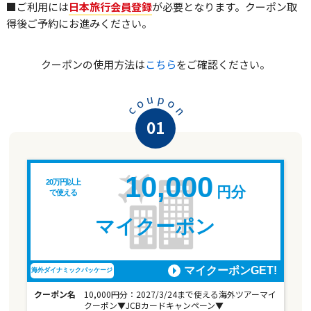
■ご利用には
日本旅行会員登録
が必要となります。クーポン取
得後ご予約にお進みください。
クーポンの使用方法は
こちら
をご確認ください。
u
p
o
o
n
c
01
10,000
20万円以上
円分
で使える
マイクーポン
マイクーポンGET!
海外ダイナミックパッケージ
クーポン名
10,000円分：2027/3/24まで使える海外ツアーマイ
クーポン▼JCBカードキャンペーン▼