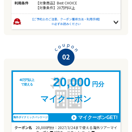
利用条件
【対象商品】Best CHOICE
【対象条件】20万円以上
【ご予約上のご注意、クーポン獲得方法・利用手順】
※必ずお読みください
u
p
o
o
n
c
02
20,000
40万円以上
円分
で使える
マイクーポン
マイクーポンGET!
海外ダイナミックパッケージ
クーポン名
20,000円分：2027/3/24まで使える海外ツアーマイ