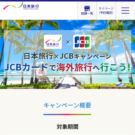
マイページ
（予約確認）
店舗一覧
×
日本旅行
JCB
×
キャンペーン
JCBカード
海外旅行
行こう!
で
へ
キャンペーン概要
対象期間