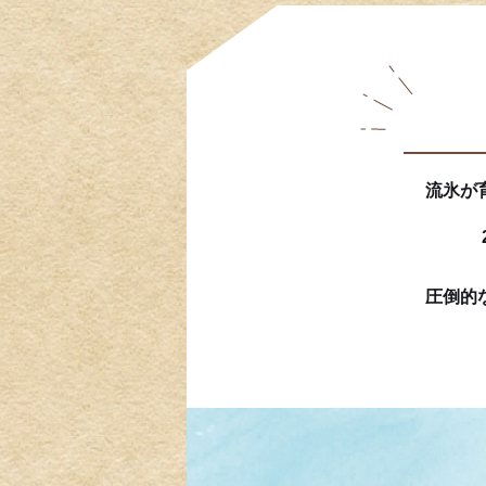
流氷が
圧倒的