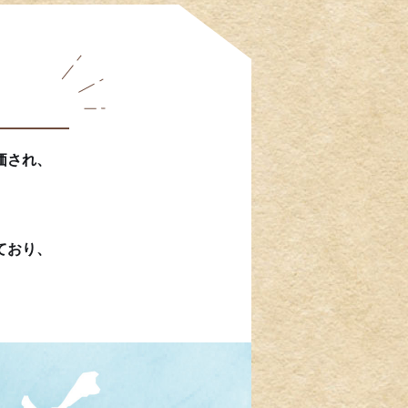
価され、
。
ており、