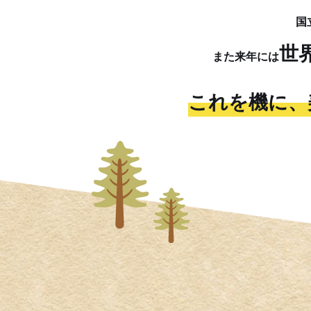
国
世
また来年には
これを機に、