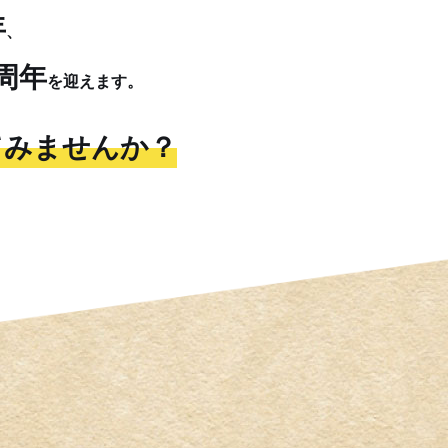
年
、
0周年
を迎えます。
てみませんか？