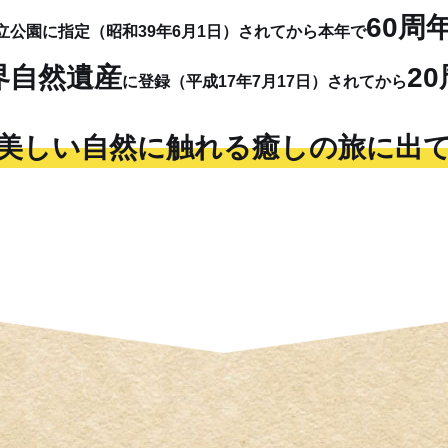
60周
立公園に指定（昭和39年6月1日）されてから本年で
界自然遺産
2
に登録（平成17年7月17日）されてから
美しい自然に触れる
癒しの旅に出