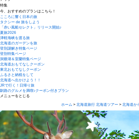
特集
今、おすすめのプランはこちら！
こころに響く日本の旅
タクシー de 旅をしよう
「赤い風船セレクト」リリース開始♪
夏旅2026
津軽海峡を渡る旅
北海道のガーデンを旅
登別謎解き特集ページ
登別特集ページ
洞爺湖＆室蘭特集ページ
北海道おもてなしクーポン
東北おもてなしクーポン
ふるさと納税をして
北海道へ出かけよう！！
JRで行く！日帰り旅
釧路のグルメを満喫♪クーポン付きプラン
メニューをとじる
ホーム
>
北海道旅行 北海道ツアー
>
北海道か