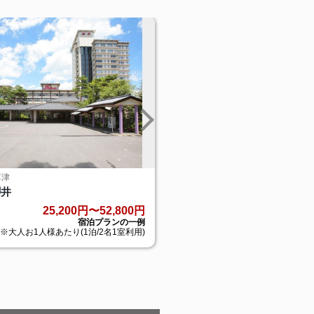
草津
神奈川県 > 小涌谷
櫻井
箱根小涌園 天悠
25,200円〜52,800円
40,300円〜
宿泊プランの一例
宿泊プ
※大人お1人様あたり(1泊/2名1室利用)
※大人お1人様あたり(1泊/2