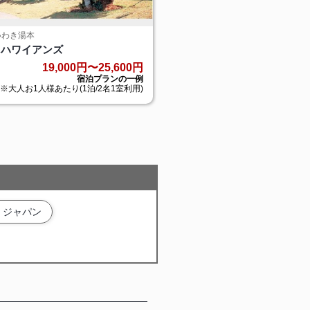
 いわき湯本
栃木県 > 那須
 ハワイアンズ
ホテルエピナール那須
19,000円〜25,600円
13,300円〜
宿泊プランの一例
宿泊プ
※大人お1人様あたり(1泊/2名1室利用)
※大人お1人様あたり(1泊/2
・ジャパン