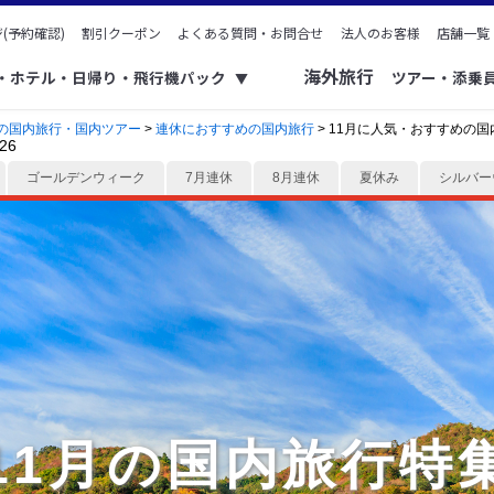
(予約確認)
割引クーポン
よくある質問・お問合せ
法人のお客様
店舗一覧
海外旅行
ク・ホテル・日帰り・飛行機パック
ツアー・添乗
▼
の国内旅行・国内ツアー
>
連休におすすめの国内旅行
> 11月に人気・おすすめの国内
26
ゴールデンウィーク
7月連休
8月連休
夏休み
シルバー
11月の国内旅行特