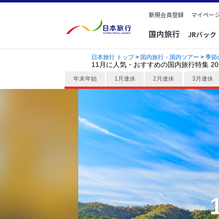
新規会員登録
マイページ
国内旅行
JRパッ
日本旅行 トップ
>
国内旅行・国内ツアー
>
季節
11月に人気・おすすめの国内旅行特集 20
年末年始
1月連休
2月連休
3月連休