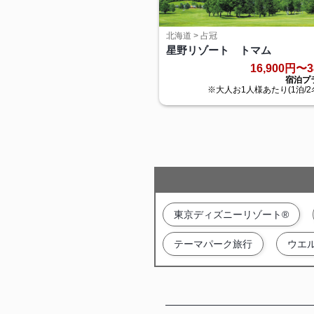
北海道 > 占冠
星野リゾート トマム
16,900円〜3
宿泊プ
※大人お1人様あたり(1泊/2
東京ディズニーリゾート®
テーマパーク旅行
ウエ