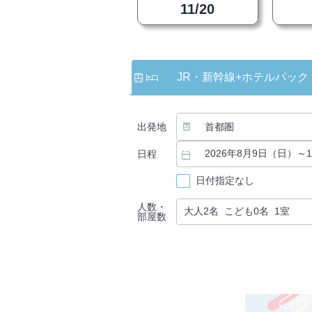
11/20
JR・新幹線
+ホテルパック
出発地
日程
日付指定なし
人数・
部屋数