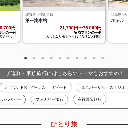
北海道 > 登別温泉
福島県 >
第一滝本館
ホテル
8,700円
21,700円〜36,000円
ランの一例
宿泊プランの一例
名1室利用)
※大人お1人様あたり(1泊/2名1室利用)
子連れ・家族旅行にはこちらのテーマもおすすめ！
レゴランド®・ジャパン・リゾート
ユニバーサル・スタジオ
ルカムベビー
ファミリー旅行
家族温泉旅行
ひとり旅