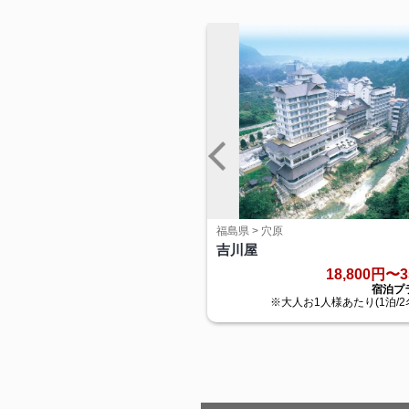
福島県 > 穴原
吉川屋
18,800円〜3
宿泊プ
※大人お1人様あたり(1泊/2