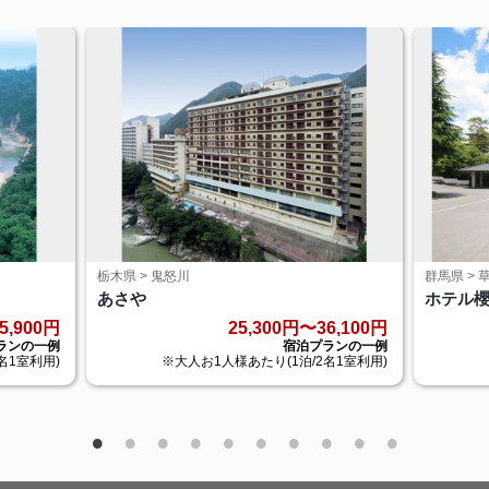
栃木県 > 鬼怒川
群馬県 > 
あさや
ホテル
5,900円
25,300円〜36,100円
ランの一例
宿泊プランの一例
名1室利用)
※大人お1人様あたり(1泊/2名1室利用)