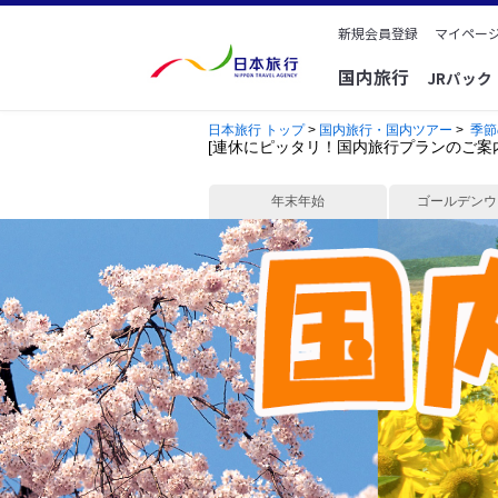
新規会員登録
マイページ
国内旅行
JRパッ
日本旅行 トップ
>
国内旅行・国内ツアー
>
季節
[連休にピッタリ！国内旅行プランのご案
年末年始
ゴールデンウ