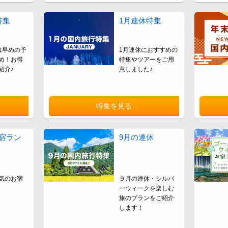
特集
1月連休特集
は早めの予
1月連休におすすめの
め！お得
特集やツアーをご用
紹介♪
意しました♪
特集を見る
宿ラン
9月の連休
気のお宿
９月の連休・シルバ
ーウィークを楽しむ
旅のプランをご紹介
します！