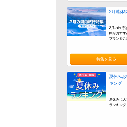
2月連休
2月の旅行
約がおすす
プランをご
特集を見る
夏休みお
キング
夏休みに人
ランキング