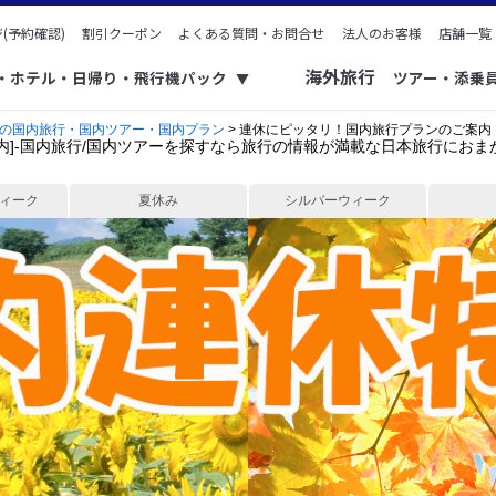
(予約確認)
割引クーポン
よくある質問・お問合せ
法人のお客様
店舗一覧
海外旅行
ク・ホテル・日帰り・飛行機パック
ツアー・添乗
▼
の国内旅行・国内ツアー・国内プラン
> 連休にピッタリ！国内旅行プランのご案内
内]-国内旅行/国内ツアーを探すなら旅行の情報が満載な日本旅行におま
ィーク
夏休み
シルバーウィーク