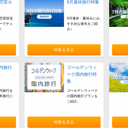
空室カ
8月連休旅行特集
空室状況
8月連休・夏休みにお
ーでチェ
すすめな旅先をご紹
！
介♪
特集を見る
内旅行
ゴールデンウィ
ーク国内旅行特
集
内旅行を
ゴールデンウィーク
本旅行に
の国内旅行プランを
ご紹介。
特集を見る