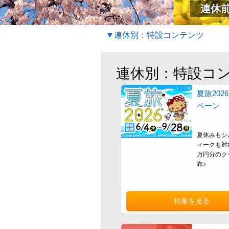
連休前
▼連休別：特設コンテンツ
連休別：特設コ
夏旅202
ペーン
夏休みもシ
ィークも対
万円分のク
布♪
特集を見る