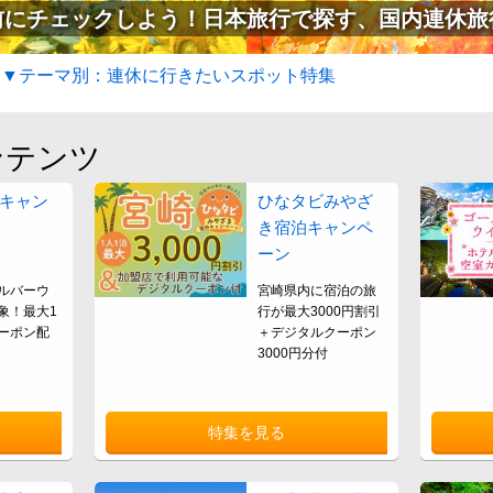
にチェックしよう！日本旅行で探す、国内連休旅
▼テーマ別：連休に行きたいスポット特集
ンテンツ
6キャン
ひなタビみやざ
き宿泊キャンペ
ーン
ルバーウ
宮崎県内に宿泊の旅
象！最大1
行が最大3000円割引
ーポン配
＋デジタルクーポン
3000円分付
特集を見る