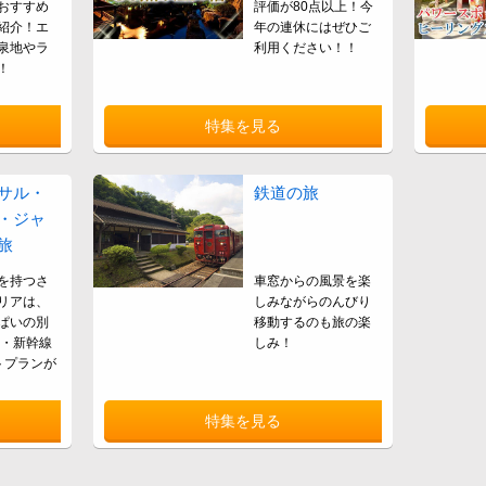
おすすめ
評価が80点以上！今
紹介！エ
年の連休にはぜひご
泉地やラ
利用ください！！
！
特集を見る
サル・
鉄道の旅
・ジャ
旅
を持つさ
車窓からの風景を楽
リアは、
しみながらのんびり
ぱいの別
移動するのも旅の楽
R・新幹線
しみ！
トプランが
特集を見る