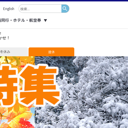
English
員同行・ホテル・航空券
▼
！
かせ！
冬休み
連休