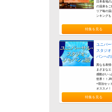
日本各地の
の温泉をご
リア毎の温
ンキングも
特集を見る
ユニバー
スタジオ
パンへの
異なる表情
まざまなエ
感動がいっ
世界！！J
+宿泊セッ
オススメ！
特集を見る