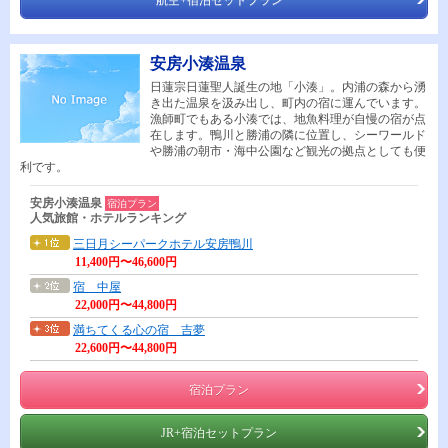
安房小湊温泉
日蓮宗日蓮聖人誕生の地「小湊」。内浦の森から湧
き出た温泉を汲み出し、町内の宿に運んでいます。
漁師町でもある小湊では、地魚料理が自慢の宿が点
在します。鴨川と勝浦の隣に位置し、シーワールド
や勝浦の朝市・海中公園など観光の拠点としても便
利です。
安房小湊温泉
宿泊プラン
人気旅館・ホテルランキング
三日月シーパークホテル安房鴨川
11,400円〜46,600円
宿 中屋
22,000円〜44,800円
満ちてくる心の宿 吉夢
22,600円〜44,800円
宿泊プラン
JR+宿泊セットプラン