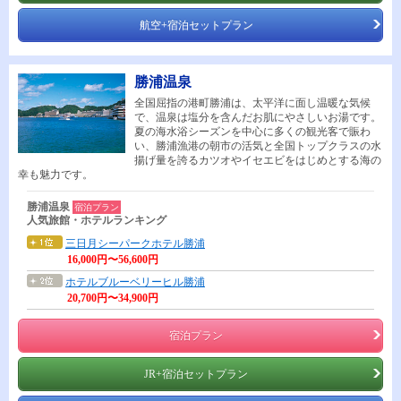
航空+宿泊セットプラン
勝浦温泉
全国屈指の港町勝浦は、太平洋に面し温暖な気候
で、温泉は塩分を含んだお肌にやさしいお湯です。
夏の海水浴シーズンを中心に多くの観光客で賑わ
い、勝浦漁港の朝市の活気と全国トップクラスの水
揚げ量を誇るカツオやイセエビをはじめとする海の
幸も魅力です。
勝浦温泉
宿泊プラン
人気旅館・ホテルランキング
三日月シーパークホテル勝浦
16,000円〜56,600円
ホテルブルーベリーヒル勝浦
20,700円〜34,900円
宿泊プラン
JR+宿泊セットプラン