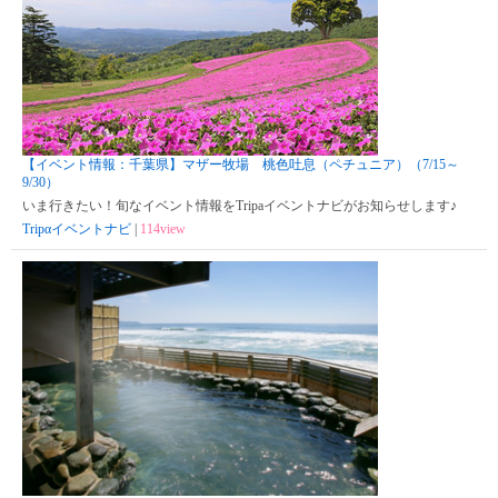
【イベント情報：千葉県】マザー牧場 桃色吐息（ペチュニア）（7/15～
9/30）
いま行きたい！旬なイベント情報をTripaイベントナビがお知らせします♪
Tripαイベントナビ
|
114view