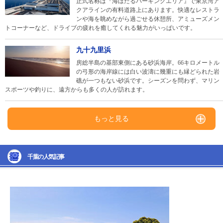
正式名称は『海ほたるパーキングエリア』で東京湾ア
クアラインの有料道路上にあります。快適なレストラ
ンや海を眺めながら過ごせる休憩所、アミューズメン
トコーナーなど、ドライブの疲れを癒してくれる魅力がいっぱいです。
九十九里浜
房総半島の基部東側にある砂浜海岸。66キロメートル
の弓形の海岸線には白い波濤に幾重にも縁どられた岩
礁が一つもない砂浜です。シーズンを問わず、マリン
スポーツや釣りに、遠方からも多くの人が訪れます。
もっと見る
千葉の人気記事