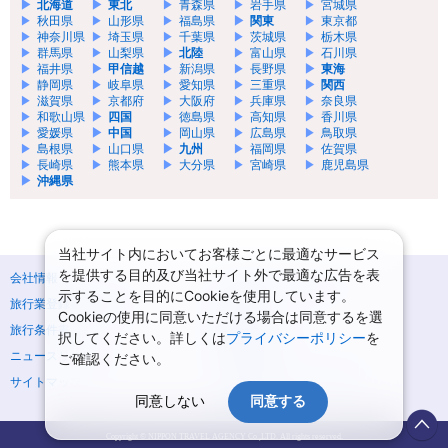
北海道
東北
青森県
岩手県
宮城県
秋田県
山形県
福島県
関東
東京都
神奈川県
埼玉県
千葉県
茨城県
栃木県
群馬県
山梨県
北陸
富山県
石川県
福井県
甲信越
新潟県
長野県
東海
静岡県
岐阜県
愛知県
三重県
関西
滋賀県
京都府
大阪府
兵庫県
奈良県
和歌山県
四国
徳島県
高知県
香川県
愛媛県
中国
岡山県
広島県
鳥取県
島根県
山口県
九州
福岡県
佐賀県
長崎県
熊本県
大分県
宮崎県
鹿児島県
沖縄県
当社サイト内においてお客様ごとに最適なサービス
を提供する目的及び当社サイト外で最適な広告を表
会社情報
プライバシーポリシー
示することを目的にCookieを使用しています。
旅行業登録票・約款
規約集
Cookieの使用に同意いただける場合は同意するを選
旅行条件書
商標について
択してください。詳しくは
プライバシーポリシー
を
ニュースリリース
採用情報
ご確認ください。
サイトマップ
システムメンテナンスの
お知らせ
同意しない
同意する
Copyright © NIPPON TRAVEL AGENCY Co.,LTD. All rights reserved.