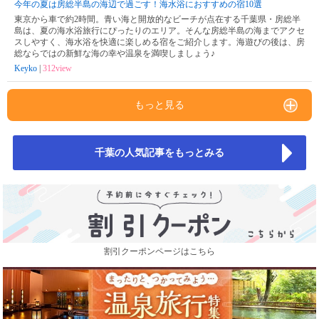
今年の夏は房総半島の海辺で過ごす！海水浴におすすめの宿10選
東京から車で約2時間。青い海と開放的なビーチが点在する千葉県・房総半
島は、夏の海水浴旅行にぴったりのエリア。そんな房総半島の海までアクセ
スしやすく、海水浴を快適に楽しめる宿をご紹介します。海遊びの後は、房
総ならではの新鮮な海の幸や温泉を満喫しましょう♪
Keyko
|
312view
もっと見る
千葉の人気記事をもっとみる
割引クーポンページはこちら