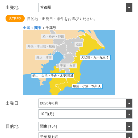
出発地
STEP2
目的地・出発日・条件をお選びください。
全国
>
関東
>
千葉県
柏・松戸・野田
成田
幕張・津田沼・船橋
舞浜・浦安
犬吠埼・九十九里
[5]
千葉・市原
館山・白浜・千倉・木更津
[3]
勝浦・小湊・鴨川
[4]
出発日
目的地