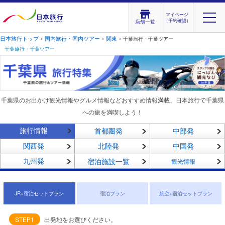
マイページ
（予約確認）
店舗一覧
日本旅行トップ
国内旅行・国内ツアー
関東
>
>
> 千葉旅行・千葉ツアー
千葉旅行・千葉ツアー
千葉県のお出かけ観光情報やグルメ情報などおすすめ情報満載、日本旅行で千葉県
への旅を満喫しよう！
旅行情報
首都圏発
中部発
関西発
北陸発
中国発
九州発
宿泊施設一覧
観光情報
JR+宿泊セットプラン
宿泊プラン
航空+宿泊セットプラン
STEP1
出発地をお選びください。