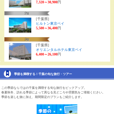
7,320～30,900
円
[千葉県]
ヒルトン東京ベイ
5,500～36,400
円
[千葉県]
オリエンタルホテル東京ベイ
6,400～26,100
円
季節を満喫する！千葉の旬な旅行・ツアー
この季節ならではの千葉を満喫する旬な旅行をピックアップ。
春夏秋冬、訪れる季節によって異なる見どころや雰囲気をご堪能ください。
季節を楽しむ旅に加え、期間限定のプランもご紹介します。