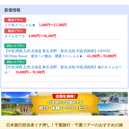
新着情報
トク赤スぺシャル★
5,400円〜22,500円
タイムセール
4,900円〜36,200円
【中部,関西,九州,北海道,東北,長野・新潟,北陸,中国,四国発】GRAND
MONday Resort 東京ベイ舞浜 開業スペシャル★
43,200円～93,800円
【中部,関西,九州,北海道,東北,長野・新潟,北陸,中国,四国発】嵐のタイムセー
ル！
26,800円～70,500円
日本旅行担当者イチ押し！千葉旅行・千葉ツアーのおすすめの旅