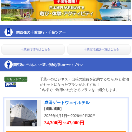
関西発の千葉旅行・千葉ツアー
千葉旅行情報はこちら
千葉宿泊施設一覧はこちら
関西発のビジネス・出張に便利な宿+JRセットプラン
千葉へのビジネス・出張の旅費を節約するならJRと宿泊
JRセットプラン
がセットになったプランがおすすめ！
1名様でご利用いただけるプランをご紹介します。
成田ゲートウェイホテル
[成田/成田]
2026年4月1日〜2026年9月30日
34,300円～47,000円