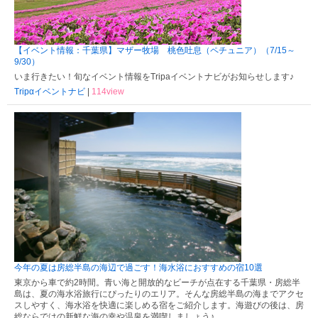
【イベント情報：千葉県】マザー牧場 桃色吐息（ペチュニア）（7/15～
9/30）
いま行きたい！旬なイベント情報をTripaイベントナビがお知らせします♪
Tripαイベントナビ
|
114view
今年の夏は房総半島の海辺で過ごす！海水浴におすすめの宿10選
東京から車で約2時間。青い海と開放的なビーチが点在する千葉県・房総半
島は、夏の海水浴旅行にぴったりのエリア。そんな房総半島の海までアクセ
スしやすく、海水浴を快適に楽しめる宿をご紹介します。海遊びの後は、房
総ならではの新鮮な海の幸や温泉を満喫しましょう♪