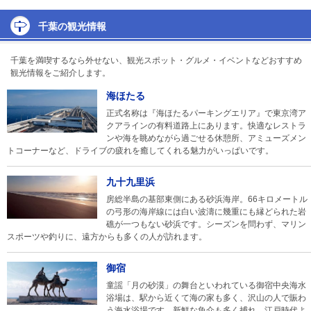
千葉の観光情報
千葉を満喫するなら外せない、観光スポット・グルメ・イベントなどおすすめ
観光情報をご紹介します。
海ほたる
正式名称は『海ほたるパーキングエリア』で東京湾ア
クアラインの有料道路上にあります。快適なレストラ
ンや海を眺めながら過ごせる休憩所、アミューズメン
トコーナーなど、ドライブの疲れを癒してくれる魅力がいっぱいです。
九十九里浜
房総半島の基部東側にある砂浜海岸。66キロメートル
の弓形の海岸線には白い波濤に幾重にも縁どられた岩
礁が一つもない砂浜です。シーズンを問わず、マリン
スポーツや釣りに、遠方からも多くの人が訪れます。
御宿
童謡「月の砂漠」の舞台といわれている御宿中央海水
浴場は、駅から近くて海の家も多く、沢山の人で賑わ
う海水浴場です。新鮮な魚介も多く捕れ、江戸時代よ