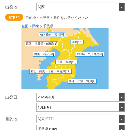
出発地
STEP2
目的地・出発日・条件をお選びください。
全国
>
関東
>
千葉県
柏・松戸・野田
[8]
成田
[16]
幕張・津田沼・船橋
[18]
舞浜・浦安
[20]
犬吠埼・九十九里
[6]
千葉・市原
[18]
館山・白浜・千倉・木更津
[12]
勝浦・小湊・鴨川
[4]
出発日
目的地