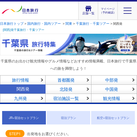
マイページ
（予約確認）
店舗一覧
日本旅行トップ
国内旅行・国内ツアー
関東
千葉旅行・千葉ツアー
>
>
>
> 関西発
[関西]発千葉旅行・千葉ツアー
千葉県のお出かけ観光情報やグルメ情報などおすすめ情報満載、日本旅行で千葉県
への旅を満喫しよう！
旅行情報
首都圏発
中部発
関西発
北陸発
中国発
九州発
宿泊施設一覧
観光情報
JR+宿泊セットプラン
宿泊プラン
航空+宿泊セットプラン
STEP1
出発地をお選びください。