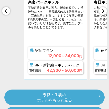
奈良パークホテル
春日ホ
平城宮跡朱雀門の西方、阪奈道路沿いの丘
古都のロマ
陵地にあって、露天風呂のある天然湧出の
模した宿。
「宝来温泉」を有し、１３００年前の宮廷
観光に便利
料理｢天平の宴」も楽しめる、ゆったりと
場、奈良の
寛いでいただける宿です。夏季には、プー
かした会席
ルも楽しむことができます。
疲れをいや
宿泊プラン
宿泊
12,900～34,000
円
JR・新幹線＋ホテルパック
JR
42,300～56,000
首都圏発
首都圏発
円
奈良・生駒の
ホテルをもっと見る