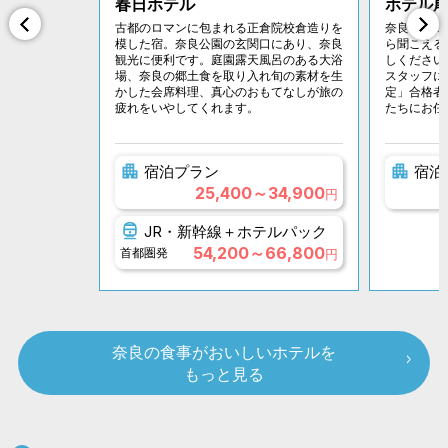
春日ホテル
ホテル
古都のロマンに包まれる正倉院校倉造りを
奈良公園に
模した宿。奈良公園の玄関口にあり、奈良
ら聞こえる
観光に便利です。庭園露天風呂のある大浴
しください
場、奈良の郷土食を取り入れ旬の素材を生
スタッフに
かした会席料理、真心のおもてなしが旅の
定」合格者
疲れをいやしてくれます。
たちにお任
宿泊プラン
宿泊
25,400～34,900
円
JR・新幹線＋ホテルパック
54,200～66,800
首都圏発
円
奈良の食事がおいしいホテルを
もっと見る