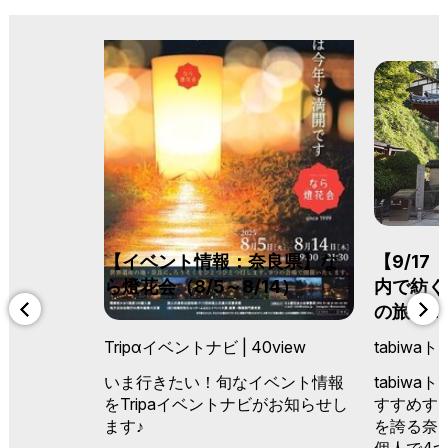
【イベント情報：奈良県】な
【9/1
ら燈花会（8/5～8/14）
内で紡ぐ
の旅【2
Tripαイベントナビ | 40view
tabiwaト
いま行きたい！旬なイベント情報
tabiw
をTripaイベントナビがお知らせし
すすめする
ます♪
を誇る奈
個人で4