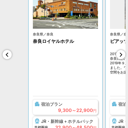
奈良県／奈良
奈良県／奈
奈良ロイヤルホテル
ピアッ
2017年６
奈良におけ
2019年
ました。ワ
空間をお楽
宿泊プラン
宿泊
9,300～22,900
円
JR・新幹線＋ホテルパック
JR
32,900～48,500
首都圏発
首都圏発
円