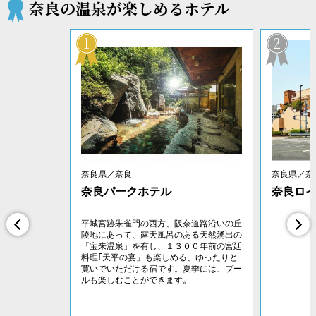
奈良の温泉が楽しめるホテル
1
2
奈良県／奈良
奈良県／奈
奈良パークホテル
奈良ロ
平城宮跡朱雀門の西方、阪奈道路沿いの丘
陵地にあって、露天風呂のある天然湧出の
「宝来温泉」を有し、１３００年前の宮廷
料理｢天平の宴」も楽しめる、ゆったりと
寛いでいただける宿です。夏季には、プー
ルも楽しむことができます。