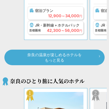
宿泊プラン
宿泊
12,900～34,000
円
JR・新幹線＋ホテルパック
JR
42,300～56,000
首都圏発
首都圏発
円
奈良の温泉が楽しめるホテルを
もっと見る
奈良のひとり旅に人気のホテル
1
2