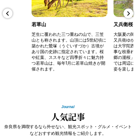
若草山
又兵衛桜
芝生に覆われた三つ重ねの山で、三笠
大阪夏の陣
山とも称されます。山頂には5世紀頃に
又兵衛ゆか
築かれた鶯塚（うぐいすづか）古墳が
は大宇陀西
あり国の史跡に指定されています。桜
事な枝垂れ
や紅葉、ススキなど四季折々に魅力持
郷の瀧桜」
つ若草山は、毎年1月に若草山焼きが開
では周辺に
催されます。
姿を楽しま
Journal
人気記事
奈良県を満喫するなら外せない、観光スポット・グルメ・イベント
などおすすめ観光情報をご紹介します。