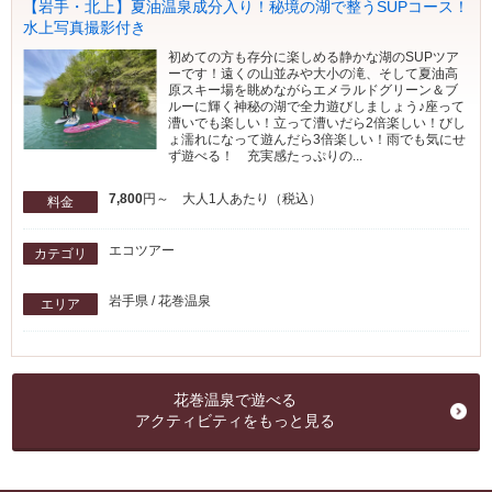
【岩手・北上】夏油温泉成分入り！秘境の湖で整うSUPコース！
水上写真撮影付き
初めての方も存分に楽しめる静かな湖のSUPツア
ーです！遠くの山並みや大小の滝、そして夏油高
原スキー場を眺めながらエメラルドグリーン＆ブ
ルーに輝く神秘の湖で全力遊びしましょう♪座って
漕いでも楽しい！立って漕いだら2倍楽しい！びし
ょ濡れになって遊んだら3倍楽しい！雨でも気にせ
ず遊べる！ 充実感たっぷりの...
7,800
円～ 大人1人あたり（税込）
料金
エコツアー
カテゴリ
岩手県 / 花巻温泉
エリア
花巻温泉で遊べる
アクティビティをもっと見る