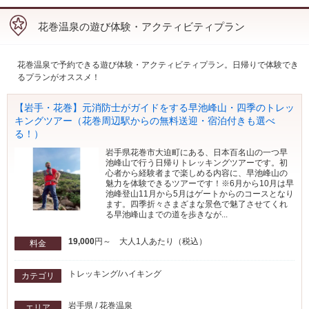
花巻温泉の遊び体験・アクティビティプラン
花巻温泉で予約できる遊び体験・アクティビティプラン。日帰りで体験でき
るプランがオススメ！
【岩手・花巻】元消防士がガイドをする早池峰山・四季のトレッ
キングツアー（花巻周辺駅からの無料送迎・宿泊付きも選べ
る！）
岩手県花巻市大迫町にある、日本百名山の一つ早
池峰山で行う日帰りトレッキングツアーです。初
心者から経験者まで楽しめる内容に、早池峰山の
魅力を体験できるツアーです！※6月から10月は早
池峰登山11月から5月はゲートからのコースとなり
ます。四季折々さまざまな景色で魅了させてくれ
る早池峰山までの道を歩きなが...
19,000
円～ 大人1人あたり（税込）
料金
トレッキング/ハイキング
カテゴリ
岩手県 / 花巻温泉
エリア