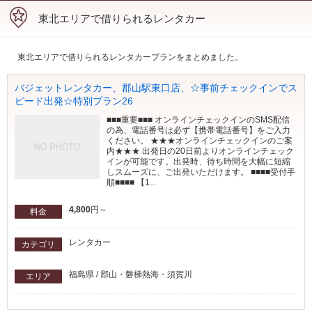
東北エリアで借りられるレンタカー
東北エリアで借りられるレンタカープランをまとめました。
バジェットレンタカー、郡山駅東口店、☆事前チェックインでス
ピード出発☆特別プラン26
■■■重要■■■ オンラインチェックインのSMS配信
の為、電話番号は必ず【携帯電話番号】をご入力
ください。 ★★★オンラインチェックインのご案
内★★★ 出発日の20日前よりオンラインチェック
インが可能です。出発時、待ち時間を大幅に短縮
しスムーズに、ご出発いただけます。 ■■■■受付手
順■■■■ 【1...
4,800
円～
料金
レンタカー
カテゴリ
福島県 / 郡山・磐梯熱海・須賀川
エリア