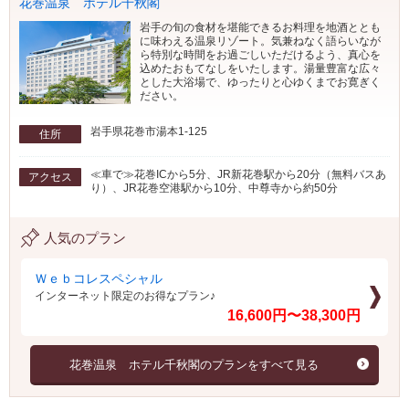
花巻温泉 ホテル千秋閣
岩手の旬の食材を堪能できるお料理を地酒ととも
に味わえる温泉リゾート。気兼ねなく語らいなが
ら特別な時間をお過ごしいただけるよう、真心を
込めたおもてなしをいたします。湯量豊富な広々
とした大浴場で、ゆったりと心ゆくまでお寛ぎく
ださい。
岩手県花巻市湯本1-125
住所
≪車で≫花巻ICから5分、JR新花巻駅から20分（無料バスあ
アクセス
り）、JR花巻空港駅から10分、中尊寺から約50分
人気のプラン
Ｗｅｂコレスペシャル
インターネット限定のお得なプラン♪
16,600円〜38,300円
花巻温泉 ホテル千秋閣のプランをすべて見る