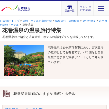
マイページ
（予約確認）
店舗一覧
>
>
>
>
日本旅行 トップ
旅館・ホテルの宿泊予約
温泉旅行・旅館特集
東北の温泉
岩手県
> 花巻温泉
の旅館・ホテル
花巻温泉の温泉旅行特集
花巻温泉のご紹介と温泉旅館・ホテルの宿泊プランを掲載しています。
花巻温泉は岩手県花巻市にあり、宮沢賢治
の故郷としても有名です。バラ園なと自然
景観に恵まれた温泉リゾートとして知られ
ています。
花巻温泉周辺のおすすめ旅館・ホテル