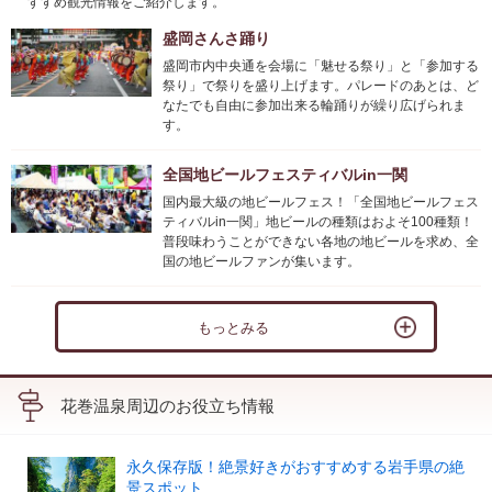
すすめ観光情報をご紹介します。
盛岡さんさ踊り
盛岡市内中央通を会場に「魅せる祭り」と「参加する
祭り」で祭りを盛り上げます。パレードのあとは、ど
なたでも自由に参加出来る輪踊りが繰り広げられま
す。
全国地ビールフェスティバルin一関
国内最大級の地ビールフェス！「全国地ビールフェス
ティバルin一関」地ビールの種類はおよそ100種類！
普段味わうことができない各地の地ビールを求め、全
国の地ビールファンが集います。
もっとみる
花巻温泉周辺のお役立ち情報
永久保存版！絶景好きがおすすめする岩手県の絶
景スポット