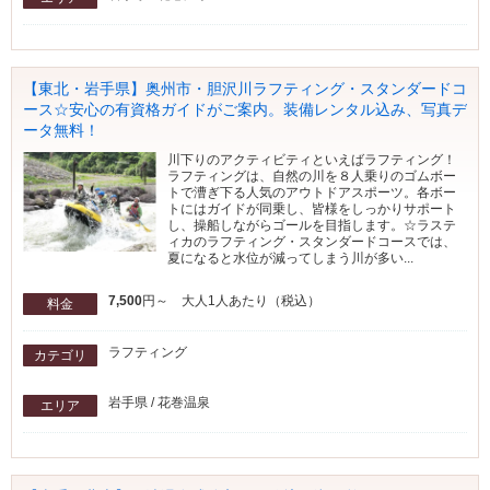
【東北・岩手県】奥州市・胆沢川ラフティング・スタンダードコ
ース☆安心の有資格ガイドがご案内。装備レンタル込み、写真デ
ータ無料！
川下りのアクティビティといえばラフティング！
ラフティングは、自然の川を８人乗りのゴムボー
トで漕ぎ下る人気のアウトドアスポーツ。各ボー
トにはガイドが同乗し、皆様をしっかりサポート
し、操船しながらゴールを目指します。☆ラステ
ィカのラフティング・スタンダードコースでは、
夏になると水位が減ってしまう川が多い...
7,500
円～ 大人1人あたり（税込）
料金
ラフティング
カテゴリ
岩手県 / 花巻温泉
エリア