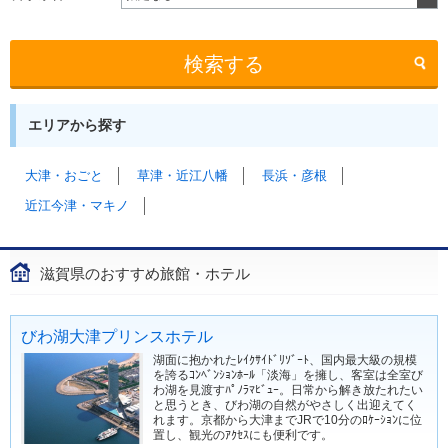
検索する
エリアから探す
大津・おごと
草津・近江八幡
長浜・彦根
近江今津・マキノ
滋賀県のおすすめ旅館・ホテル
びわ湖大津プリンスホテル
湖面に抱かれたﾚｲｸｻｲﾄﾞﾘｿﾞｰﾄ、国内最大級の規模
を誇るｺﾝﾍﾞﾝｼｮﾝﾎｰﾙ「淡海」を擁し、客室は全室び
わ湖を見渡すﾊﾟﾉﾗﾏﾋﾞｭｰ。日常から解き放たれたい
と思うとき、びわ湖の自然がやさしく出迎えてく
れます。京都から大津までJRで10分のﾛｹｰｼｮﾝに位
置し、観光のｱｸｾｽにも便利です。