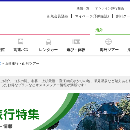
店舗一覧
オンライン旅行相談
新規会員登録
マイページ(予約確認)
割引クー
海外
旅館
高速バス
レンタカー
遊び・体験
海外ツアー
北
> 山形旅行・山形ツアー
ご紹介。白糸の滝、名将・上杉景勝・直江兼続ゆかりの地、瀬見温泉など魅力ある
なったお得なプランなどオススメツアー情報が満載です！