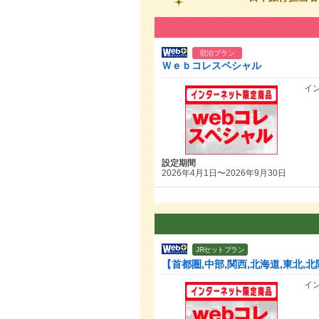
宿泊プラン
Ｗｅｂコレスペシャル
イ
設定期間
2026年4月1日〜2026年9月30日
JRセットプラン
【首都圏,中部,関西,北海道,東北
イ