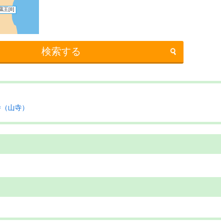
蔵王
[8]
検索する
寺（山寺）