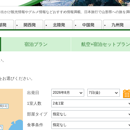
お出かけ観光情報やグルメ情報などおすすめ情報満載、日本旅行で山形県への旅を満
宿泊プラン
航空+宿泊セットプラ
い。
をお選びください。
出発日
1室人数
根
[11]
部屋タイプ
食事条件
7]