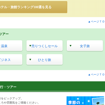
ホテル・旅館ランキング100選を見る
▲ページＴＯ
ツアー
温泉
売りつくしセール
女子旅
ビジネス
ひとり旅
▲ページＴＯ
行・ツアー
行をピックアップ。
ころや雰囲気をご堪能ください。