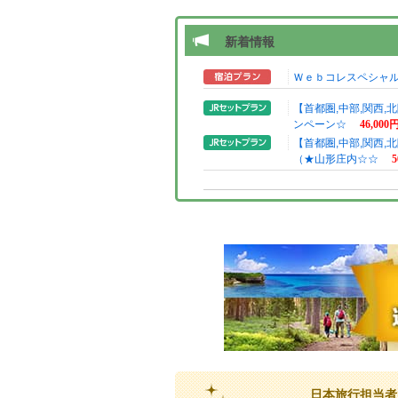
新着情報
Ｗｅｂコレスペシャ
【首都圏,中部,関西
ンペーン☆
46,000
【首都圏,中部,関西
（★山形庄内☆☆
5
日本旅行担当者