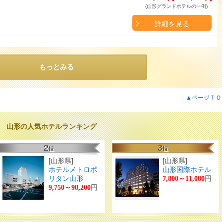
(山形グランドホテルの一例)
詳細を見る
もっとみる
▲ページＴＯ
山形の人気ホテルランキング
[山形県]
[山形県]
ホテルメトロポ
山形国際ホテル
リタン山形
円
7,800～11,080
円
9,750～98,200