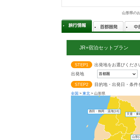
山形県の
JR+宿泊セットプラン
STEP1
出発地をお選びくださ
出発地
STEP2
目的地・出発日・条件
全国
>
東北
>
山形県
酒田・鶴岡・温海
[16]
天童・東
山形
[