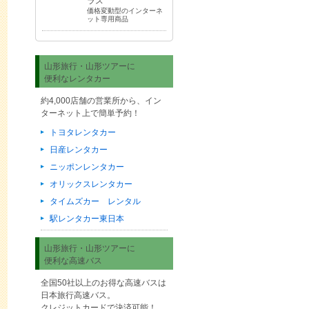
ラス
価格変動型のインターネ
ット専用商品
山形旅行・山形ツアーに
便利なレンタカー
約4,000店舗の営業所から、イン
ターネット上で簡単予約！
トヨタレンタカー
日産レンタカー
ニッポンレンタカー
オリックスレンタカー
タイムズカー レンタル
駅レンタカー東日本
山形旅行・山形ツアーに
便利な高速バス
全国50社以上のお得な高速バスは
日本旅行高速バス。
クレジットカードで決済可能！