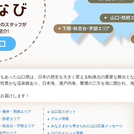
でもあった山口県は、日本の歴史を大きく変える転換点の重要な舞台と
個性豊かな温泉郷あり、日本海、瀬戸内海、響灘の三方を海に開かれ、
をお届けします！
国・柳井・周南エリア
山口花スポット
・防府エリア
グルメ情報
関・秋吉台・宇部エリア
みなさまから寄せられた山口応援メッセージ
長門エリア
山口のイベント情報