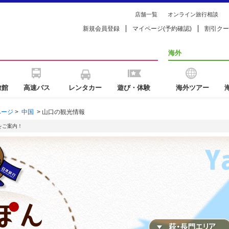
店舗一覧
オンライン旅行相談
新規会員登録
マイページ(予約確認)
割引クー
海外
旅館
高速バス
レンタカー
遊び・体験
海外ツアー
ページ
>
中国
>
山口の観光情報
をご案内！