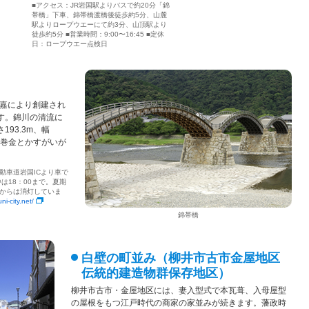
■アクセス：JR岩国駅よりバスで約20分「錦
帯橋」下車、錦帯橋渡橋後徒歩約5分、山麓
駅よりロープウエーにて約3分、山頂駅より
徒歩約5分 ■営業時間：9:00〜16:45 ■定休
日：ロープウエー点検日
広嘉により創建され
す。錦川の清流に
93.3m、幅
、巻金とかすがいが
動車道岩国ICより車で
中は18：00まで。夏期
00からは消灯していま
ni-city.net/
錦帯橋
白壁の町並み（柳井市古市金屋地区
伝統的建造物群保存地区）
柳井市古市・金屋地区には、妻入型式で本瓦葺、入母屋型
の屋根をもつ江戸時代の商家の家並みが続きます。藩政時