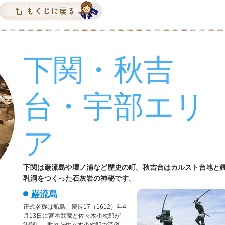
下関・秋吉
台・宇部エリ
ア
下関は巌流島や壇ノ浦など歴史の町。秋吉台はカルスト台地と
乳洞をつくった石灰岩の神秘です。
巌流島
正式名称は船島。慶長17（1612）年4
月13日に宮本武蔵と佐々木小次郎が