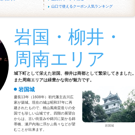
山口で使えるクーポン人気ランキング
岩国・柳井・
周南エリア
城下町として栄えた岩国、柳井は商都として繁栄してきました
また周南エリアは緑豊かな街が魅力です。
岩国城
慶長13年（1608年）初代藩主吉川広
家が築城。現在の城は昭和37年に再
建されたもので、桃山風南蛮造りの全
国でも珍しい山城です。四階の展望台
からは、古い街並みや錦川に架かる錦
帯橋、瀬戸内海に浮かぶ島々などが望
岩国城
むことが出来ます。