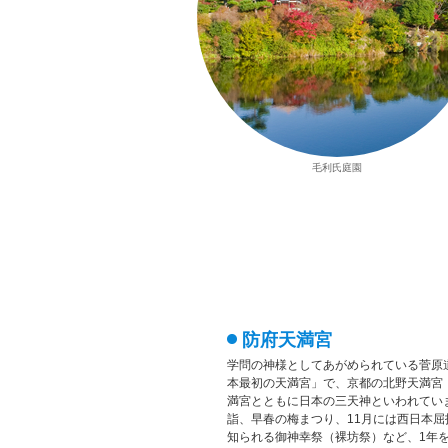
毛利氏庭園
防府天満宮
学問の神様としてあがめられている菅原
本最初の天満宮」で、京都の北野天満宮
満宮とともに日本の三天神といわれてい
詣、早春の梅まつり、11月には西日本屈
知られる御神幸祭（裸坊祭）など、1年