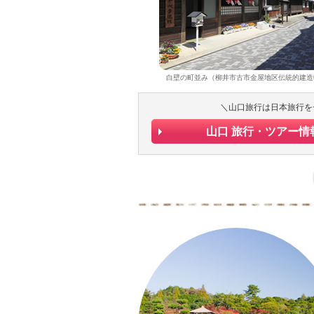
白壁の町並み（柳井市古市金屋地区伝統的建造
＼山口旅行は日本旅行を
山口 旅行・ツアー情