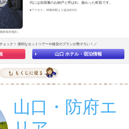
代には岩国藩のお納戸と呼ばれ、賑わった町筋です。
■アクセス：JR柳井駅より徒歩約5分
物群保存地区）
チェック！ 便利なセットツアーや格安のプランが勢ぞろい！／
報
山口 ホテル・宿泊情報
山口・防府エ
リア