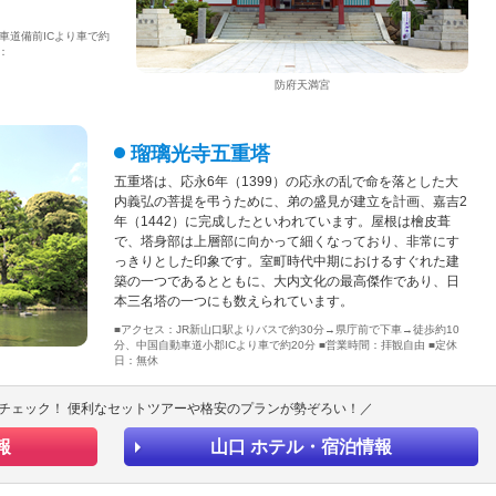
車道備前ICより車で約
：
防府天満宮
瑠璃光寺五重塔
五重塔は、応永6年（1399）の応永の乱で命を落とした大
内義弘の菩提を弔うために、弟の盛見が建立を計画、嘉吉2
年（1442）に完成したといわれています。屋根は檜皮葺
で、塔身部は上層部に向かって細くなっており、非常にす
っきりとした印象です。室町時代中期におけるすぐれた建
築の一つであるとともに、大内文化の最高傑作であり、日
本三名塔の一つにも数えられています。
■アクセス：JR新山口駅よりバスで約30分→県庁前で下車→徒歩約10
分、中国自動車道小郡ICより車で約20分 ■営業時間：拝観自由 ■定休
日：無休
チェック！ 便利なセットツアーや格安のプランが勢ぞろい！／
報
山口 ホテル・宿泊情報