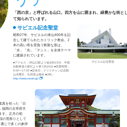
「西の京」と呼ばれる山口。四方を山に囲まれ、緑豊かな街と
て知られています。
サビエル記念聖堂
昭和27年、サビエルの来山400年を記
念して建てられたカトリック教会。2
本の高い塔を背負う斬新な形は、
「水」「光」「テント」を全体テーマ
に建築されています。
サビエル記念聖堂
■アクセス：JR山口駅より徒歩約15分、中国
自動車道小郡ICより車で約20分 ■営業時間：
9:00〜17:00 ■定休日：クリスチャン記念館
は水曜日、礼拝堂は無休 ■URL：
http://www.xavier.jp/
道真を祀った「日
，福岡の太宰府天
ます。正月の初
指の荒祭りとして
を通じで多くの参拝