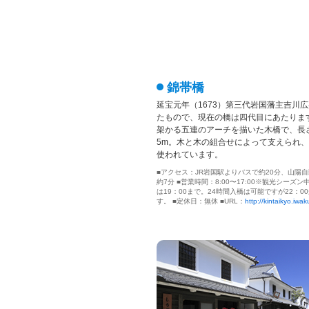
錦帯橋
延宝元年（1673）第三代岩国藩主吉川
たもので、現在の橋は四代目にあたりま
架かる五連のアーチを描いた木橋で、長さ1
5m。木と木の組合せによって支えられ
使われています。
■アクセス：JR岩国駅よりバスで約20分、山陽自
約7分 ■営業時間：8:00〜17:00※観光シーズン
は19：00まで。24時間入橋は可能ですが22：
す。 ■定休日：無休 ■URL：
http://kintaikyo.iwaku