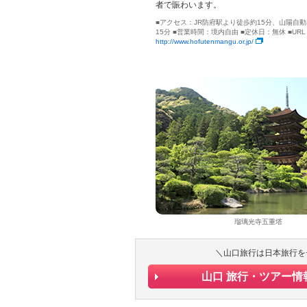
者で賑わいます。
■アクセス：JR防府駅より徒歩約15分、山陽自動
15分 ■営業時間：境内自由 ■定休日：無休 ■URL
http://www.hofutenmangu.or.jp/
瑠璃光寺五重塔
＼山口旅行は日本旅行を
山口 旅行・ツアー情