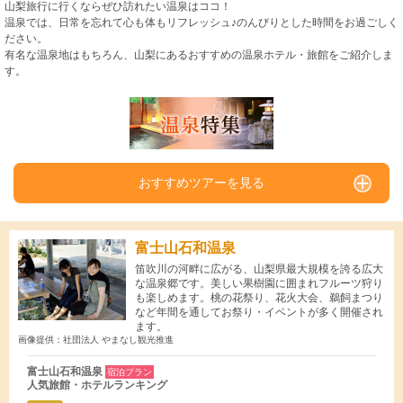
山梨旅行に行くならぜひ訪れたい温泉はココ！
温泉では、日常を忘れて心も体もリフレッシュ♪のんびりとした時間をお過ごしく
ださい。
有名な温泉地はもちろん、山梨にあるおすすめの温泉ホテル・旅館をご紹介しま
す。
おすすめツアーを見る
富士山石和温泉
笛吹川の河畔に広がる、山梨県最大規模を誇る広大
な温泉郷です。美しい果樹園に囲まれフルーツ狩り
も楽しめます。桃の花祭り、花火大会、鵜飼まつり
など年間を通してお祭り・イベントが多く開催され
ます。
画像提供：社団法人 やまなし観光推進
富士山石和温泉
宿泊プラン
人気旅館・ホテルランキング