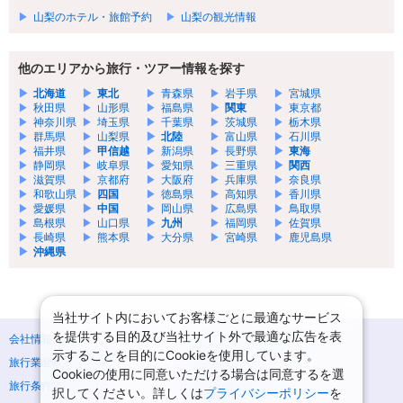
山梨のホテル・旅館予約
山梨の観光情報
他のエリアから旅行・ツアー情報を探す
北海道
東北
青森県
岩手県
宮城県
秋田県
山形県
福島県
関東
東京都
神奈川県
埼玉県
千葉県
茨城県
栃木県
群馬県
山梨県
北陸
富山県
石川県
福井県
甲信越
新潟県
長野県
東海
静岡県
岐阜県
愛知県
三重県
関西
滋賀県
京都府
大阪府
兵庫県
奈良県
和歌山県
四国
徳島県
高知県
香川県
愛媛県
中国
岡山県
広島県
鳥取県
島根県
山口県
九州
福岡県
佐賀県
長崎県
熊本県
大分県
宮崎県
鹿児島県
沖縄県
当社サイト内においてお客様ごとに最適なサービス
を提供する目的及び当社サイト外で最適な広告を表
会社情報
プライバシーポリシー
示することを目的にCookieを使用しています。
旅行業登録票・約款
規約集
Cookieの使用に同意いただける場合は同意するを選
旅行条件書
商標について
択してください。詳しくは
プライバシーポリシー
を