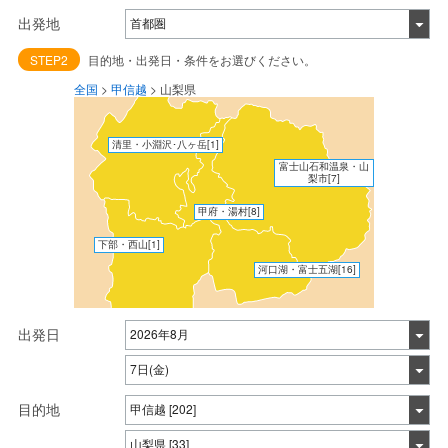
出発地
STEP2
目的地・出発日・条件をお選びください。
全国
>
甲信越
>
山梨県
清里・小淵沢･八ヶ岳
[1]
富士山石和温泉・山
梨市
[7]
甲府・湯村
[8]
下部・西山
[1]
河口湖・富士五湖
[16]
出発日
目的地