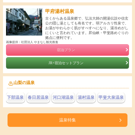
甲府湯村温泉
古くからある温泉郷で、弘法大師の開湯伝説や信玄
公の隠し湯としても有名です。弱アルカリ性泉で、
お湯がやわらかく肌がすべすべになり、湯冷めがし
にくいと言われています。昇仙峡・甲斐路めぐりの
拠点に便利です。
画像提供：社団法人 やまなし観光推進
宿泊プラン
JR+宿泊セットプラン
山梨の温泉
下部温泉
春日居温泉
河口湖温泉
湯村温泉
甲斐大泉温泉
温泉特集