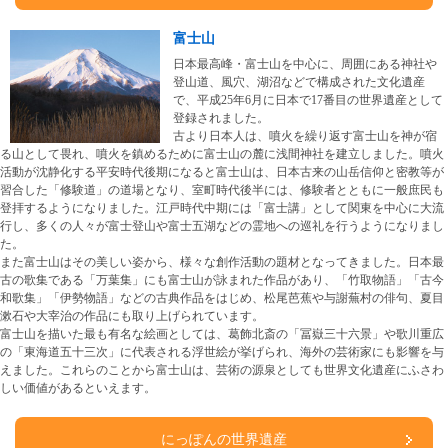
富士山
日本最高峰・富士山を中心に、周囲にある神社や
登山道、風穴、湖沼などで構成された文化遺産
で、平成25年6月に日本で17番目の世界遺産として
登録されました。
古より日本人は、噴火を繰り返す富士山を神が宿
る山として畏れ、噴火を鎮めるために富士山の麓に浅間神社を建立しました。噴火
活動が沈静化する平安時代後期になると富士山は、日本古来の山岳信仰と密教等が
習合した「修験道」の道場となり、室町時代後半には、修験者とともに一般庶民も
登拝するようになりました。江戸時代中期には「富士講」として関東を中心に大流
行し、多くの人々が富士登山や富士五湖などの霊地への巡礼を行うようになりまし
た。
また富士山はその美しい姿から、様々な創作活動の題材となってきました。日本最
古の歌集である「万葉集」にも富士山が詠まれた作品があり、「竹取物語」「古今
和歌集」「伊勢物語」などの古典作品をはじめ、松尾芭蕉や与謝蕪村の俳句、夏目
漱石や大宰治の作品にも取り上げられています。
富士山を描いた最も有名な絵画としては、葛飾北斎の「冨嶽三十六景」や歌川重広
の「東海道五十三次」に代表される浮世絵が挙げられ、海外の芸術家にも影響を与
えました。これらのことから富士山は、芸術の源泉としても世界文化遺産にふさわ
しい価値があるといえます。
にっぽんの世界遺産