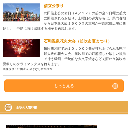
信玄公祭り
武田信玄公の命日（４／１２）の前の金〜日曜に盛大
に開催されるお祭り。土曜日の夕方からは、県内各地
から日本最大級１５００名の軍勢が甲府駅前広場に集
結し、川中島に向け出陣する様子を再現します。
石和温泉花火大会（笛吹市夏まつり）
笛吹川河畔で約１０，０００発が打ち上げられる県下
最大級の花火大会。笛吹川での灯籠流しや珍しい漁法
で行う鵜飼、伝統的な大文字焼きなどで賑わう笛吹市
夏祭りのクライマックスを飾ります。
画像提供：社団法人 やまなし観光推進
もっと見る
山梨の人気記事