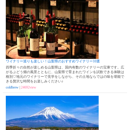
ワイナリー巡りも楽しい！山梨県のおすすめワイナリー10選
四季折々の自然が楽しめる山梨県は、国内有数のワイナリーの宝庫です。広
がるぶどう畑の風景とともに、山梨県で育まれたワインを試飲できる体験は
格別♡地元のワイナリーで見学をしながら、その土地ならではの味を堪能で
きる贅沢な時間をお楽しみください♪
coldbrew
|
24692view