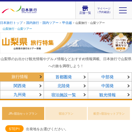
マイページ
（予約確認）
店舗一覧
日本旅行トップ
国内旅行・国内ツアー
甲信越
>
>
> 山梨旅行・山梨ツアー
山梨旅行・山梨ツアー
山梨県のお出かけ観光情報やグルメ情報などおすすめ情報満載、日本旅行で山梨県
への旅を満喫しよう！
旅行情報
首都圏発
中部発
関西発
北陸発
中国発
九州発
宿泊施設一覧
観光情報
JR+宿泊セットプラン
宿泊プラン
航空+宿泊セットプラン
STEP1
出発地をお選びください。