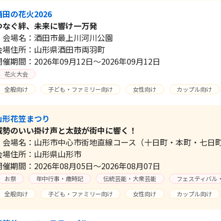
酒田の花火2026
つなぐ絆、未来に響け一万発
会場名：酒田市最上川河川公園
会場住所：山形県酒田市両羽町
開催期間：2026年09月12日～2026年09月12日
花火大会
全般向け
子ども・ファミリー向け
女性向け
カップル向け
山形花笠まつり
威勢のいい掛け声と太鼓が街中に響く！
会場名：山形市中心市街地直線コース（十日町・本町・七日
会場住所：山形県山形市
開催期間：2026年08月05日～2026年08月07日
お祭
年中行事・歳時記
伝統芸能・大衆芸能
フェスティバル
全般向け
子ども・ファミリー向け
女性向け
カップル向け