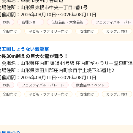
会場住所：山形県東根市中央一丁目1番1号
開催期間：2026年08月10日～2026年08月11日
お祭
各種ショー
伝統芸能・大衆芸能
フェスティバル・パレ
全般向け
子ども・ファミリー向け
女性向け
カップル向け
第五回しょうない氣龍祭
全長30m越えの巨大な龍が舞う！
会場名：山形県庄内町 県道44号線 庄内町ギャラリー温泉町
会場住所：山形県東田川郡庄内町余目字土堤下35番地2
開催期間：2026年08月11日～2026年08月11日
お祭
フェスティバル・パレード
飲食店のイベント
全般向け
子ども・ファミリー向け
女性向け
カップル向け
余目まつり