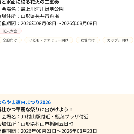
空と水面に映る花火の二重奏
会場名：最上川河川緑地公園
会場住所：山形県長井市舟場
開催期間：2026年08月08日～2026年08月08日
花火大会
全般向け
子ども・ファミリー向け
女性向け
カップル向け
むらやま徳内まつり2026
勇壮かつ華麗な祭りに出かけよう！
会場名：JR村山駅付近・甑葉プラザ付近
会場住所：山形県村山市楯岡五日町
開催期間：2026年08月21日～2026年08月23日