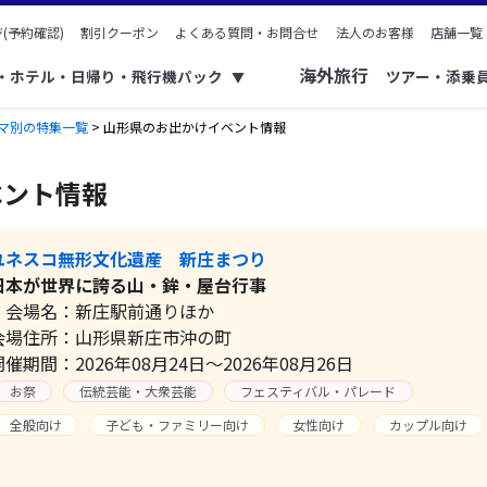
(予約確認)
割引クーポン
よくある質問・お問合せ
法人のお客様
店舗一覧
海外旅行
ク・ホテル・日帰り・飛行機パック
ツアー・添乗
▼
マ別の特集一覧
> 山形県のお出かけイベント情報
ベント情報
ユネスコ無形文化遺産 新庄まつり
日本が世界に誇る山・鉾・屋台行事
会場名：新庄駅前通りほか
会場住所：山形県新庄市沖の町
開催期間：2026年08月24日～2026年08月26日
お祭
伝統芸能・大衆芸能
フェスティバル・パレード
全般向け
子ども・ファミリー向け
女性向け
カップル向け