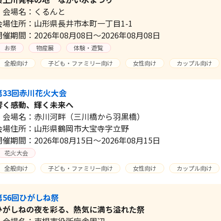
会場名：くるんと
会場住所：山形県長井市本町一丁目1-1
開催期間：2026年08月08日～2026年08月08日
お祭
物産展
体験・遊覧
全般向け
子ども・ファミリー向け
女性向け
カップル向け
第33回赤川花火大会
響く感動、輝く未来へ
会場名：赤川河畔（三川橋から羽黒橋）
会場住所：山形県鶴岡市大宝寺字立野
開催期間：2026年08月15日～2026年08月15日
花火大会
全般向け
子ども・ファミリー向け
女性向け
カップル向け
第56回ひがしね祭
ひがしねの夜を彩る、熱気に満ち溢れた祭
会場名：東根市役所庁舎周辺