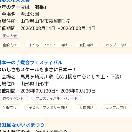
今年のテーマは「喝采」
会場名：霞城公園
会場住所：山形県山形市霞城町1-7
開催期間：2026年08月14日～2026年08月14日
花火大会
全般向け
子ども・ファミリー向け
女性向け
カップル向け
日本一の芋煮会フェスティバル
おいしさもスケールもまさに日本一！
会場名：馬見ヶ崎河川敷（双月橋を中心とした上・下流）
会場住所：山形県山形市
開催期間：2026年09月20日～2026年09月20日
食のイベント
フェスティバル・パレード
全般向け
子ども・ファミリー向け
女性向け
カップル向け
第31回ながい水まつり
最上川発祥の地 ながい水まつり