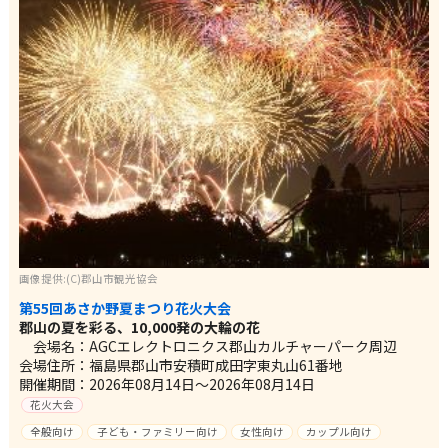
画像提供:(C)郡山市観光協会
第55回あさか野夏まつり花火大会
郡山の夏を彩る、10,000発の大輪の花
会場名：AGCエレクトロニクス郡山カルチャーパーク周辺
会場住所：福島県郡山市安積町成田字東丸山61番地
開催期間：2026年08月14日～2026年08月14日
花火大会
全般向け
子ども・ファミリー向け
女性向け
カップル向け