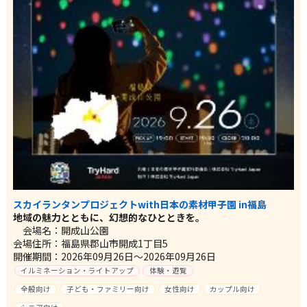
スカイランタンプロジェクトwith日本の素材甲子園 in福島
地域の魅力とともに、幻想的なひとときを。
会場名：開成山公園
会場住所：福島県郡山市開成1丁目5
開催期間：2026年09月26日～2026年09月26日
イルミネーション・ライトアップ
体験・遊覧
全般向け
子ども・ファミリー向け
女性向け
カップル向け