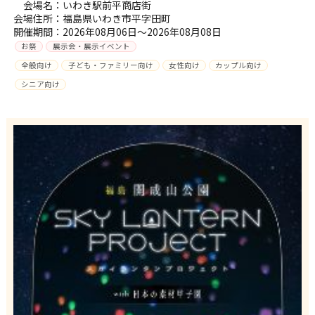
会場名：いわき駅前平商店街
会場住所：福島県いわき市平字田町
開催期間：2026年08月06日～2026年08月08日
お祭
展示会・展示イベント
全般向け
子ども・ファミリー向け
女性向け
カップル向け
シニア向け