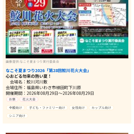
画像提供:なこそ夏まつり実行委員会
なこそ夏まつり2026「第28回鮫川花火大会」
心おどる勿来の熱い夏！
会場名：鮫川河川敷
会場住所：福島県いわき市植田町下川原
開催期間：2026年08月29日～2026年08月29日
お祭
花火大会
全般向け
子ども・ファミリー向け
女性向け
カップル向け
シニア向け