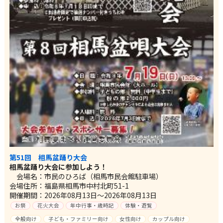
第51回 相馬盆踊り大会
相馬盆踊り大会に参加しよう！
会場名：市民のひろば（相馬市民会館駐車場）
会場住所：福島県相馬市中村北町51-1
開催期間：2026年08月13日～2026年08月13日
お祭
花火大会
年中行事・歳時記
体験・遊覧
全般向け
子ども・ファミリー向け
女性向け
カップル向け