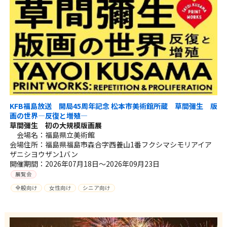
KFB福島放送 開局45周年記念 松本市美術館所蔵 草間彌生 版
画の世界―反復と増殖―
草間彌生 初の大規模版画展
会場名：福島県立美術館
会場住所：福島県福島市森合字西養山1番フクシマシモリアイア
ザニシヨウザン1バン
開催期間：2026年07月18日～2026年09月23日
展覧会
全般向け
女性向け
シニア向け