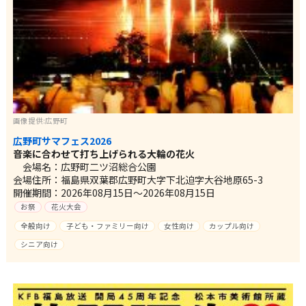
画像提供:広野町
広野町サマフェス2026
音楽に合わせて打ち上げられる大輪の花火
会場名：広野町二ツ沼総合公園
会場住所：福島県双葉郡広野町大字下北迫字大谷地原65-3
開催期間：2026年08月15日～2026年08月15日
お祭
花火大会
全般向け
子ども・ファミリー向け
女性向け
カップル向け
シニア向け