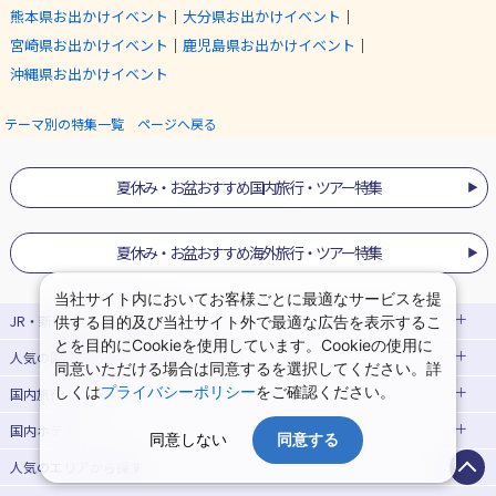
熊本県お出かけイベント
｜
大分県お出かけイベント
｜
宮崎県お出かけイベント
｜
鹿児島県お出かけイベント
｜
沖縄県お出かけイベント
テーマ別の特集一覧 ページへ戻る
夏休み・お盆おすすめ国内旅行・ツアー特集
夏休み・お盆おすすめ海外旅行・ツアー特集
当社サイト内においてお客様ごとに最適なサービスを提
JR・新幹線パック
特集
供する目的及び当社サイト外で最適な広告を表示するこ
とを目的にCookieを使用しています。Cookieの使用に
人気の国内旅行特集・シーズン特集
JR・新幹線＋ホテルパック
日帰り JR・新幹線 パック
同意いただける場合は同意するを選択してください。詳
しくは
プライバシーポリシー
をご確認ください。
国内旅行・ツアー
出張パック
EX旅パック
東京ディズニーリゾート®への旅
ユニバーサル・スタジオ・ジャパン(USJ)
(EXダイナミックパック)
への旅
国内ホテル
北海道旅行・ツアー
同意しない
同意する
東京⇔大阪(新大阪) 新幹線パック
東京⇔名古屋 新幹線パック
ハウステンボスへの旅
温泉旅行
人気のエリア
から探す
東北旅行・ツアー
大阪(新大阪)⇔東京 新幹線パック
日帰り旅行
飛行機+ホテルパック