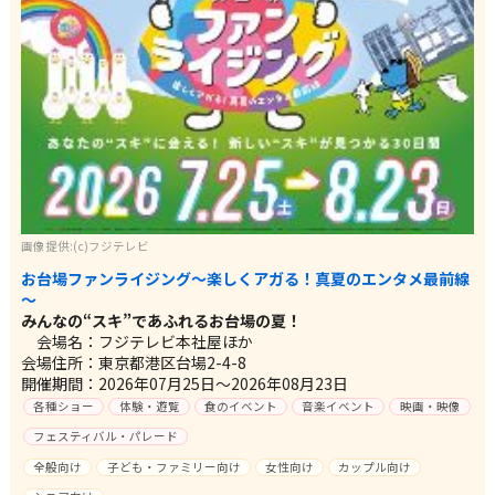
画像提供:(c)フジテレビ
お台場ファンライジング～楽しくアガる！真夏のエンタメ最前線
～
みんなの“スキ”であふれるお台場の夏！
会場名：フジテレビ本社屋ほか
会場住所：東京都港区台場2-4-8
開催期間：2026年07月25日～2026年08月23日
各種ショー
体験・遊覧
食のイベント
音楽イベント
映画・映像
フェスティバル・パレード
全般向け
子ども・ファミリー向け
女性向け
カップル向け