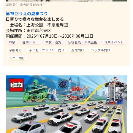
画像提供:過去開催時の様子
第75回うえの夏まつり
日替りで様々な舞台を楽しめる
会場名：上野公園 不忍池周辺
会場住所：東京都台東区
開催期間：2026年07月10日～2026年08月11日
お祭
各種ショー
体験・遊覧
伝統芸能・大衆芸能
音楽イベント
全般向け
子ども・ファミリー向け
女性向け
カップル向け
シニア向け