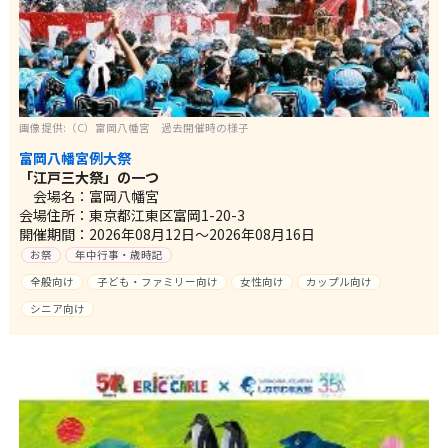
画像提供:（C）富岡八幡宮 過去開催時の様子
富岡八幡宮例大祭
「江戸三大祭」の一つ
会場名：富岡八幡宮
会場住所：東京都江東区富岡1-20-3
開催期間：2026年08月12日～2026年08月16日
お祭
年中行事・歳時記
全般向け
子ども・ファミリー向け
女性向け
カップル向け
シニア向け