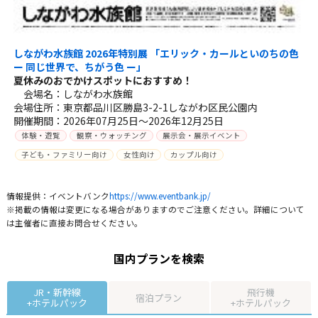
しながわ水族館 2026年特別展 「エリック・カールといのちの色
ー 同じ世界で、ちがう色 ー」
夏休みのおでかけスポットにおすすめ！
会場名：しながわ水族館
会場住所：東京都品川区勝島3-2-1しながわ区民公園内
開催期間：2026年07月25日～2026年12月25日
体験・遊覧
観察・ウォッチング
展示会・展示イベント
子ども・ファミリー向け
女性向け
カップル向け
情報提供：イベントバンク
https://www.eventbank.jp/
※掲載の情報は変更になる場合がありますのでご注意ください。詳細について
は主催者に直接お問合せください。
国内プランを検索
JR・新幹線
飛行機
宿泊プラン
+ホテルパック
+ホテルパック