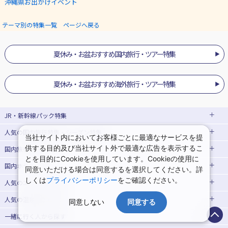
沖縄県お出かけイベント
テーマ別の特集一覧 ページへ戻る
夏休み・お盆おすすめ国内旅行・ツアー特集
夏休み・お盆おすすめ海外旅行・ツアー特集
JR・新幹線パック
特集
人気の国内旅行特集・シーズン特集
JR・新幹線＋ホテルパック
日帰り JR・新幹線 パック
当社サイト内においてお客様ごとに最適なサービスを提
供する目的及び当社サイト外で最適な広告を表示するこ
国内旅行・ツアー
出張パック
EX旅パック
東京ディズニーリゾート®への旅
ユニバーサル・スタジオ・ジャパン(USJ)
(EXダイナミックパック)
への旅
とを目的にCookieを使用しています。Cookieの使用に
国内ホテル
北海道旅行・ツアー
同意いただける場合は同意するを選択してください。詳
東京⇔大阪(新大阪) 新幹線パック
東京⇔名古屋 新幹線パック
ハウステンボスへの旅
温泉旅行
しくは
プライバシーポリシー
をご確認ください。
人気のエリア
から探す
東北旅行・ツアー
大阪(新大阪)⇔東京 新幹線パック
日帰り旅行
飛行機+ホテルパック
人気の温泉地
から探す
青森旅行・ツアー
岩手旅行・ツアー
北海道ホテル・旅館
同意しない
同意する
桜・お花見特集
ゴールデンウィーク(GW)の旅行
一緒に行く人
から探す
宮城旅行・ツアー
秋田旅行・ツアー
函館旅行
札幌旅行
北海道
夏休み・お盆休み旅行
シルバーウィーク旅行