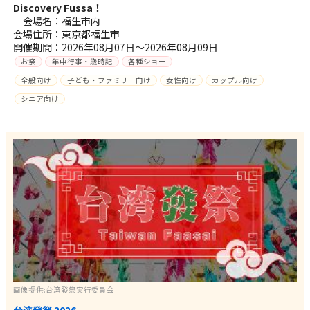
Discovery Fussa！
会場名：福生市内
会場住所：東京都福生市
開催期間：2026年08月07日～2026年08月09日
お祭
年中行事・歳時記
各種ショー
全般向け
子ども・ファミリー向け
女性向け
カップル向け
シニア向け
画像提供:台湾發祭実行委員会
台湾發祭 2026