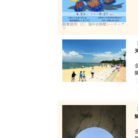
画像提供:（C）海中水族館シードーナ
ツ