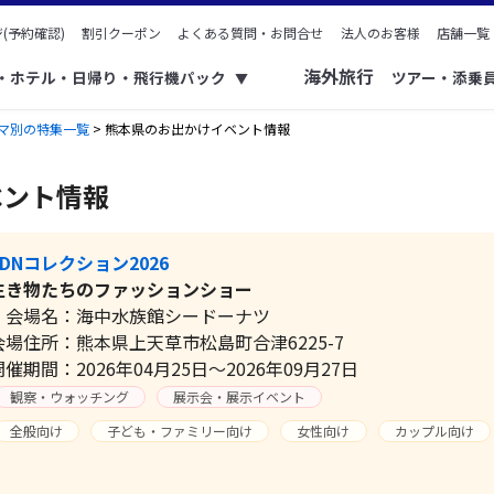
(予約確認)
割引クーポン
よくある質問・お問合せ
法人のお客様
店舗一覧
海外旅行
ク・ホテル・日帰り・飛行機パック
ツアー・添乗
▼
マ別の特集一覧
> 熊本県のお出かけイベント情報
ベント情報
SDNコレクション2026
生き物たちのファッションショー
会場名：海中水族館シードーナツ
会場住所：熊本県上天草市松島町合津6225-7
開催期間：2026年04月25日～2026年09月27日
観察・ウォッチング
展示会・展示イベント
全般向け
子ども・ファミリー向け
女性向け
カップル向け