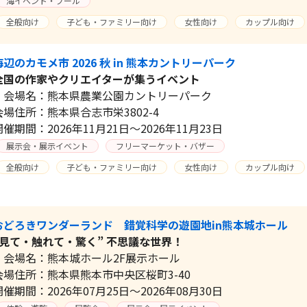
海イベント・プール
全般向け
子ども・ファミリー向け
女性向け
カップル向け
海辺のカモメ市 2026 秋 in 熊本カントリーパーク
全国の作家やクリエイターが集うイベント
会場名：熊本県農業公園カントリーパーク
会場住所：熊本県合志市栄3802-4
開催期間：2026年11月21日～2026年11月23日
展示会・展示イベント
フリーマーケット・バザー
全般向け
子ども・ファミリー向け
女性向け
カップル向け
おどろきワンダーランド 錯覚科学の遊園地in熊本城ホール
“見て・触れて・驚く” 不思議な世界！
会場名：熊本城ホール2F展示ホール
会場住所：熊本県熊本市中央区桜町3-40
開催期間：2026年07月25日～2026年08月30日