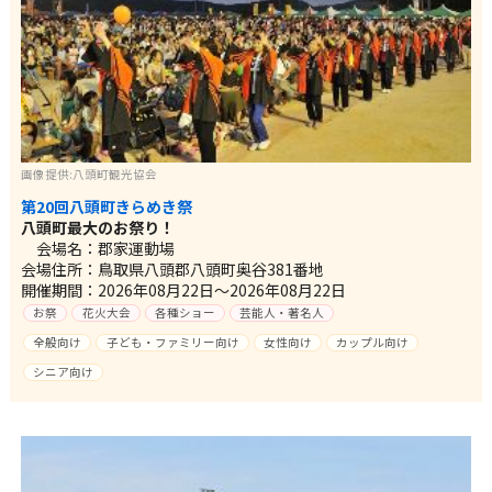
画像提供:八頭町観光協会
第20回八頭町きらめき祭
八頭町最大のお祭り！
会場名：郡家運動場
会場住所：鳥取県八頭郡八頭町奥谷381番地
開催期間：2026年08月22日～2026年08月22日
お祭
花火大会
各種ショー
芸能人・著名人
全般向け
子ども・ファミリー向け
女性向け
カップル向け
シニア向け