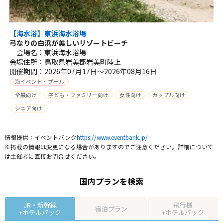
【海水浴】東浜海水浴場
弓なりの白浜が美しいリゾートビーチ
会場名：東浜海水浴場
会場住所：鳥取県岩美郡岩美町陸上
開催期間：2026年07月17日～2026年08月16日
海イベント・プール
全般向け
子ども・ファミリー向け
女性向け
カップル向け
シニア向け
情報提供：イベントバンク
https://www.eventbank.jp/
※掲載の情報は変更になる場合がありますのでご注意ください。詳細について
は主催者に直接お問合せください。
国内プランを検索
JR・新幹線
飛行機
宿泊プラン
+ホテルパック
+ホテルパック