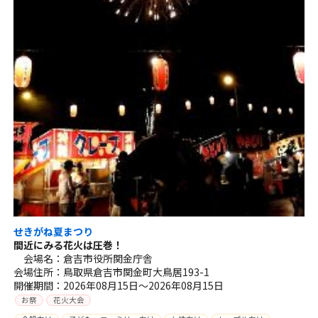
せきがね夏まつり
間近にみる花火は圧巻！
会場名：倉吉市役所関金庁舎
会場住所：鳥取県倉吉市関金町大鳥居193-1
開催期間：2026年08月15日～2026年08月15日
お祭
花火大会