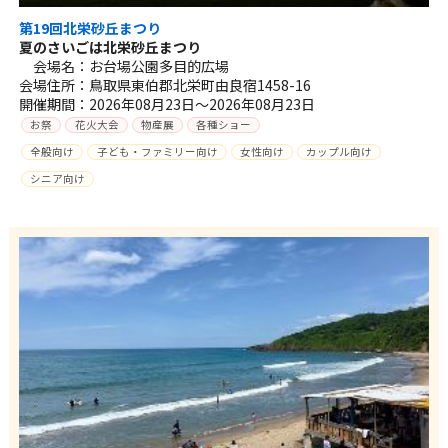
第19回北栄砂丘まつり
夏のさいごは北栄砂丘まつり
会場名：お台場公園多目的広場
会場住所：鳥取県東伯郡北栄町由良宿1458-16
開催期間：2026年08月23日～2026年08月23日
お祭
花火大会
物産展
各種ショー
全般向け
子ども・ファミリー向け
女性向け
カップル向け
シニア向け