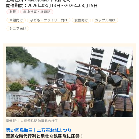
開催期間：2026年08月13日～2026年08月15日
お祭
年中行事・歳時記
全般向け
子ども・ファミリー向け
女性向け
カップル向け
シニア向け
画像提供:火縄銃鉄砲隊演武の様子
第27回鳥取三十二万石お城まつり
華麗な時代行列と勇壮な鉄砲隊に圧巻！