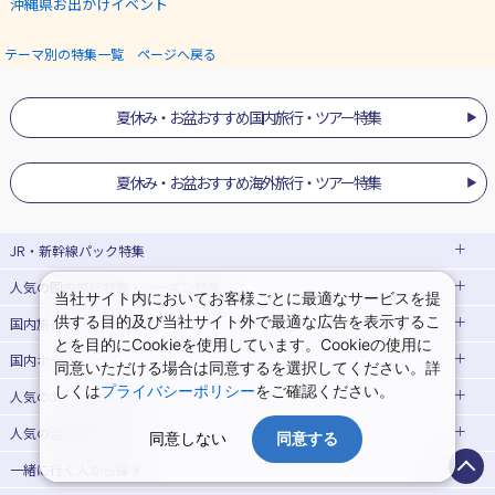
沖縄県お出かけイベント
テーマ別の特集一覧 ページへ戻る
夏休み・お盆おすすめ国内旅行・ツアー特集
夏休み・お盆おすすめ海外旅行・ツアー特集
JR・新幹線パック
特集
人気の国内旅行特集・シーズン特集
JR・新幹線＋ホテルパック
日帰り JR・新幹線 パック
当社サイト内においてお客様ごとに最適なサービスを提
供する目的及び当社サイト外で最適な広告を表示するこ
国内旅行・ツアー
出張パック
EX旅パック
東京ディズニーリゾート®への旅
ユニバーサル・スタジオ・ジャパン(USJ)
(EXダイナミックパック)
への旅
とを目的にCookieを使用しています。Cookieの使用に
国内ホテル
北海道旅行・ツアー
同意いただける場合は同意するを選択してください。詳
東京⇔大阪(新大阪) 新幹線パック
東京⇔名古屋 新幹線パック
ハウステンボスへの旅
温泉旅行
しくは
プライバシーポリシー
をご確認ください。
人気のエリア
から探す
東北旅行・ツアー
大阪(新大阪)⇔東京 新幹線パック
日帰り旅行
飛行機+ホテルパック
人気の温泉地
から探す
青森旅行・ツアー
岩手旅行・ツアー
北海道ホテル・旅館
同意しない
同意する
桜・お花見特集
ゴールデンウィーク(GW)の旅行
一緒に行く人
から探す
宮城旅行・ツアー
秋田旅行・ツアー
函館旅行
札幌旅行
北海道
夏休み・お盆休み旅行
シルバーウィーク旅行