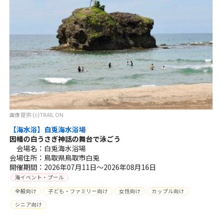
画像提供:(c)TRAIL ON
【海水浴】白兎海水浴場
因幡の白うさぎ神話の舞台で泳ごう
会場名：白兎海水浴場
会場住所：鳥取県鳥取市白兎
開催期間：2026年07月11日～2026年08月16日
海イベント・プール
全般向け
子ども・ファミリー向け
女性向け
カップル向け
シニア向け