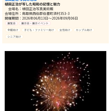
植田正治が写した昭和の記憶と魅力
会場名：植田正治写真美術館
会場住所：鳥取県西伯郡伯耆町須村353-3
開催期間：2026年06月13日～2026年09月06日
展覧会
展示会・展示イベント
全般向け
子ども・ファミリー向け
女性向け
カップル向け
シニア向け