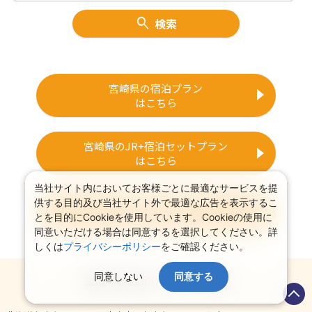
検索
宮崎県の宿泊プラン
はこちら
宮崎県のJR+宿泊セットプラン
はこちら
当社サイト内においてお客様ごとに最適なサービスを提
供する目的及び当社サイト外で最適な広告を表示するこ
宮崎県旅行特集
とを目的にCookieを使用しています。Cookieの使用に
はこちら
同意いただける場合は同意するを選択してください。詳
しくは
プライバシーポリシー
をご確認ください。
同意しない
同意する
全国のお出かけイベント情報