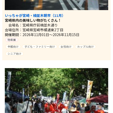
いっちゃが宮崎・楠並木朝市（11月）
宮崎県内の美味しい物がたくさん！
会場名：宮崎県庁前楠並木通り
会場住所：宮崎県宮崎市橘通東2丁目
開催期間：2026年11月01日～2026年11月15日
物産展
全般向け
子ども・ファミリー向け
女性向け
カップル向け
シニア向け