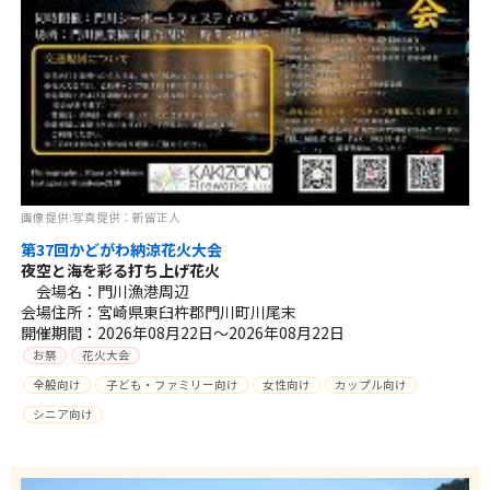
画像提供:写真提供：新留正人
第37回かどがわ納涼花火大会
夜空と海を彩る打ち上げ花火
会場名：門川漁港周辺
会場住所：宮崎県東臼杵郡門川町川尾末
開催期間：2026年08月22日～2026年08月22日
お祭
花火大会
全般向け
子ども・ファミリー向け
女性向け
カップル向け
シニア向け