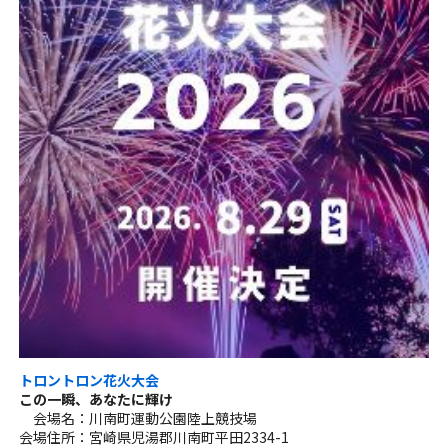
トロントロン花火大会
この一瞬、あなたに輝け
会場名：川南町運動公園陸上競技場
会場住所：宮崎県児湯郡川南町平田2334-1