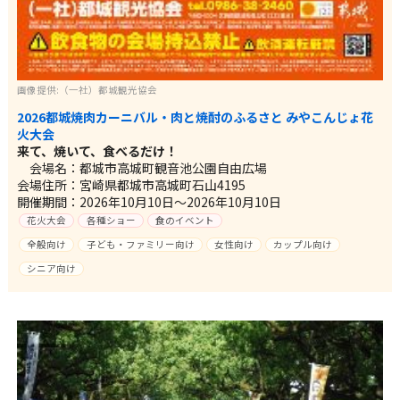
画像提供:（一社）都城観光協会
2026都城焼肉カーニバル・肉と焼酎のふるさと みやこんじょ花
火大会
来て、焼いて、食べるだけ！
会場名：都城市高城町観音池公園自由広場
会場住所：宮崎県都城市高城町石山4195
開催期間：2026年10月10日～2026年10月10日
花火大会
各種ショー
食のイベント
全般向け
子ども・ファミリー向け
女性向け
カップル向け
シニア向け