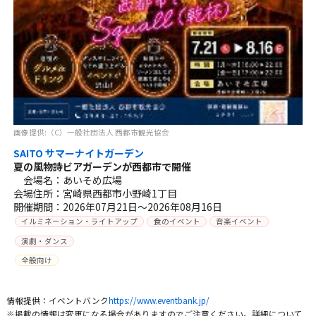
画像提供:（C）一般社団法人 西都市観光協会
SAITO サマーナイトガーデン
夏の風物詩ビアガーデンが西都市で開催
会場名：あいそめ広場
会場住所：宮崎県西都市小野崎1丁目
開催期間：2026年07月21日～2026年08月16日
イルミネーション・ライトアップ
食のイベント
音楽イベント
演劇・ダンス
全般向け
情報提供：イベントバンク
https://www.eventbank.jp/
※掲載の情報は変更になる場合がありますのでご注意ください。詳細について