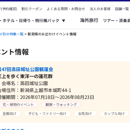
(予約確認)
割引クーポン
よくある質問・お問合せ
法人のお客様
店舗一覧
海外旅行
ク・ホテル・日帰り・飛行機パック
ツアー・添乗
▼
マ別の特集一覧
> 新潟県のお出かけイベント情報
ベント情報
第47回高田城址公園観蓮会
天上を歩く東洋一の蓮花群
会場名：高田城址公園
会場住所：新潟県上越市本城町44-1
開催期間：2026年07月18日～2026年08月23日
花・植物のイベント
観察・ウォッチング
全般向け
子ども・ファミリー向け
女性向け
カップル向け