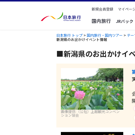
新規会員登録
マイページ
国内旅行
JRパッ
日本旅行 トップ
>
国内旅行・国内ツアー
>
テー
新潟県のお出かけイベント情報
■新潟県のお出かけイ
画像提供:（公社）上越観光コンベン
ション協会