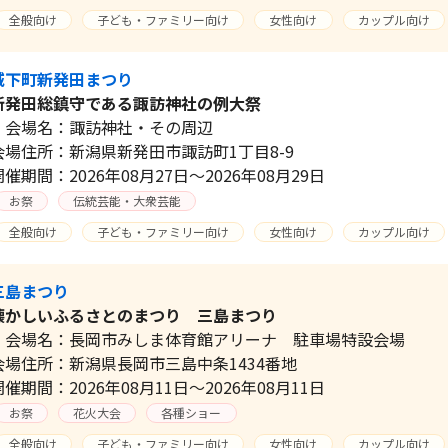
全般向け
子ども・ファミリー向け
女性向け
カップル向け
城下町新発田まつり
新発田総鎮守である諏訪神社の例大祭
会場名：諏訪神社・その周辺
会場住所：新潟県新発田市諏訪町1丁目8-9
開催期間：2026年08月27日～2026年08月29日
お祭
伝統芸能・大衆芸能
全般向け
子ども・ファミリー向け
女性向け
カップル向け
三島まつり
懐かしいふるさとのまつり 三島まつり
会場名：長岡市みしま体育館アリーナ 駐車場特設会場
会場住所：新潟県長岡市三島中条1434番地
開催期間：2026年08月11日～2026年08月11日
お祭
花火大会
各種ショー
全般向け
子ども・ファミリー向け
女性向け
カップル向け