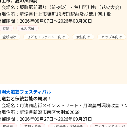
村上市、夏の風物詩
会場名：坂町駅前通り（前夜祭）・荒川河川敷（花火大会）
会場住所：新潟県村上市坂町JR坂町駅前及び荒川河川敷
開催期間：2026年08月07日～2026年08月08日
お祭
花火大会
全般向け
子ども・ファミリー向け
女性向け
カップル向け
月潟大道芸フェスティバル
大道芸と伝統芸能の競演！
会場名：月潟商店街メインストリート・月潟農村環境改善セ
会場住所：新潟県新潟市南区大別當2668
開催期間：2026年09月27日～2026年09月27日
物産展
体験・遊覧
伝統芸能・大衆芸能
フェスティバル・パ