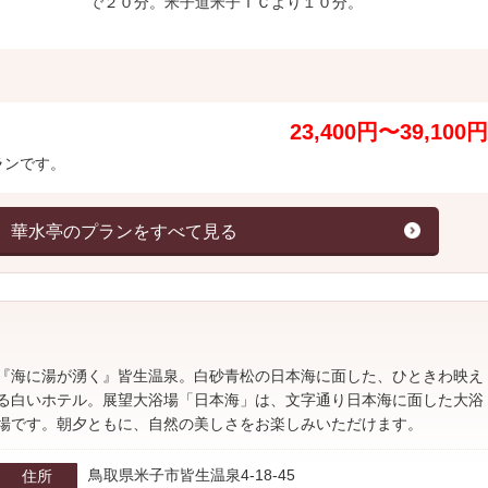
で２０分。米子道米子ＩＣより１０分。
23,400円〜39,100円
ランです。
華水亭のプランをすべて見る
『海に湯が湧く』皆生温泉。白砂青松の日本海に面した、ひときわ映え
る白いホテル。展望大浴場「日本海」は、文字通り日本海に面した大浴
場です。朝夕ともに、自然の美しさをお楽しみいただけます。
鳥取県米子市皆生温泉4-18-45
住所