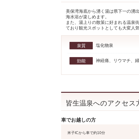
美保湾海底から湧く湯は県下一の湧出
海水浴が楽しめます。
また、湯上りの散策に好まれる温泉街
ており観光スポットとしても大変人
塩化物泉
泉質
神経痛、リウマチ、
効能
皆生温泉へのアクセス
車でお越しの方
米子ICから車で約10分