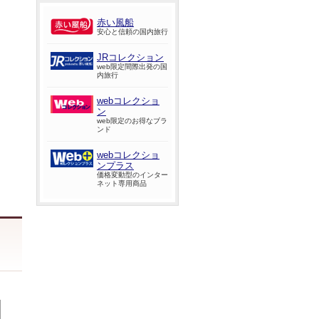
赤い風船
安心と信頼の国内旅行
JRコレクション
web限定間際出発の国
内旅行
webコレクショ
ン
web限定のお得なブラ
ンド
webコレクショ
ンプラス
価格変動型のインター
ネット専用商品