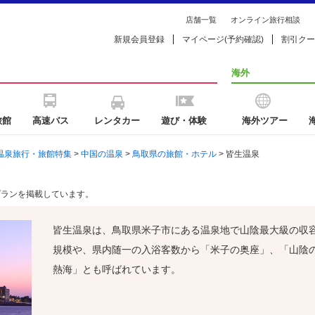
店舗一覧
オンライン旅行相談
新規会員登録
マイページ(予約確認)
割引クー
海外
旅館
高速バス
レンタカー
遊び・体験
海外ツアー
温泉旅行・旅館特集
>
中国の温泉
>
鳥取県の旅館・ホテル
> 皆生温泉
プランを掲載しています。
皆生温泉は、鳥取県米子市にある温泉地で山陰最大級の収
規模や、県内随一の入浴客数から「米子の奥座」、「山陰
熱海」とも呼ばれています。