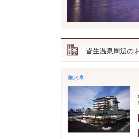
皆生温泉周辺の
華水亭