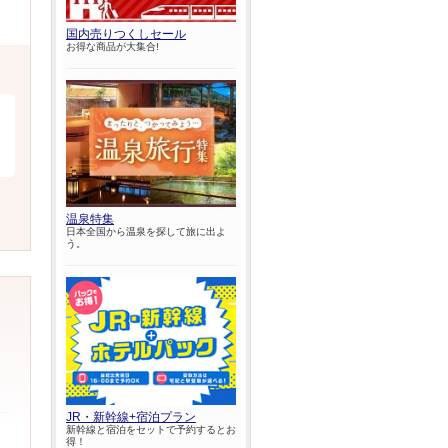
国内売りつくしセール
お得な商品が大集合!
温泉特集
日本全国から温泉を探して旅に出よ
う。
JR・新幹線+宿泊プラン
新幹線と宿泊をセットで予約するとお
得！