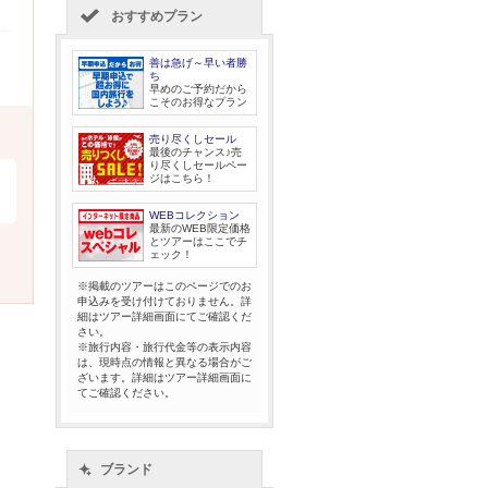
おすすめプラン
善は急げ～早い者勝
ち
早めのご予約だから
こそのお得なプラン
売り尽くしセール
最後のチャンス♪売
り尽くしセールペー
ジはこちら！
WEBコレクション
最新のWEB限定価格
とツアーはここでチ
ェック！
※掲載のツアーはこのページでのお
申込みを受け付けておりません。詳
細はツアー詳細画面にてご確認くだ
さい。
※旅行内容・旅行代金等の表示内容
は、現時点の情報と異なる場合がご
ざいます。詳細はツアー詳細画面に
てご確認ください。
ブランド