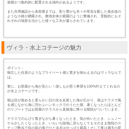
規模かつ集約的に配置される傾向があるようです。
また共用施設から各部屋までは、彩り豊かな木々や草花を配した遊歩道の
ような小路が網羅され、敷地全体が庭園のように整備され、景観的にもそ
れぞれの地形を活かした様々な工夫が凝らされています。
ヴィラ・水上コテージの魅力
ポイント：
独立した住居のようなプライベート感と寛ぎを味わえるのはヴィラならで
は。
更に、お部屋から海が見たい！誰しもが思う希望を100%叶えてくれるの
が水上コテージです。
朝は目が覚めると柔らかい日の光を反射した海が広がり、昼はテラスで風
を感じながら海に浮かぶハンモックでのうたた寝、暑くなったらほとんど
のリゾートではお部屋のテラスから直接海に降りる階段がついています。
テラスでのんびり寛ぎながら暑くなったとき、気が向いたとき、シュノー
ケルがしたくなったとき、いちいち陸地に戻らなくてもそのまま階段のス
テップ数歩で目の前の海でひと泳ぎはやっぱり最高！そして夜は満天の星