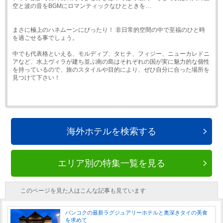
空と波の音をBGMにロマンティックなひとときを…
まさに極上のハネムーンにぴったり！ 非日常的空間の中で至福のひと時
を過ごせる事でしょう。
中でも代表格といえる、モルディブ、タヒチ、フィジー、ニューカレドニ
アなど、水上ヴィラが建ち並ぶ南の島はそれぞれの国が実に魅力的な個性
を持っているので、旅のスタイルや目的により、ぜひ自分に合った場所を
見つけて下さい！
海外ホテルを検索する
エリア別の特集一覧を見る
このページを見た人はこんな記事も見ています
バンコクの最新ラグジュアリーホテルと奥深きタイの美食
を求めて