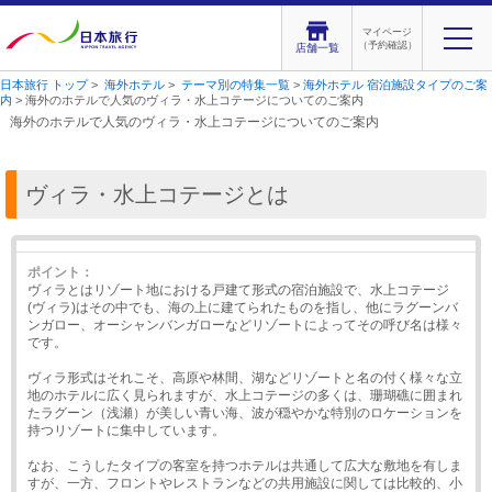
マイページ
（予約確認）
店舗一覧
日本旅行 トップ
>
海外ホテル
>
テーマ別の特集一覧
>
海外ホテル 宿泊施設タイプのご案
内
> 海外のホテルで人気のヴィラ・水上コテージについてのご案内
海外のホテルで人気のヴィラ・水上コテージについてのご案内
ヴィラ・水上コテージとは
ポイント：
ヴィラとはリゾート地における戸建て形式の宿泊施設で、水上コテージ
(ヴィラ)はその中でも、海の上に建てられたものを指し、他にラグーンバ
ンガロー、オーシャンバンガローなどリゾートによってその呼び名は様々
です。
ヴィラ形式はそれこそ、高原や林間、湖などリゾートと名の付く様々な立
地のホテルに広く見られますが、水上コテージの多くは、珊瑚礁に囲まれ
たラグーン（浅瀬）が美しい青い海、波が穏やかな特別のロケーションを
持つリゾートに集中しています。
なお、こうしたタイプの客室を持つホテルは共通して広大な敷地を有しま
すが、一方、フロントやレストランなどの共用施設に関しては比較的、小