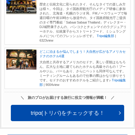
歴史と伝統文化に彩られたタイ、そんなタイでの楽しみ方
は様々。今回は、タイ国政府観光庁のメディア研修に参加
された、北海道・札幌のラジオ局、FMノースウェーブで毎
週日曜の午前10時から放送中の、タイ国政府観光庁ご提供
のタイ専門番組「Sabaai Sabaai Thailand」ディレクター・
DJ城野康子さんの、バンコクとチェンマイのラグジュアリ
ーホテル、伝統菓子からストリートフード、ミシュラング
ルメについてのフレッシュレポです。
Tripα編集部
|
6323view
どこに泊まるか悩んでしまう！大自然が広がるアメリカセ
ドナのホテル6選
大自然と共存するアメリカのセドナ。美しい景観はもちろ
ん、広大な土地に建てられたホテルも高級そのもの！プー
ルやジム、バーもあり、さらにペットも同伴可なんです。
ミーティングルームもあるので仕事の際はかなり捗りそう
です。セドナのおすすめホテルをご紹介します♪
Tripα編集
部
|
9004view
＼ 旅のプロがお届けする旅行に役立つ情報が満載！ ／
tripα(トリパ)をチェックする！