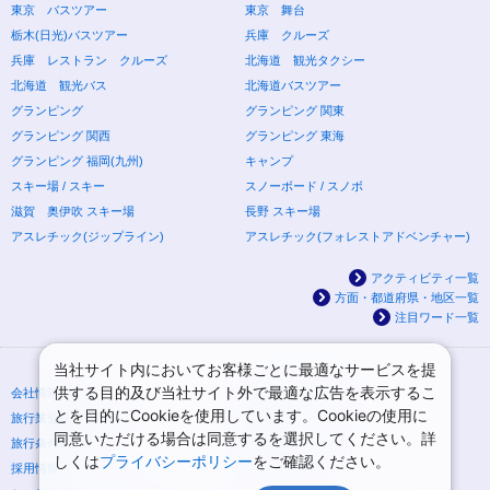
東京 バスツアー
東京 舞台
栃木(日光)バスツアー
兵庫 クルーズ
兵庫 レストラン クルーズ
北海道 観光タクシー
北海道 観光バス
北海道バスツアー
グランピング
グランピング 関東
グランピング 関西
グランピング 東海
グランピング 福岡(九州)
キャンプ
スキー場 / スキー
スノーボード / スノボ
滋賀 奥伊吹 スキー場
長野 スキー場
アスレチック(ジップライン)
アスレチック(フォレストアドベンチャー)
アクティビティ一覧
方面・都道府県・地区一覧
注目ワード一覧
当社サイト内においてお客様ごとに最適なサービスを提
供する目的及び当社サイト外で最適な広告を表示するこ
会社情報
プライバシーポリシー
とを目的にCookieを使用しています。Cookieの使用に
旅行業登録票・約款
規約集
同意いただける場合は同意するを選択してください。詳
旅行条件書
ニュースリリース
しくは
プライバシーポリシー
をご確認ください。
採用情報
サイトマップ