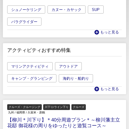
シュノーケリング
カヌー・カヤック
SUP
パラグライダー
もっと見る
アクティビティおすすめ特集
マリンアクティビティ
アウトドア
キャンプ・グランピング
海釣り・船釣り
もっと見る
クルーズ・クルージング
川下り/ライン下り
クルーズ
九州
/
福岡県
/
久留米・原鶴
【柳川＊川下り】＊40分周遊プラン＊～柳川藩主立
花邸 御花様の周りをゆったりと遊覧コース～