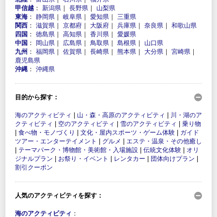
甲信越
：
新潟県
｜
長野県
｜
山梨県
東海
：
静岡県
｜
岐阜県
｜
愛知県
｜
三重県
関西
：
滋賀県
｜
京都府
｜
大阪府
｜
兵庫県
｜
奈良県
｜
和歌山県
四国
：
徳島県
｜
高知県
｜
香川県
｜
愛媛県
中国
：
岡山県
｜
広島県
｜
鳥取県
｜
島根県
｜
山口県
九州
：
福岡県
｜
佐賀県
｜
長崎県
｜
熊本県
｜
大分県
｜
宮崎県
｜
鹿児島県
沖縄
：
沖縄県
目的から探す：
海のアクティビティ
|
山・森・高原のアクティビティ
|
川・湖のア
クティビティ
|
空のアクティビティ
|
雪のアクティビティ
|
乗り物
|
食べ物・モノづくり
|
文化・屋内スポーツ・ゲーム体験
|
ガイド
ツアー・エンターテイメント
|
グルメ
|
エステ・温泉・その他癒し
|
テーマパーク・博物館・美術館・入場施設
|
伝統文化体験
|
オリ
ジナルプラン
|
お祭り・イベント
|
レンタカー
|
団体向けプラン
|
割引クーポン
人気のアクティビティを探す：
海のアクティビティ
：