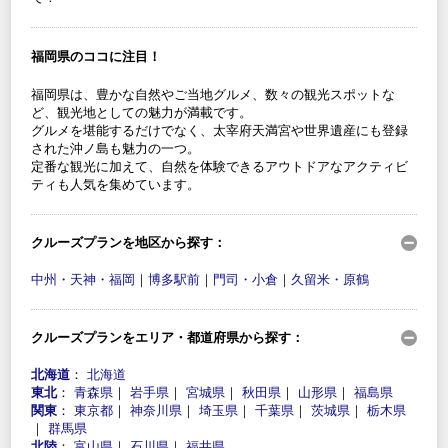
福岡県のココに注目！
福岡県は、豊かな自然やご当地グルメ、数々の観光スポットな
ど、観光地としての魅力が満載です。
グルメを堪能するだけでなく、太宰府天満宮や世界遺産にも登録
された沖ノ島も魅力の一つ。
定番な観光に加えて、自然を体験できるアウトドアなアクティビ
ティも人気を集めています。
クルーズプランを地区から探す：
中州・天神・福岡
｜
博多駅前
｜
門司・小倉
｜
久留米・原鶴
クルーズプランをエリア・都道府県から探す：
北海道
：
北海道
東北
：
青森県
｜
岩手県
｜
宮城県
｜
秋田県
｜
山形県
｜
福島県
関東
：
東京都
｜
神奈川県
｜
埼玉県
｜
千葉県
｜
茨城県
｜
栃木県
｜
群馬県
北陸
：
富山県
｜
石川県
｜
福井県