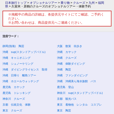
日本旅行トップ
>
オプショナルツアー
>
乗り物
>
クルーズ
>
九州
>
福岡
県
>
久留米・原鶴のクルーズのオプショナルツアー・体験予約
※掲載中の商品の詳細は、各提供元サイトにてご確認、ご予約く
ださい。
※お問い合わせは、商品提供元へご連絡ください。
注目ワード：
静岡(熱海) 陶芸
大阪 散策 街歩き
沖縄 sup(スタンドアップパドル)
沖縄 カヤック
沖縄 キャニオニング
沖縄 クルーズ
沖縄 シュノーケリング
沖縄 体験ダイビング
沖縄 ダイビングライセンス 取得
沖縄 陶芸
沖縄 日帰り 離島ツアー
沖縄 ファンダイビング
沖縄 ホエールウォッチング
沖縄 沖縄美ら海水族館 バス
鹿児島 カヤック
鹿児島 登山
鹿児島 トレッキング
神奈川 sup(スタンドアップパドル)
神奈川 クルーズ
京都 観光バス
京都 伝統文化 体験
東京 着物他 レンタル コスプレ
東京 クルーズ
東京 陶芸