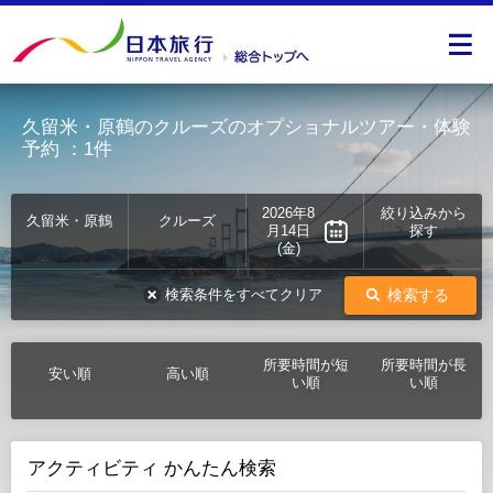
久留米・原鶴のクルーズのオプショナルツアー・体験
予約
：1件
2026年8
絞り込みから
久留米・原鶴
クルーズ
月14日
探す
(金)
検索する
検索条件をすべてクリア
所要時間が短
所要時間が長
安い順
高い順
い順
い順
アクティビティ かんたん検索