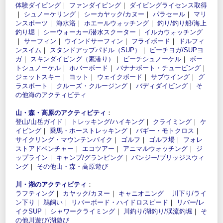
体験ダイビング
｜
ファンダイビング
｜
ダイビングライセンス取得
｜
シュノーケリング
｜
シーカヤック/カヌー
｜
パラセール
｜
マリ
ンスポーツ
｜
海水浴
｜
ホエールウォッチング
｜
釣り/釣り船/海上
釣り堀
｜
シーウォーカー/潜水スクーター
｜
イルカウォッチング
｜
サーフィン
｜
ウインドサーフィン
｜
フライボード
｜
ドルフィ
ンスイム
｜
スタンドアップパドル（SUP）
｜
ビーチヨガ/SUPヨ
ガ
｜
スキンダイビング（素潜り）
｜
ビーチシュノーケル
｜
ボー
トシュノーケル
｜
ホバーボード
｜
バナナボート・チュービング
｜
ジェットスキー
｜
ヨット
｜
ウェイクボード
｜
サブウイング
｜
グ
ラスボート
｜
クルーズ・クルージング
｜
バディダイビング
｜
そ
の他海のアクティビティ
山・森・高原のアクティビティ
：
登山/山岳ガイド
｜
トレッキング/ハイキング
｜
クライミング
｜
ケ
イビング
｜
乗馬・ホーストレッキング
｜
バギー・モトクロス
｜
サイクリング・マウンテンバイク
｜
ゴルフ
｜
ゴルフ場
｜
フォレ
ストアドベンチャー
｜
エコツアー
｜
アニマルウォッチング
｜
ジ
ップライン
｜
キャンプ/グランピング
｜
バンジー/ブリッジスウィ
ング
｜
その他山・森・高原遊び
川・湖のアクティビティ
：
ラフティング
｜
カヤック/カヌー
｜
キャニオニング
｜
川下り/ライ
ン下り
｜
鵜飼い
｜
リバーボード・ハイドロスピード
｜
リバー/レ
イクSUP
｜
シャワークライミング
｜
川釣り/湖釣り/渓流釣堀
｜
そ
の他川遊び/湖遊び