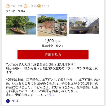
午前・午後
～60分
1人OK
プランID：58390
1,600
円 ～
基準料金（税込）
詳細を見る
YouTubeで大人気！忍者船頭と楽しむ柳川川下り！
船から橋へ、橋から船へと飛び移る迫力のパフォーマンスを楽しめ
ます。
400年以上前、江戸時代に城下町として栄えた柳川。城下町作りのた
め、いたるところにお堀がめぐらされ、そのお堀が今では川下りの
舞台になりました。「どんこ舟」にゆられながら、桜や菖蒲、紅葉
と四季折々のコース沿いの風景をお楽しみください。
舟にご乗船されます
.....もっと見る
INFO