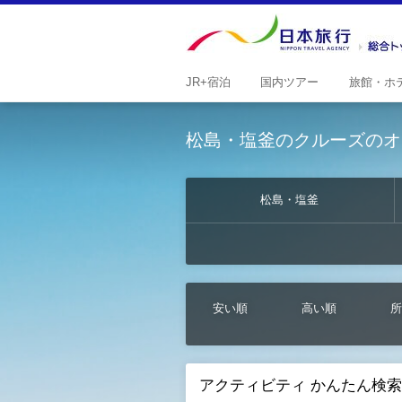
JR+
宿泊
国内
ツアー
旅館・
ホ
松島・塩釜のクルーズのオ
松島・塩釜
安い順
高い順
所
アクティビティ かんたん検索