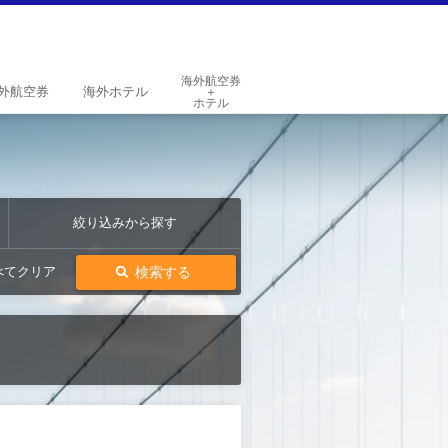
海外航空券
外
航空券
海外
ホテル
＋
ホテル
絞り込みから探す
検索する
べてクリア