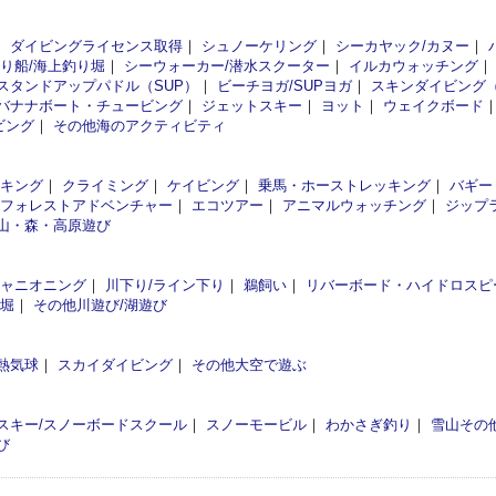
｜
ダイビングライセンス取得
｜
シュノーケリング
｜
シーカヤック/カヌー
｜
釣り船/海上釣り堀
｜
シーウォーカー/潜水スクーター
｜
イルカウォッチング
スタンドアップパドル（SUP）
｜
ビーチヨガ/SUPヨガ
｜
スキンダイビング
バナナボート・チュービング
｜
ジェットスキー
｜
ヨット
｜
ウェイクボード
ビング
｜
その他海のアクティビティ
イキング
｜
クライミング
｜
ケイビング
｜
乗馬・ホーストレッキング
｜
バギー
フォレストアドベンチャー
｜
エコツアー
｜
アニマルウォッチング
｜
ジップ
山・森・高原遊び
ャニオニング
｜
川下り/ライン下り
｜
鵜飼い
｜
リバーボード・ハイドロスピ
釣堀
｜
その他川遊び/湖遊び
熱気球
｜
スカイダイビング
｜
その他大空で遊ぶ
スキー/スノーボードスクール
｜
スノーモービル
｜
わかさぎ釣り
｜
雪山その
び