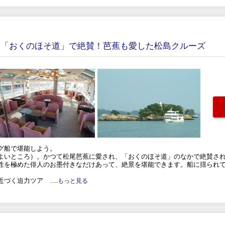
】「おくのほそ道」で絶賛！芭蕉も愛した松島クルーズ
グ船で堪能しよう。
よいところ）。かつて松尾芭蕉に愛され、「おくのほそ道」のなかで絶賛さ
性を極めた俳人のお墨付きなだけあって、絶景を堪能できます。船に揺られ
近づく迫力ツア
.....もっと見る