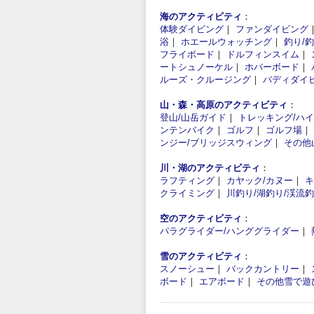
海のアクティビティ
：
体験ダイビング
｜
ファンダイビング
浴
｜
ホエールウォッチング
｜
釣り/
フライボード
｜
ドルフィンスイム
｜
ートシュノーケル
｜
ホバーボード
｜
ルーズ・クルージング
｜
バディダイ
山・森・高原のアクティビティ
：
登山/山岳ガイド
｜
トレッキング/ハ
ンテンバイク
｜
ゴルフ
｜
ゴルフ場
｜
ンジー/ブリッジスウィング
｜
その他
川・湖のアクティビティ
：
ラフティング
｜
カヤック/カヌー
｜
キ
クライミング
｜
川釣り/湖釣り/渓流
空のアクティビティ
：
パラグライダー/ハンググライダー
｜
雪のアクティビティ
：
スノーシュー
｜
バックカントリー
｜
ボード
｜
エアボード
｜
その他雪で遊