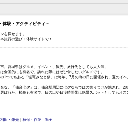
・体験・アクティビティ～
ランを探せます。
日本旅行の遊び・体験サイトで！
台市。宮城県はグルメ、イベント、観光、旅行先としても大人気。
ンは全国的にも有名で、訪れた際にはぜひ食したいグルメです。
の1つでもある「塩竃みなと祭」は毎年、7月の海の日に開催され、夏のイベ
名な、「仙台七夕」は、仙台駅周辺に七夕ならではの飾りつけが施され、20
も選ばれた、松島も有名で、日の出や日没時間帯は絶景スポットとしてもオス
遠刈田・鎌先
｜
秋保・作並
｜
鳴子