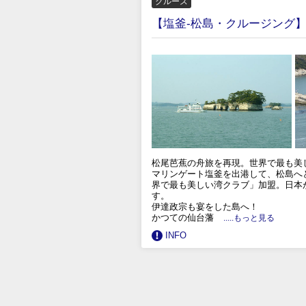
クルーズ
【塩釜-松島・クルージング
松尾芭蕉の舟旅を再現。世界で最も美
マリンゲート塩釜を出港して、松島へ
界で最も美しい湾クラブ」加盟。日本
す。
伊達政宗も宴をした島へ！
かつての仙台藩
.....もっと見る
INFO