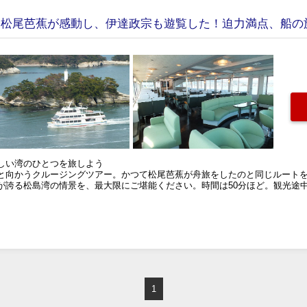
】松尾芭蕉が感動し、伊達政宗も遊覧した！迫力満点、船の
しい湾のひとつを旅しよう
と向かうクルージングツアー。かつて松尾芭蕉が舟旅をしたのと同じルート
が誇る松島湾の情景を、最大限にご堪能ください。時間は50分ほど。観光途
1