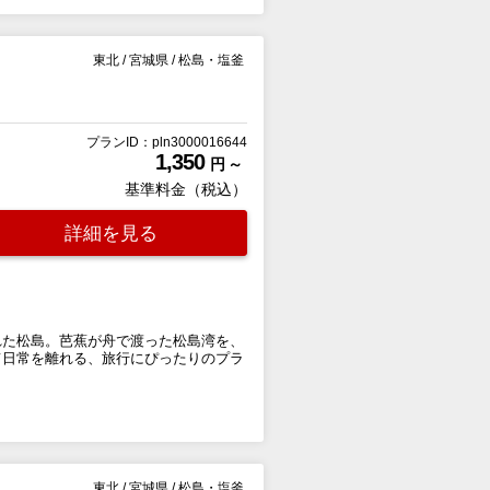
東北
/
宮城県
/
松島・塩釜
プランID：pln3000016644
1,350
円 ～
基準料金（税込）
詳細を見る
れた松島。芭蕉が舟で渡った松島湾を、
て日常を離れる、旅行にぴったりのプラ
東北
/
宮城県
/
松島・塩釜