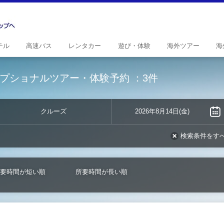
テル
高速
バス
レンタ
カー
遊び・
体験
海外
ツアー
海
プショナルツアー・体験予約
：3件
クルーズ
2026年8月14日(金)
検索条件をす
要時間が短い順
所要時間が長い順