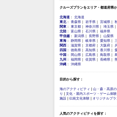
クルーズプランをエリア・都道府県
北海道
：
北海道
東北
：
青森県
｜
岩手県
｜
宮城県
｜
関東
：
東京都
｜
神奈川県
｜
埼玉県
北陸
：
富山県
｜
石川県
｜
福井県
甲信越
：
新潟県
｜
長野県
｜
山梨県
東海
：
静岡県
｜
岐阜県
｜
愛知県
｜
関西
：
滋賀県
｜
京都府
｜
大阪府
｜
四国
：
徳島県
｜
高知県
｜
香川県
｜
中国
：
岡山県
｜
広島県
｜
鳥取県
｜
九州
：
福岡県
｜
佐賀県
｜
長崎県
｜
沖縄
：
沖縄県
目的から探す：
海のアクティビティ
|
山・森・高原の
り
|
文化・屋内スポーツ・ゲーム体験
施設
|
伝統文化体験
|
オリジナルプラ
人気のアクティビティを探す：