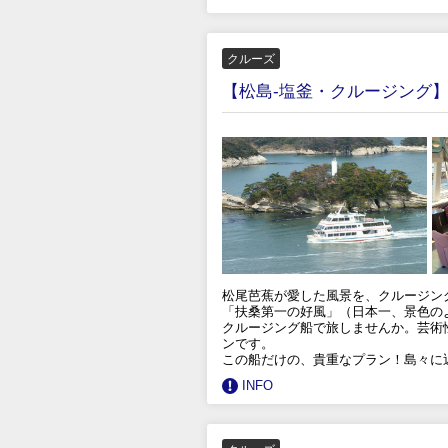
クルーズ
【松島-塩釜・クルージング
松尾芭蕉が愛した風景を、クルージン
「扶桑第一の好風」（日本一、景色の
クルージング船で旅しませんか。芸術
ンです。
この船だけの、貴重なプラン！島々に
INFO