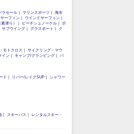
パラセール
｜
マリンスポーツ
｜
海水
｜
サーフィン
｜
ウインドサーフィン
｜
（素潜り）
｜
ビーチシュノーケル
｜
ボ
｜
サブウイング
｜
グラスボート
｜
ク
・モトクロス
｜
サイクリング・マウ
ライン
｜
キャンプ/グランピング
｜
バ
ード
｜
リバー/レイクSUP
｜
シャワー
他
｜
スキーバス
｜
レンタルスキー・