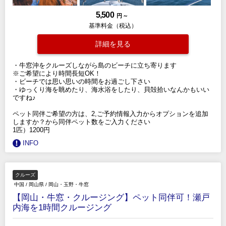
5,500
円 ～
基準料金（税込）
詳細を見る
・牛窓沖をクルーズしながら島のビーチに立ち寄ります
※ご希望により時間長短OK！
・ビーチでは思い思いの時間をお過ごし下さい
・ゆっくり海を眺めたり、海水浴をしたり、貝殻拾いなんかもいい
ですね♪
ペット同伴ご希望の方は、2,ご予約情報入力からオプションを追加
しますか？から同伴ペット数をご入力ください
1匹）1200円
INFO
クルーズ
中国
/
岡山県
/
岡山・玉野・牛窓
【岡山・牛窓・クルージング】ペット同伴可！瀬戸
内海を1時間クルージング