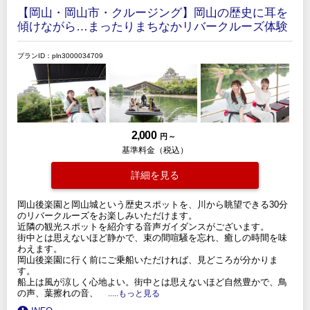
【岡山・岡山市・クルージング】岡山の歴史に耳を
傾けながら…まったりまちなかリバークルーズ体験
プランID：pln3000034709
2,000
円 ～
基準料金（税込）
詳細を見る
岡山後楽園と岡山城という歴史スポットを、川から眺望できる30分
のリバークルーズをお楽しみいただけます。
近隣の観光スポットを紹介する音声ガイダンスがございます。
街中とは思えないほど静かで、束の間喧騒を忘れ、癒しの時間を味
わえます。
岡山後楽園に行く前にご乗船いただければ、見どころが分かりま
す。
船上は風が涼しく心地よい。街中とは思えないほど自然豊かで、鳥
の声、葉擦れの音、
.....もっと見る