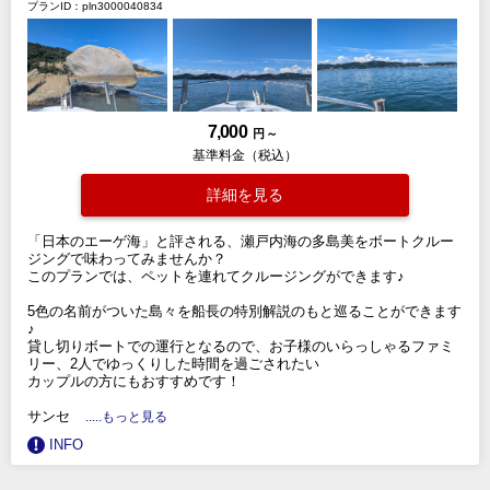
プランID：pln3000040834
7,000
円 ～
基準料金（税込）
詳細を見る
「日本のエーゲ海」と評される、瀬戸内海の多島美をボートクルー
ジングで味わってみませんか？
このプランでは、ペットを連れてクルージングができます♪
5色の名前がついた島々を船長の特別解説のもと巡ることができます
♪
貸し切りボートでの運行となるので、お子様のいらっしゃるファミ
リー、2人でゆっくりした時間を過ごされたい
カップルの方にもおすすめです！
サンセ
.....もっと見る
INFO