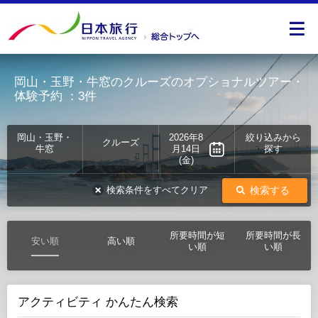
岡山・玉野・牛窓のクルーズのオプショナルツアー・
体験予約
：3件
岡山・玉野・
2026年8
絞り込みから
クルーズ
牛窓
月14日
探す
(金)
検索する
検索条件をすべてクリア
所要時間が短
所要時間が長
安い順
高い順
い順
い順
アクティビティ かんたん検索