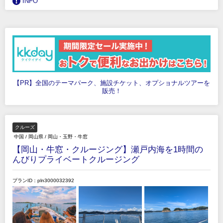
INFO
【PR】全国のテーマパーク、施設チケット、オプショナルツアーを
販売！
クルーズ
中国
/
岡山県
/
岡山・玉野・牛窓
【岡山・牛窓・クルージング】瀬戸内海を1時間の
んびりプライベートクルージング
プランID：pln3000032392