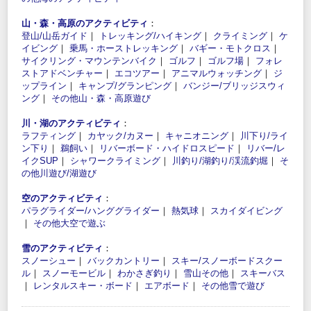
山・森・高原のアクティビティ
：
登山/山岳ガイド
｜
トレッキング/ハイキング
｜
クライミング
｜
ケ
イビング
｜
乗馬・ホーストレッキング
｜
バギー・モトクロス
｜
サイクリング・マウンテンバイク
｜
ゴルフ
｜
ゴルフ場
｜
フォレ
ストアドベンチャー
｜
エコツアー
｜
アニマルウォッチング
｜
ジ
ップライン
｜
キャンプ/グランピング
｜
バンジー/ブリッジスウィ
ング
｜
その他山・森・高原遊び
川・湖のアクティビティ
：
ラフティング
｜
カヤック/カヌー
｜
キャニオニング
｜
川下り/ライ
ン下り
｜
鵜飼い
｜
リバーボード・ハイドロスピード
｜
リバー/レ
イクSUP
｜
シャワークライミング
｜
川釣り/湖釣り/渓流釣堀
｜
そ
の他川遊び/湖遊び
空のアクティビティ
：
パラグライダー/ハンググライダー
｜
熱気球
｜
スカイダイビング
｜
その他大空で遊ぶ
雪のアクティビティ
：
スノーシュー
｜
バックカントリー
｜
スキー/スノーボードスクー
ル
｜
スノーモービル
｜
わかさぎ釣り
｜
雪山その他
｜
スキーバス
｜
レンタルスキー・ボード
｜
エアボード
｜
その他雪で遊び