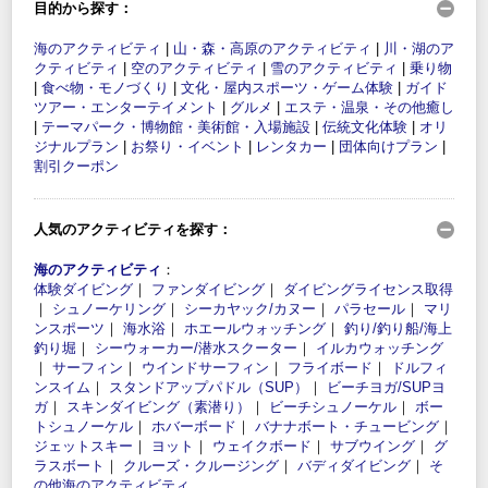
目的から探す：
海のアクティビティ
|
山・森・高原のアクティビティ
|
川・湖のア
クティビティ
|
空のアクティビティ
|
雪のアクティビティ
|
乗り物
|
食べ物・モノづくり
|
文化・屋内スポーツ・ゲーム体験
|
ガイド
ツアー・エンターテイメント
|
グルメ
|
エステ・温泉・その他癒し
|
テーマパーク・博物館・美術館・入場施設
|
伝統文化体験
|
オリ
ジナルプラン
|
お祭り・イベント
|
レンタカー
|
団体向けプラン
|
割引クーポン
人気のアクティビティを探す：
海のアクティビティ
：
体験ダイビング
｜
ファンダイビング
｜
ダイビングライセンス取得
｜
シュノーケリング
｜
シーカヤック/カヌー
｜
パラセール
｜
マリ
ンスポーツ
｜
海水浴
｜
ホエールウォッチング
｜
釣り/釣り船/海上
釣り堀
｜
シーウォーカー/潜水スクーター
｜
イルカウォッチング
｜
サーフィン
｜
ウインドサーフィン
｜
フライボード
｜
ドルフィ
ンスイム
｜
スタンドアップパドル（SUP）
｜
ビーチヨガ/SUPヨ
ガ
｜
スキンダイビング（素潜り）
｜
ビーチシュノーケル
｜
ボー
トシュノーケル
｜
ホバーボード
｜
バナナボート・チュービング
｜
ジェットスキー
｜
ヨット
｜
ウェイクボード
｜
サブウイング
｜
グ
ラスボート
｜
クルーズ・クルージング
｜
バディダイビング
｜
そ
の他海のアクティビティ