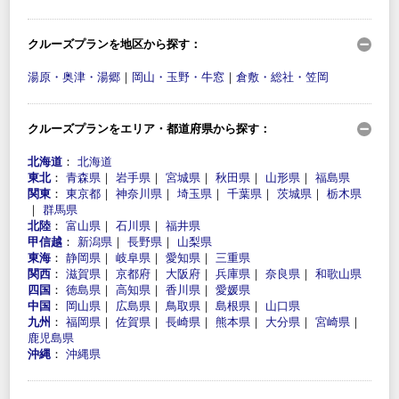
クルーズプランを地区から探す：
湯原・奥津・湯郷
｜
岡山・玉野・牛窓
｜
倉敷・総社・笠岡
クルーズプランをエリア・都道府県から探す：
北海道
：
北海道
東北
：
青森県
｜
岩手県
｜
宮城県
｜
秋田県
｜
山形県
｜
福島県
関東
：
東京都
｜
神奈川県
｜
埼玉県
｜
千葉県
｜
茨城県
｜
栃木県
｜
群馬県
北陸
：
富山県
｜
石川県
｜
福井県
甲信越
：
新潟県
｜
長野県
｜
山梨県
東海
：
静岡県
｜
岐阜県
｜
愛知県
｜
三重県
関西
：
滋賀県
｜
京都府
｜
大阪府
｜
兵庫県
｜
奈良県
｜
和歌山県
四国
：
徳島県
｜
高知県
｜
香川県
｜
愛媛県
中国
：
岡山県
｜
広島県
｜
鳥取県
｜
島根県
｜
山口県
九州
：
福岡県
｜
佐賀県
｜
長崎県
｜
熊本県
｜
大分県
｜
宮崎県
｜
鹿児島県
沖縄
：
沖縄県