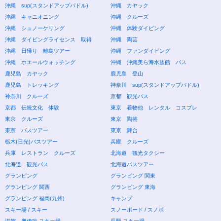
沖縄 sup(スタンドアップパドル)
沖縄 カヤック
沖縄 キャニオニング
沖縄 クルーズ
沖縄 シュノーケリング
沖縄 体験ダイビング
沖縄 ダイビングライセンス 取得
沖縄 陶芸
沖縄 日帰り 離島ツアー
沖縄 ファンダイビング
沖縄 ホエールウォッチング
沖縄 沖縄美ら海水族館 バス
鹿児島 カヤック
鹿児島 登山
鹿児島 トレッキング
神奈川 sup(スタンドアップパドル)
神奈川 クルーズ
京都 観光バス
京都 伝統文化 体験
東京 着物他 レンタル コスプレ
東京 クルーズ
東京 陶芸
東京 バスツアー
東京 舞台
栃木(日光)バスツアー
兵庫 クルーズ
兵庫 レストラン クルーズ
北海道 観光タクシー
北海道 観光バス
北海道バスツアー
グランピング
グランピング 関東
グランピング 関西
グランピング 東海
グランピング 福岡(九州)
キャンプ
スキー場 / スキー
スノーボード / スノボ
滋賀 奥伊吹 スキー場
長野 スキー場